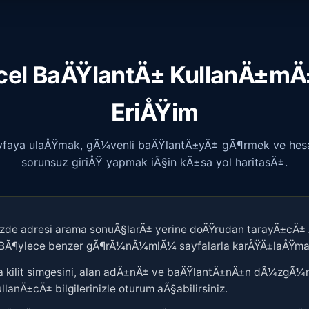
cel BaÄŸlantÄ± KullanÄ±m
EriÅŸim
yfaya ulaÅŸmak, gÃ¼venli baÄŸlantÄ±yÄ± gÃ¶rmek ve he
sorunsuz giriÅŸ yapmak iÃ§in kÄ±sa yol haritasÄ±.
nizde adresi arama sonuÃ§larÄ± yerine doÄŸrudan tarayÄ±c
 BÃ¶ylece benzer gÃ¶rÃ¼nÃ¼mlÃ¼ sayfalarla karÅŸÄ±laÅŸma i
ilit simgesini, alan adÄ±nÄ± ve baÄŸlantÄ±nÄ±n dÃ¼zgÃ¼n 
lanÄ±cÄ± bilgilerinizle oturum aÃ§abilirsiniz.