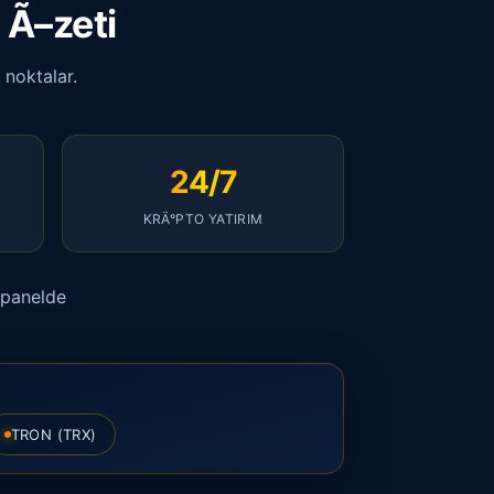
Ã–zeti
noktalar.
24/7
KRÄ°PTO YATIRIM
 panelde
TRON (TRX)