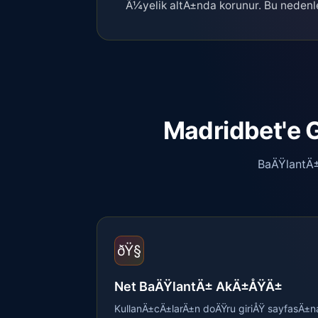
Ã¼yelik altÄ±nda korunur. Bu nedenle
Madridbet'e 
BaÄŸlantÄ±
ðŸ§­
Net BaÄŸlantÄ± AkÄ±ÅŸÄ±
KullanÄ±cÄ±larÄ±n doÄŸru giriÅŸ sayfasÄ±n