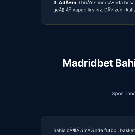
3. AdÄ±m:
GiriÅŸ sonrasÄ±nda hesab
geÃ§iÅŸ yapabilirsiniz. DÃ¼zenli kul
Madridbet Bah
Spor pane
Bahis bÃ¶lÃ¼mÃ¼nde futbol, basketbol