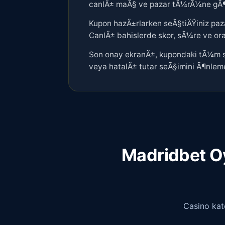
canlÄ± maÃ§ ve pazar tÃ¼rÃ¼ne gÃ¶r
Kupon hazÄ±rlarken seÃ§tiÄŸiniz pa
CanlÄ± bahislerde skor, sÃ¼re ve ora
Son onay ekranÄ±, kupondaki tÃ¼m s
veya hatalÄ± tutar seÃ§imini Ã¶nle
Madridbet O
Casino kate