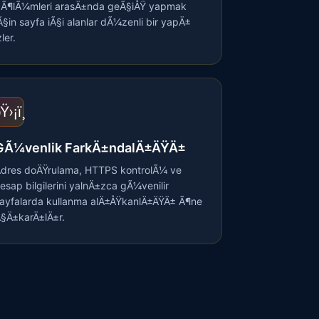
Ã¶lÃ¼mleri arasÄ±nda geÃ§iÅŸ yapmak
Ã§in sayfa iÃ§i alanlar dÃ¼zenli bir yapÄ±
zler.
Ÿ›¡ï¸
GÃ¼venlik FarkÄ±ndalÄ±ÄŸÄ±
dres doÄŸrulama, HTTPS kontrolÃ¼ ve
esap bilgilerini yalnÄ±zca gÃ¼venilir
ayfalarda kullanma alÄ±ÅŸkanlÄ±ÄŸÄ± Ã¶ne
§Ä±karÄ±lÄ±r.