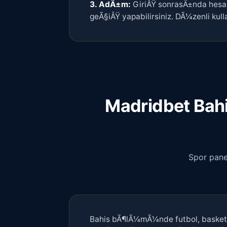
3. AdÄ±m:
GiriÅŸ sonrasÄ±nda hesab
geÃ§iÅŸ yapabilirsiniz. DÃ¼zenli kul
Madridbet Bah
Spor pane
Bahis bÃ¶lÃ¼mÃ¼nde futbol, basketbol