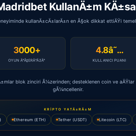
Madridbet KullanÄ±m KÄ±sa 
eneyiminde kullanÄ±cÄ±larÄ±n en Ã§ok dikkat ettiÄŸi temel 
3000+
4.8â˜…
OYUN Ä°Ã‡ERÄ°ÄžÄ°
KULLANICI PUANI
±mlar blok zinciri Ã¼zerinden; desteklenen coin ve aÄŸlar
gÃ¼ncellenir.
KRIPTO YATÄ±RÄ±M
)
Ethereum (ETH)
Tether (USDT)
Litecoin (LTC)