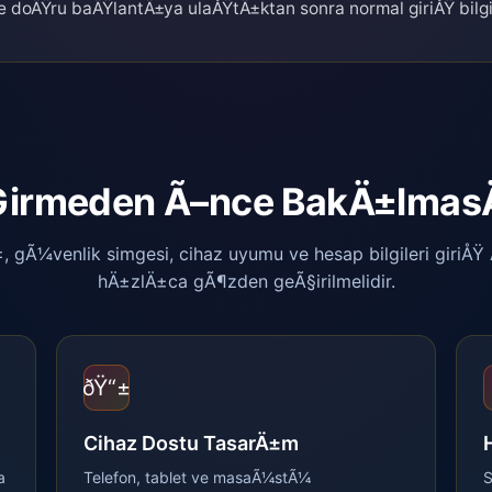
 doÄŸru baÄŸlantÄ±ya ulaÅŸtÄ±ktan sonra normal giriÅŸ bilgile
Girmeden Ã–nce BakÄ±lmas
, gÃ¼venlik simgesi, cihaz uyumu ve hesap bilgileri giriÅŸ
hÄ±zlÄ±ca gÃ¶zden geÃ§irilmelidir.
ðŸ“±
Cihaz Dostu TasarÄ±m
a
Telefon, tablet ve masaÃ¼stÃ¼
S