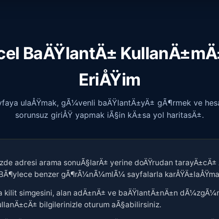
cel BaÄŸlantÄ± KullanÄ±m
EriÅŸim
yfaya ulaÅŸmak, gÃ¼venli baÄŸlantÄ±yÄ± gÃ¶rmek ve he
sorunsuz giriÅŸ yapmak iÃ§in kÄ±sa yol haritasÄ±.
nizde adresi arama sonuÃ§larÄ± yerine doÄŸrudan tarayÄ±c
 BÃ¶ylece benzer gÃ¶rÃ¼nÃ¼mlÃ¼ sayfalarla karÅŸÄ±laÅŸma i
ilit simgesini, alan adÄ±nÄ± ve baÄŸlantÄ±nÄ±n dÃ¼zgÃ¼n 
lanÄ±cÄ± bilgilerinizle oturum aÃ§abilirsiniz.