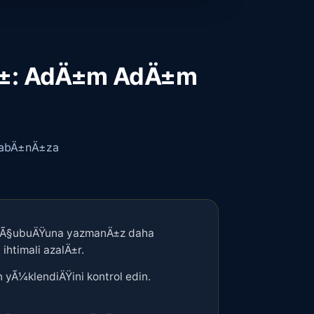
Ä±: AdÄ±m AdÄ±m
sabÄ±nÄ±za
Ä± Ã§ubuÄŸuna yazmanÄ±z daha
htimali azalÄ±r.
yÃ¼klendiÄŸini kontrol edin.