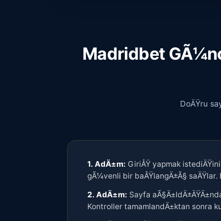
Madridbet GÃ¼n
DoÄŸru sa
1. AdÄ±m:
GiriÅŸ yapmak istediÄŸi
gÃ¼venli bir baÅŸlangÄ±Ã§ saÄŸlar.
2. AdÄ±m:
Sayfa aÃ§Ä±ldÄ±ÄŸÄ±nda k
Kontroller tamamlandÄ±ktan sonra kul