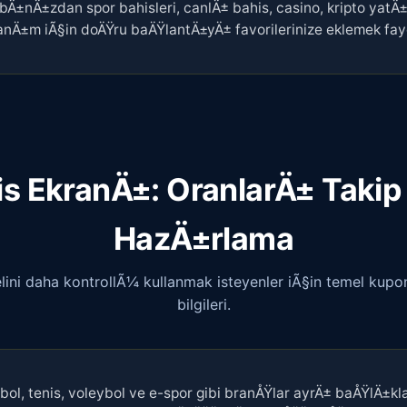
Ä±nÄ±zdan spor bahisleri, canlÄ± bahis, casino, kripto yat
lanÄ±m iÃ§in doÄŸru baÄŸlantÄ±yÄ± favorilerinize eklemek fay
is EkranÄ±: OranlarÄ± Takip
HazÄ±rlama
lini daha kontrollÃ¼ kullanmak isteyenler iÃ§in temel kupo
bilgileri.
, tenis, voleybol ve e-spor gibi branÅŸlar ayrÄ± baÅŸlÄ±klar a