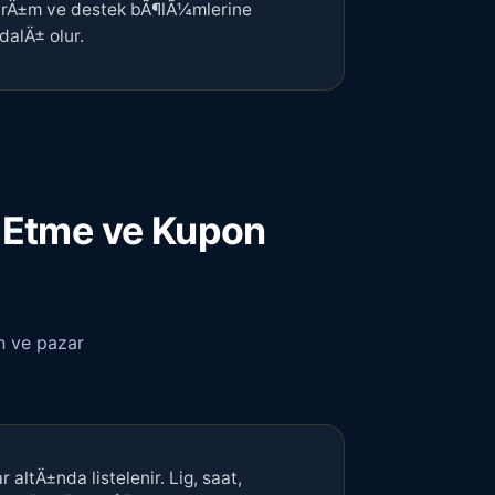
Ä±rÄ±m ve destek bÃ¶lÃ¼mlerine
dalÄ± olur.
 Etme ve Kupon
n ve pazar
ltÄ±nda listelenir. Lig, saat,