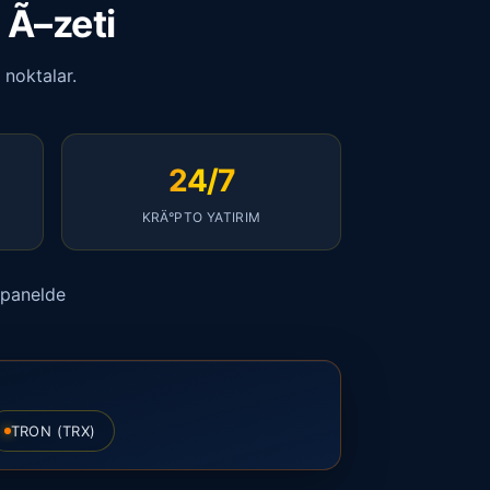
Ã–zeti
noktalar.
24/7
KRÄ°PTO YATIRIM
 panelde
TRON (TRX)