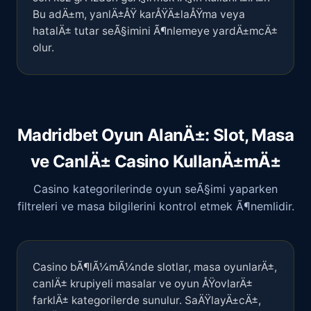
Bu adÄ±m, yanlÄ±ÅŸ karÅŸÄ±laÅŸma veya
hatalÄ± tutar seÃ§imini Ã¶nlemeye yardÄ±mcÄ±
olur.
Madridbet Oyun AlanÄ±: Slot, Masa
ve CanlÄ± Casino KullanÄ±mÄ±
Casino kategorilerinde oyun seÃ§imi yaparken
filtreleri ve masa bilgilerini kontrol etmek Ã¶nemlidir.
Casino bÃ¶lÃ¼mÃ¼nde slotlar, masa oyunlarÄ±,
canlÄ± krupiyeli masalar ve oyun ÅŸovlarÄ±
farklÄ± kategorilerde sunulur. SaÄŸlayÄ±cÄ±,