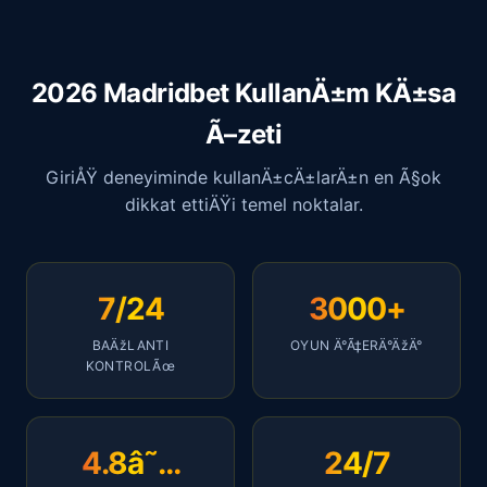
2026 Madridbet KullanÄ±m KÄ±sa
Ã–zeti
GiriÅŸ deneyiminde kullanÄ±cÄ±larÄ±n en Ã§ok
dikkat ettiÄŸi temel noktalar.
7/24
3000+
BAÄžLANTI
OYUN Ä°Ã‡ERÄ°ÄžÄ°
KONTROLÃœ
4.8â˜…
24/7