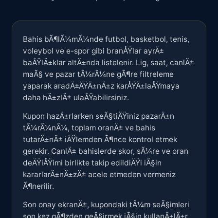
Bahis bÃ¶lÃ¼mÃ¼nde futbol, basketbol, tenis,
voleybol ve e-spor gibi branÅŸlar ayrÄ±
baÅŸlÄ±klar altÄ±nda listelenir. Lig, saat, canlÄ±
maÃ§ ve pazar tÃ¼rÃ¼ne gÃ¶re filtreleme
yaparak aradÄ±ÄŸÄ±nÄ±z karÅŸÄ±laÅŸmaya
daha hÄ±zlÄ± ulaÅŸabilirsiniz.
Kupon hazÄ±rlarken seÃ§tiÄŸiniz pazarÄ±n
tÃ¼rÃ¼nÃ¼, toplam oranÄ± ve bahis
tutarÄ±nÄ± iÅŸlemden Ã¶nce kontrol etmek
gerekir. CanlÄ± bahislerde skor, sÃ¼re ve oran
deÄŸiÅŸimi birlikte takip edildiÄŸi iÃ§in
kararlarÄ±nÄ±zÄ± acele etmeden vermeniz
Ã¶nerilir.
Son onay ekranÄ±, kupondaki tÃ¼m seÃ§imleri
son kez gÃ¶zden geÃ§irmek iÃ§in kullanÄ±lÄ±r.