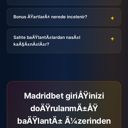
Bonus ÅŸartlarÄ± nerede incelenir?
Sahte baÄŸlantÄ±lardan nasÄ±l
kaÃ§Ä±nÄ±lÄ±r?
Madridbet giriÅŸinizi
doÄŸrulanmÄ±ÅŸ
baÄŸlantÄ± Ã¼zerinden