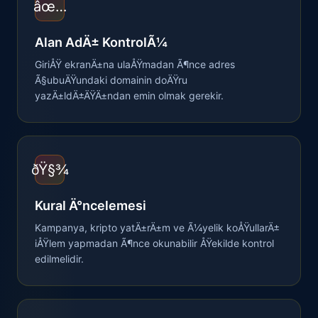
âœ…
Alan AdÄ± KontrolÃ¼
GiriÅŸ ekranÄ±na ulaÅŸmadan Ã¶nce adres
Ã§ubuÄŸundaki domainin doÄŸru
yazÄ±ldÄ±ÄŸÄ±ndan emin olmak gerekir.
ðŸ§¾
Kural Ä°ncelemesi
Kampanya, kripto yatÄ±rÄ±m ve Ã¼yelik koÅŸullarÄ±
iÅŸlem yapmadan Ã¶nce okunabilir ÅŸekilde kontrol
edilmelidir.