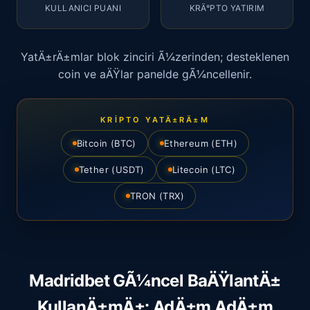
KULLANICI PUANI
KRÄ°PTO YATIRIM
YatÄ±rÄ±mlar blok zinciri Ã¼zerinden; desteklenen
coin ve aÄŸlar panelde gÃ¼ncellenir.
KRIPTO YATÄ±RÄ±M
Bitcoin (BTC)
Ethereum (ETH)
Tether (USDT)
Litecoin (LTC)
TRON (TRX)
Madridbet GÃ¼ncel BaÄŸlantÄ±
KullanÄ±mÄ±: AdÄ±m AdÄ±m