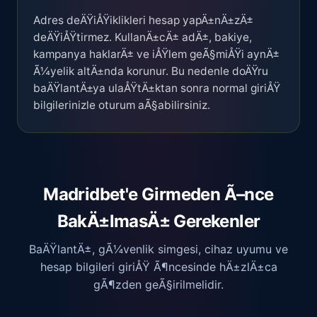
Adres deÄŸiÅŸiklikleri hesap yapÄ±nÄ±zÄ±
deÄŸiÅŸtirmez. KullanÄ±cÄ± adÄ±, bakiye,
kampanya haklarÄ± ve iÅŸlem geÃ§miÅŸi aynÄ±
Ã¼yelik altÄ±nda korunur. Bu nedenle doÄŸru
baÄŸlantÄ±ya ulaÅŸtÄ±ktan sonra normal giriÅŸ
bilgilerinizle oturum aÃ§abilirsiniz.
Madridbet'e Girmeden Ã–nce
BakÄ±lmasÄ± Gerekenler
BaÄŸlantÄ±, gÃ¼venlik simgesi, cihaz uyumu ve
hesap bilgileri giriÅŸ Ã¶ncesinde hÄ±zlÄ±ca
gÃ¶zden geÃ§irilmelidir.