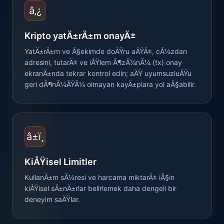
â‚¿
Kripto yatÄ±rÄ±m onayÄ±
YatÄ±rÄ±m ve Ã§ekimde doÄŸru aÄŸÄ±, cÃ¼zdan
adresini, tutarÄ± ve iÅŸlem Ã¶zÃ¼nÃ¼ (tx) onay
ekranÄ±nda tekrar kontrol edin; aÄŸ uyumsuzluÄŸu
geri dÃ¶nÃ¼ÅŸÃ¼ olmayan kayÄ±plara yol aÃ§abilir.
â±ï¸
KiÅŸisel Limitler
KullanÄ±m sÃ¼resi ve harcama miktarÄ± iÃ§in
kiÅŸisel sÄ±nÄ±rlar belirlemek daha dengeli bir
deneyim saÄŸlar.