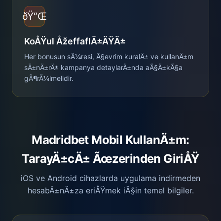
ðŸ“Œ
KoÅŸul ÅžeffaflÄ±ÄŸÄ±
Her bonusun sÃ¼resi, Ã§evrim kuralÄ± ve kullanÄ±m
sÄ±nÄ±rÄ± kampanya detaylarÄ±nda aÃ§Ä±kÃ§a
gÃ¶rÃ¼lmelidir.
Madridbet Mobil KullanÄ±m:
TarayÄ±cÄ± Ãœzerinden GiriÅŸ
iOS ve Android cihazlarda uygulama indirmeden
hesabÄ±nÄ±za eriÅŸmek iÃ§in temel bilgiler.