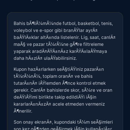
Bahis bÃ¶lÃ¼mÃ¼nde futbol, basketbol, tenis,
voleybol ve e-spor gibi branÅŸlar ayrÄ±
baÅŸlÄ±klar altÄ±nda listelenir. Lig, saat, canlÄ±
maÃ§ ve pazar tÃ¼rÃ¼ne gÃ¶re filtreleme
yaparak aradÄ±ÄŸÄ±nÄ±z karÅŸÄ±laÅŸmaya
daha hÄ±zlÄ± ulaÅŸabilirsiniz.
Kupon hazÄ±rlarken seÃ§tiÄŸiniz pazarÄ±n
tÃ¼rÃ¼nÃ¼, toplam oranÄ± ve bahis
tutarÄ±nÄ± iÅŸlemden Ã¶nce kontrol etmek
gerekir. CanlÄ± bahislerde skor, sÃ¼re ve oran
deÄŸiÅŸimi birlikte takip edildiÄŸi iÃ§in
kararlarÄ±nÄ±zÄ± acele etmeden vermeniz
Ã¶nerilir.
Son onay ekranÄ±, kupondaki tÃ¼m seÃ§imleri
son kez gÃ¶zden geÃ§irmek iÃ§in kullanÄ±lÄ±r.