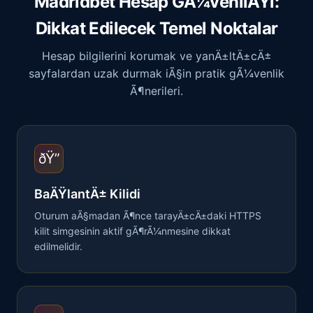
Madridbet Hesap GÃ¼venliÄŸi:
Dikkat Edilecek Temel Noktalar
Hesap bilgilerini korumak ve yanÄ±ltÄ±cÄ±
sayfalardan uzak durmak iÃ§in pratik gÃ¼venlik
Ã¶nerileri.
ðŸ”
BaÄŸlantÄ± Kilidi
Oturum aÃ§madan Ã¶nce tarayÄ±cÄ±daki HTTPS
kilit simgesinin aktif gÃ¶rÃ¼nmesine dikkat
edilmelidir.