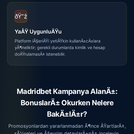
ðŸ”ž
YaÅŸ UygunluÄŸu
Platform iÃ§eriÄŸi yetiÅŸkin kullanÄ±cÄ±lara
yÃ¶neliktir; gerekli durumlarda kimlik ve hesap
doÄŸrulamasÄ± istenebilir.
Madridbet Kampanya AlanÄ±:
BonuslarÄ± Okurken Nelere
BakÄ±lÄ±r?
Promosyonlardan yararlanmadan Ã¶nce ÅŸartlarÄ±,
sÃ¼releri ve Ã§evrim detaylarÄ±nÄ± inceleyin.