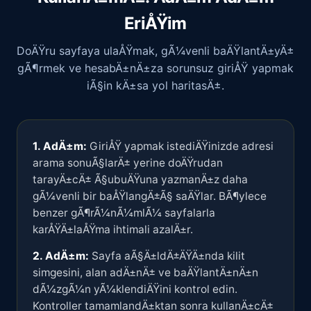
EriÅŸim
DoÄŸru sayfaya ulaÅŸmak, gÃ¼venli baÄŸlantÄ±yÄ±
gÃ¶rmek ve hesabÄ±nÄ±za sorunsuz giriÅŸ yapmak
iÃ§in kÄ±sa yol haritasÄ±.
1. AdÄ±m:
GiriÅŸ yapmak istediÄŸinizde adresi
arama sonuÃ§larÄ± yerine doÄŸrudan
tarayÄ±cÄ± Ã§ubuÄŸuna yazmanÄ±z daha
gÃ¼venli bir baÅŸlangÄ±Ã§ saÄŸlar. BÃ¶ylece
benzer gÃ¶rÃ¼nÃ¼mlÃ¼ sayfalarla
karÅŸÄ±laÅŸma ihtimali azalÄ±r.
2. AdÄ±m:
Sayfa aÃ§Ä±ldÄ±ÄŸÄ±nda kilit
simgesini, alan adÄ±nÄ± ve baÄŸlantÄ±nÄ±n
dÃ¼zgÃ¼n yÃ¼klendiÄŸini kontrol edin.
Kontroller tamamlandÄ±ktan sonra kullanÄ±cÄ±