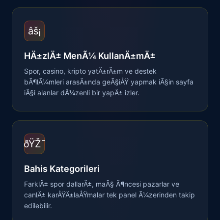
âš¡
HÄ±zlÄ± MenÃ¼ KullanÄ±mÄ±
Spor, casino, kripto yatÄ±rÄ±m ve destek
bÃ¶lÃ¼mleri arasÄ±nda geÃ§iÅŸ yapmak iÃ§in sayfa
iÃ§i alanlar dÃ¼zenli bir yapÄ± izler.
ðŸŽ¯
Bahis Kategorileri
FarklÄ± spor dallarÄ±, maÃ§ Ã¶ncesi pazarlar ve
canlÄ± karÅŸÄ±laÅŸmalar tek panel Ã¼zerinden takip
edilebilir.