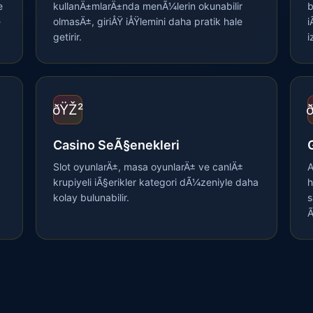
e
kullanÄ±mlarÄ±nda menÃ¼lerin okunabilir
b
e
olmasÄ±, giriÅŸ iÅŸlemini daha pratik hale
i
getirir.
i
ðŸŽ²
ð
Casino SeÃ§enekleri
Slot oyunlarÄ±, masa oyunlarÄ± ve canlÄ±
A
krupiyeli iÃ§erikler kategori dÃ¼zeniyle daha
h
kolay bulunabilir.
s
Ã