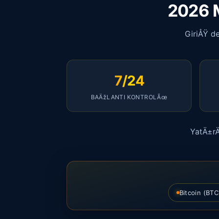
2026 
GiriÅŸ d
7/24
BAÄžLANTI KONTROLÃœ
YatÄ±rÄ
Bitcoin (BTC