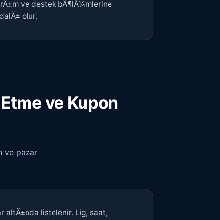
Ä±rÄ±m ve destek bÃ¶lÃ¼mlerine
dalÄ± olur.
 Etme ve Kupon
n ve pazar
ltÄ±nda listelenir. Lig, saat,