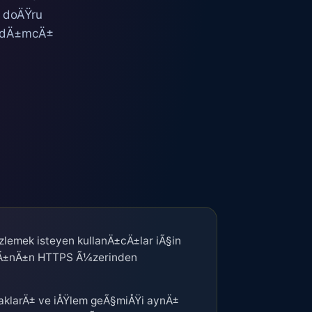
, doÄŸru
ardÄ±mcÄ±
izlemek isteyen kullanÄ±cÄ±lar iÃ§in
tÄ±nÄ±n HTTPS Ã¼zerinden
aklarÄ± ve iÅŸlem geÃ§miÅŸi aynÄ±