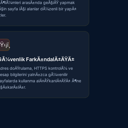
Ã¶lÃ¼mleri arasÄ±nda geÃ§iÅŸ yapmak
Ã§in sayfa iÃ§i alanlar dÃ¼zenli bir yapÄ±
zler.
Ÿ›¡ï¸
GÃ¼venlik FarkÄ±ndalÄ±ÄŸÄ±
dres doÄŸrulama, HTTPS kontrolÃ¼ ve
esap bilgilerini yalnÄ±zca gÃ¼venilir
ayfalarda kullanma alÄ±ÅŸkanlÄ±ÄŸÄ± Ã¶ne
§Ä±karÄ±lÄ±r.