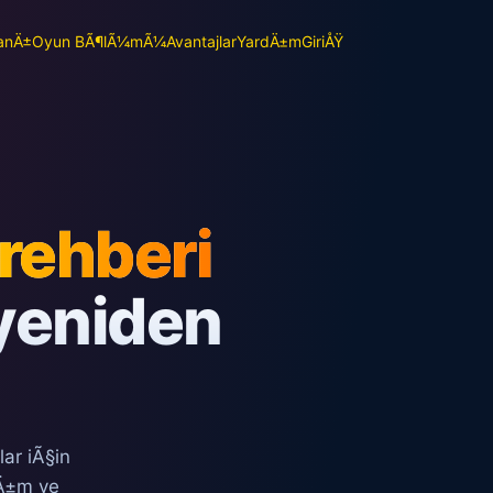
lanÄ±
Oyun BÃ¶lÃ¼mÃ¼
Avantajlar
YardÄ±m
GiriÅŸ
rehberi
yeniden
ar iÃ§in
nÄ±m ve