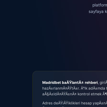
platfor
sayfaya 
Madridbet baÄŸlantÄ± rehberi
, gir
hazÄ±rlanmÄ±ÅŸtÄ±r. Ä°lk adÄ±mda
aÃ§Ä±ldÄ±ÄŸÄ±nÄ± kontrol etmek Ã¶n
Adres deÄŸiÅŸiklikleri hesap yapÄ±