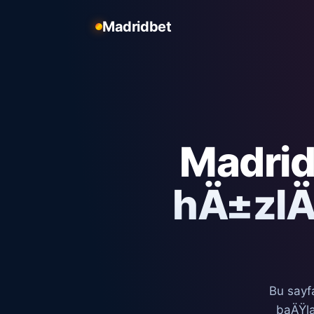
Madridbet
Madri
hÄ±zlÄ
Bu sayf
baÄŸla