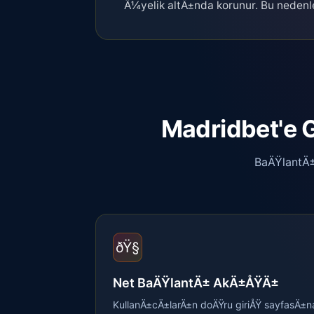
Ã¼yelik altÄ±nda korunur. Bu nedenle
Madridbet'e 
BaÄŸlantÄ±
ðŸ§­
Net BaÄŸlantÄ± AkÄ±ÅŸÄ±
KullanÄ±cÄ±larÄ±n doÄŸru giriÅŸ sayfasÄ±n