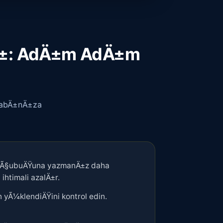
Ä±: AdÄ±m AdÄ±m
sabÄ±nÄ±za
Ä± Ã§ubuÄŸuna yazmanÄ±z daha
htimali azalÄ±r.
yÃ¼klendiÄŸini kontrol edin.