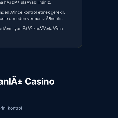
hÄ±zlÄ± ulaÅŸabilirsiniz.
den Ã¶nce kontrol etmek gerekir.
acele etmeden vermeniz Ã¶nerilir.
u adÄ±m, yanlÄ±ÅŸ karÅŸÄ±laÅŸma
anlÄ± Casino
rini kontrol