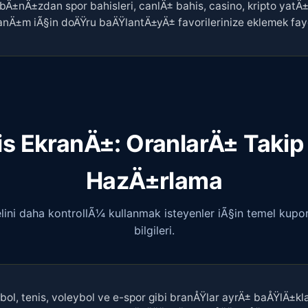
Ä±nÄ±zdan spor bahisleri, canlÄ± bahis, casino, kripto yat
lanÄ±m iÃ§in doÄŸru baÄŸlantÄ±yÄ± favorilerinize eklemek fay
is EkranÄ±: OranlarÄ± Takip
HazÄ±rlama
lini daha kontrollÃ¼ kullanmak isteyenler iÃ§in temel kupo
bilgileri.
, tenis, voleybol ve e-spor gibi branÅŸlar ayrÄ± baÅŸlÄ±klar a