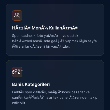
âš¡
HÄ±zlÄ± MenÃ¼ KullanÄ±mÄ±
Spor, casino, kripto yatÄ±rÄ±m ve destek
bÃ¶lÃ¼mleri arasÄ±nda geÃ§iÅŸ yapmak iÃ§in sayfa
iÃ§i alanlar dÃ¼zenli bir yapÄ± izler.
ðŸŽ¯
Bahis Kategorileri
FarklÄ± spor dallarÄ±, maÃ§ Ã¶ncesi pazarlar ve
canlÄ± karÅŸÄ±laÅŸmalar tek panel Ã¼zerinden takip
edilebilir.