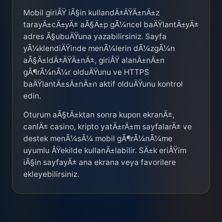
Mobil giriÅŸ iÃ§in kullandÄ±ÄŸÄ±nÄ±z
tarayÄ±cÄ±yÄ± aÃ§Ä±p gÃ¼ncel baÄŸlantÄ±yÄ±
adres Ã§ubuÄŸuna yazabilirsiniz. Sayfa
yÃ¼klendiÄŸinde menÃ¼lerin dÃ¼zgÃ¼n
aÃ§Ä±ldÄ±ÄŸÄ±nÄ±, giriÅŸ alanÄ±nÄ±n
gÃ¶rÃ¼nÃ¼r olduÄŸunu ve HTTPS
baÄŸlantÄ±sÄ±nÄ±n aktif olduÄŸunu kontrol
edin.
Oturum aÃ§tÄ±ktan sonra kupon ekranÄ±,
canlÄ± casino, kripto yatÄ±rÄ±m sayfalarÄ± ve
destek menÃ¼sÃ¼ mobil gÃ¶rÃ¼nÃ¼me
uyumlu ÅŸekilde kullanÄ±labilir. SÄ±k eriÅŸim
iÃ§in sayfayÄ± ana ekrana veya favorilere
ekleyebilirsiniz.