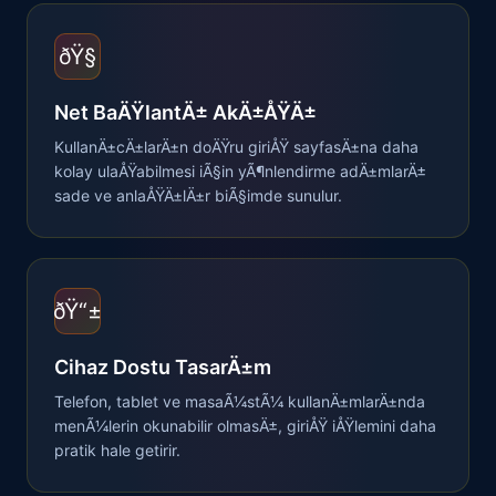
ðŸ§­
Net BaÄŸlantÄ± AkÄ±ÅŸÄ±
KullanÄ±cÄ±larÄ±n doÄŸru giriÅŸ sayfasÄ±na daha
kolay ulaÅŸabilmesi iÃ§in yÃ¶nlendirme adÄ±mlarÄ±
sade ve anlaÅŸÄ±lÄ±r biÃ§imde sunulur.
ðŸ“±
Cihaz Dostu TasarÄ±m
Telefon, tablet ve masaÃ¼stÃ¼ kullanÄ±mlarÄ±nda
menÃ¼lerin okunabilir olmasÄ±, giriÅŸ iÅŸlemini daha
pratik hale getirir.