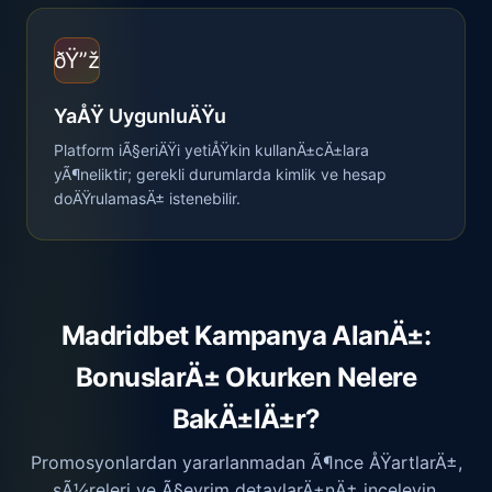
ðŸ”ž
YaÅŸ UygunluÄŸu
Platform iÃ§eriÄŸi yetiÅŸkin kullanÄ±cÄ±lara
yÃ¶neliktir; gerekli durumlarda kimlik ve hesap
doÄŸrulamasÄ± istenebilir.
Madridbet Kampanya AlanÄ±:
BonuslarÄ± Okurken Nelere
BakÄ±lÄ±r?
Promosyonlardan yararlanmadan Ã¶nce ÅŸartlarÄ±,
sÃ¼releri ve Ã§evrim detaylarÄ±nÄ± inceleyin.