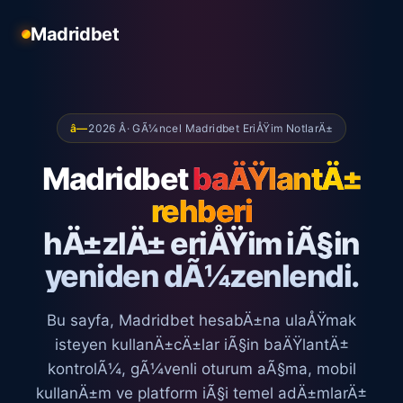
Madridbet
â—
2026 Â· GÃ¼ncel Madridbet EriÅŸim NotlarÄ±
Madridbet
baÄŸlantÄ±
rehberi
hÄ±zlÄ± eriÅŸim iÃ§in
yeniden dÃ¼zenlendi.
Bu sayfa, Madridbet hesabÄ±na ulaÅŸmak
isteyen kullanÄ±cÄ±lar iÃ§in baÄŸlantÄ±
kontrolÃ¼, gÃ¼venli oturum aÃ§ma, mobil
kullanÄ±m ve platform iÃ§i temel adÄ±mlarÄ±