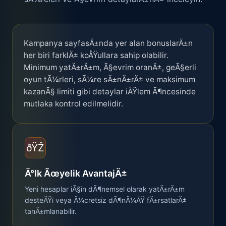
Kampanya sayfasÄ±nda yer alan bonuslarÄ±n
her biri farklÄ± koÅŸullara sahip olabilir.
Minimum yatÄ±rÄ±m, Ã§evrim oranÄ±, geÃ§erli
oyun tÃ¼rleri, sÃ¼re sÄ±nÄ±rÄ± ve maksimum
kazanÃ§ limiti gibi detaylar iÅŸlem Ã¶ncesinde
mutlaka kontrol edilmelidir.
ðŸŽ
Ä°lk Ãœyelik AvantajÄ±
Yeni hesaplar iÃ§in dÃ¶nemsel olarak yatÄ±rÄ±m
desteÄŸi veya Ã¼cretsiz dÃ¶nÃ¼ÅŸ fÄ±rsatlarÄ±
tanÄ±mlanabilir.