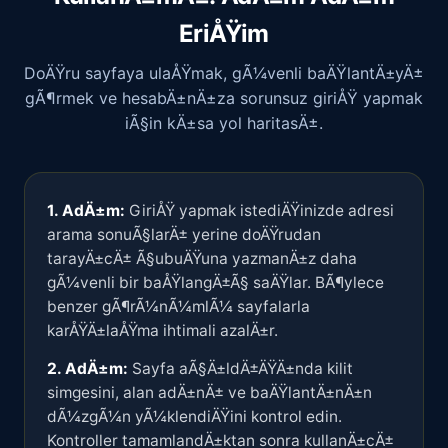
EriÅŸim
DoÄŸru sayfaya ulaÅŸmak, gÃ¼venli baÄŸlantÄ±yÄ±
gÃ¶rmek ve hesabÄ±nÄ±za sorunsuz giriÅŸ yapmak
iÃ§in kÄ±sa yol haritasÄ±.
1. AdÄ±m:
GiriÅŸ yapmak istediÄŸinizde adresi
arama sonuÃ§larÄ± yerine doÄŸrudan
tarayÄ±cÄ± Ã§ubuÄŸuna yazmanÄ±z daha
gÃ¼venli bir baÅŸlangÄ±Ã§ saÄŸlar. BÃ¶ylece
benzer gÃ¶rÃ¼nÃ¼mlÃ¼ sayfalarla
karÅŸÄ±laÅŸma ihtimali azalÄ±r.
2. AdÄ±m:
Sayfa aÃ§Ä±ldÄ±ÄŸÄ±nda kilit
simgesini, alan adÄ±nÄ± ve baÄŸlantÄ±nÄ±n
dÃ¼zgÃ¼n yÃ¼klendiÄŸini kontrol edin.
Kontroller tamamlandÄ±ktan sonra kullanÄ±cÄ±