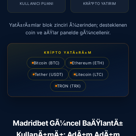
KULLANICI PUANI
KRÄ°PTO YATIRIM
YatÄ±rÄ±mlar blok zinciri Ã¼zerinden; desteklenen
coin ve aÄŸlar panelde gÃ¼ncellenir.
KRIPTO YATÄ±RÄ±M
Bitcoin (BTC)
Ethereum (ETH)
Tether (USDT)
Litecoin (LTC)
TRON (TRX)
Madridbet GÃ¼ncel BaÄŸlantÄ±
KullanÄ±mÄ±: AdÄ±m AdÄ±m