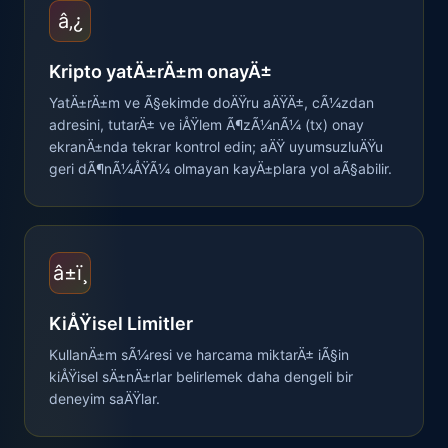
â‚¿
Kripto yatÄ±rÄ±m onayÄ±
YatÄ±rÄ±m ve Ã§ekimde doÄŸru aÄŸÄ±, cÃ¼zdan
adresini, tutarÄ± ve iÅŸlem Ã¶zÃ¼nÃ¼ (tx) onay
ekranÄ±nda tekrar kontrol edin; aÄŸ uyumsuzluÄŸu
geri dÃ¶nÃ¼ÅŸÃ¼ olmayan kayÄ±plara yol aÃ§abilir.
â±ï¸
KiÅŸisel Limitler
KullanÄ±m sÃ¼resi ve harcama miktarÄ± iÃ§in
kiÅŸisel sÄ±nÄ±rlar belirlemek daha dengeli bir
deneyim saÄŸlar.