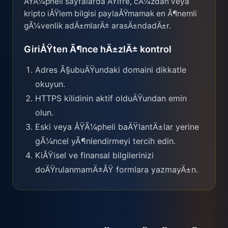
ÅŸÃ¼pheli sayfalarda ÅŸifre, cÃ¼zdan veya
kripto iÅŸlem bilgisi paylaÅŸmamak en Ã¶nemli
gÃ¼venlik adÄ±mlarÄ± arasÄ±ndadÄ±r.
GiriÅŸten Ã¶nce hÄ±zlÄ± kontrol
Adres Ã§ubuÄŸundaki domaini dikkatle
okuyun.
HTTPS kilidinin aktif olduÄŸundan emin
olun.
Eski veya ÅŸÃ¼pheli baÄŸlantÄ±lar yerine
gÃ¼ncel yÃ¶nlendirmeyi tercih edin.
KiÅŸisel ve finansal bilgilerinizi
doÄŸrulanmamÄ±ÅŸ formlara yazmayÄ±n.