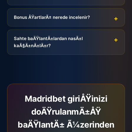
Bonus ÅŸartlarÄ± nerede incelenir?
Sahte baÄŸlantÄ±lardan nasÄ±l
kaÃ§Ä±nÄ±lÄ±r?
Madridbet giriÅŸinizi
doÄŸrulanmÄ±ÅŸ
baÄŸlantÄ± Ã¼zerinden