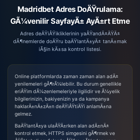
Madridbet Adres DoÄŸrulama:
GÃ¼venilir SayfayÄ± AyÄ±rt Etme
Adres deÄŸiÅŸikliklerinin yaÅŸandÄ±ÄŸÄ±
dÃ¶nemlerde doÄŸru baÄŸlantÄ±yÄ± tanÄ±mak
iÃ§in kÄ±sa kontrol listesi.
Online platformlarda zaman zaman alan adÄ±
yenilemeleri gÃ¶rÃ¼lebilir. Bu durum genellikle
eriÅŸim dÃ¼zenlemeleriyle ilgilidir ve Ã¼yelik
bilgilerinizin, bakiyenizin ya da kampanya
haklarÄ±nÄ±zÄ±n deÄŸiÅŸtiÄŸi anlamÄ±na
gelmez.
BaÄŸlantÄ±ya ulaÅŸÄ±rken alan adÄ±nÄ±
kontrol etmek, HTTPS simgesini gÃ¶rmek ve