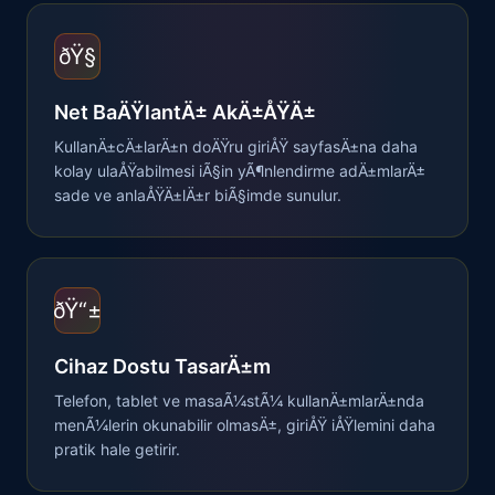
ðŸ§­
Net BaÄŸlantÄ± AkÄ±ÅŸÄ±
KullanÄ±cÄ±larÄ±n doÄŸru giriÅŸ sayfasÄ±na daha
kolay ulaÅŸabilmesi iÃ§in yÃ¶nlendirme adÄ±mlarÄ±
sade ve anlaÅŸÄ±lÄ±r biÃ§imde sunulur.
ðŸ“±
Cihaz Dostu TasarÄ±m
Telefon, tablet ve masaÃ¼stÃ¼ kullanÄ±mlarÄ±nda
menÃ¼lerin okunabilir olmasÄ±, giriÅŸ iÅŸlemini daha
pratik hale getirir.