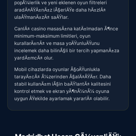
popÃ¼lerlik ve yeni eklenen oyun filtreleri
aradÄ±ÄŸÄ±nÄ±z iÃ§eriÄŸe daha hÄ±zlÄ±
ulaÅŸmanÄ±zÄ± saÄŸlar.
CanlÄ± casino masasÄ±na katÄ±lmadan Ã¶nce
minimum-maksimum limitleri, oyun
kurallarÄ±nÄ± ve masa yoÄŸunluÄŸunu
incelemek daha bilinÃ§li bir tercih yapmanÄ±za
yardÄ±mcÄ± olur.
Mobil cihazlarda oyunlar Ã§oÄŸunlukla
tarayÄ±cÄ± Ã¼zerinden Ã§alÄ±ÅŸÄ±r. Daha
stabil kullanÄ±m iÃ§in baÄŸlantÄ± kalitesini
kontrol etmek ve ekran yÃ¶nÃ¼nÃ¼ oyuna
uygun ÅŸekilde ayarlamak yararlÄ± olabilir.