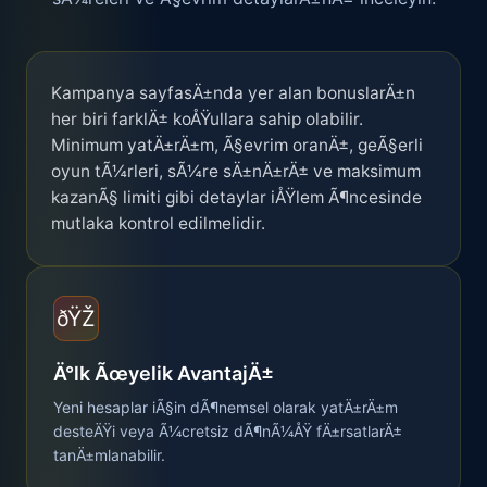
Kampanya sayfasÄ±nda yer alan bonuslarÄ±n
her biri farklÄ± koÅŸullara sahip olabilir.
Minimum yatÄ±rÄ±m, Ã§evrim oranÄ±, geÃ§erli
oyun tÃ¼rleri, sÃ¼re sÄ±nÄ±rÄ± ve maksimum
kazanÃ§ limiti gibi detaylar iÅŸlem Ã¶ncesinde
mutlaka kontrol edilmelidir.
ðŸŽ
Ä°lk Ãœyelik AvantajÄ±
Yeni hesaplar iÃ§in dÃ¶nemsel olarak yatÄ±rÄ±m
desteÄŸi veya Ã¼cretsiz dÃ¶nÃ¼ÅŸ fÄ±rsatlarÄ±
tanÄ±mlanabilir.