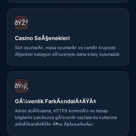
ðŸŽ²
Casino SeÃ§enekleri
Slot oyunlarÄ±, masa oyunlarÄ± ve canlÄ± krupiyeli
iÃ§erikler kategori dÃ¼zeniyle daha kolay bulunabilir.
ðŸ›¡ï¸
GÃ¼venlik FarkÄ±ndalÄ±ÄŸÄ±
Adres doÄŸrulama, HTTPS kontrolÃ¼ ve hesap
bilgilerini yalnÄ±zca gÃ¼venilir sayfalarda kullanma
alÄ±ÅŸkanlÄ±ÄŸÄ± Ã¶ne Ã§Ä±karÄ±lÄ±r.