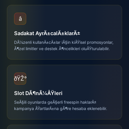
â­
Sadakat AyrÄ±calÄ±klarÄ±
DÃ¼zenli kullanÄ±cÄ±lar iÃ§in kiÅŸisel promosyonlar,
Ã¶zel limitler ve destek Ã¶ncelikleri oluÅŸturulabilir.
ðŸŽ°
Slot DÃ¶nÃ¼ÅŸleri
SeÃ§ili oyunlarda geÃ§erli freespin haklarÄ±
kampanya ÅŸartlarÄ±na gÃ¶re hesaba eklenebilir.