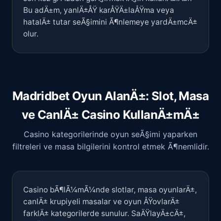
Bu adÄ±m, yanlÄ±ÅŸ karÅŸÄ±laÅŸma veya
hatalÄ± tutar seÃ§imini Ã¶nlemeye yardÄ±mcÄ±
olur.
Madridbet Oyun AlanÄ±: Slot, Masa
ve CanlÄ± Casino KullanÄ±mÄ±
Casino kategorilerinde oyun seÃ§imi yaparken
filtreleri ve masa bilgilerini kontrol etmek Ã¶nemlidir.
Casino bÃ¶lÃ¼mÃ¼nde slotlar, masa oyunlarÄ±,
canlÄ± krupiyeli masalar ve oyun ÅŸovlarÄ±
farklÄ± kategorilerde sunulur. SaÄŸlayÄ±cÄ±,