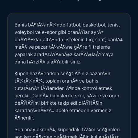
Bahis bÃ¶lÃ¼mÃ¼nde futbol, basketbol, tenis,
voleybol ve e-spor gibi branÅŸlar ayrÄ±
baÅŸlÄ±klar altÄ±nda listelenir. Lig, saat, canlÄ±
maÃ§ ve pazar tÃ¼rÃ¼ne gÃ¶re filtreleme
yaparak aradÄ±ÄŸÄ±nÄ±z karÅŸÄ±laÅŸmaya
daha hÄ±zlÄ± ulaÅŸabilirsiniz.
Kupon hazÄ±rlarken seÃ§tiÄŸiniz pazarÄ±n
tÃ¼rÃ¼nÃ¼, toplam oranÄ± ve bahis
tutarÄ±nÄ± iÅŸlemden Ã¶nce kontrol etmek
gerekir. CanlÄ± bahislerde skor, sÃ¼re ve oran
deÄŸiÅŸimi birlikte takip edildiÄŸi iÃ§in
kararlarÄ±nÄ±zÄ± acele etmeden vermeniz
Ã¶nerilir.
Son onay ekranÄ±, kupondaki tÃ¼m seÃ§imleri
son kez gÃ¶zden geÃ§irmek iÃ§in kullanÄ±lÄ±r.