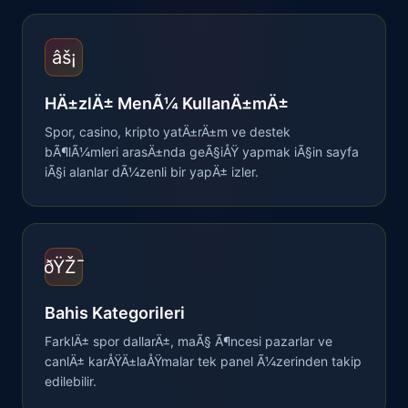
âš¡
HÄ±zlÄ± MenÃ¼ KullanÄ±mÄ±
Spor, casino, kripto yatÄ±rÄ±m ve destek
bÃ¶lÃ¼mleri arasÄ±nda geÃ§iÅŸ yapmak iÃ§in sayfa
iÃ§i alanlar dÃ¼zenli bir yapÄ± izler.
ðŸŽ¯
Bahis Kategorileri
FarklÄ± spor dallarÄ±, maÃ§ Ã¶ncesi pazarlar ve
canlÄ± karÅŸÄ±laÅŸmalar tek panel Ã¼zerinden takip
edilebilir.