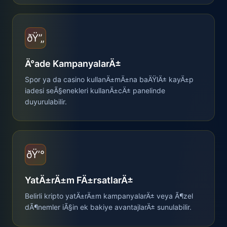
ðŸ”„
Ä°ade KampanyalarÄ±
Spor ya da casino kullanÄ±mÄ±na baÄŸlÄ± kayÄ±p
iadesi seÃ§enekleri kullanÄ±cÄ± panelinde
duyurulabilir.
ðŸ’°
YatÄ±rÄ±m FÄ±rsatlarÄ±
Belirli kripto yatÄ±rÄ±m kampanyalarÄ± veya Ã¶zel
dÃ¶nemler iÃ§in ek bakiye avantajlarÄ± sunulabilir.