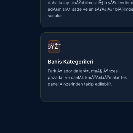
daha kolay ulaÅŸabilmesi iÃ§in yÃ¶nlendirm
adÄ±mlarÄ± sade ve anlaÅŸÄ±lÄ±r biÃ§imd
sunulur.
ðŸŽ¯
Bahis Kategorileri
FarklÄ± spor dallarÄ±, maÃ§ Ã¶ncesi
pazarlar ve canlÄ± karÅŸÄ±laÅŸmalar tek
panel Ã¼zerinden takip edilebilir.