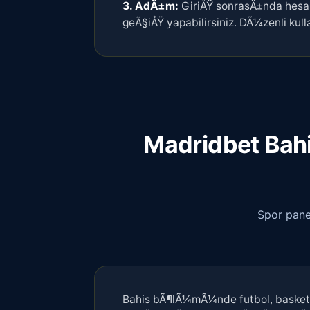
3. AdÄ±m:
GiriÅŸ sonrasÄ±nda hesab
geÃ§iÅŸ yapabilirsiniz. DÃ¼zenli kul
Madridbet Bah
Spor pane
Bahis bÃ¶lÃ¼mÃ¼nde futbol, basketbol