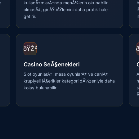
e
kullanÄ±mlarÄ±nda menÃ¼lerin okunabilir
b
e
olmasÄ±, giriÅŸ iÅŸlemini daha pratik hale
i
getirir.
i
ðŸŽ²
ð
Casino SeÃ§enekleri
Slot oyunlarÄ±, masa oyunlarÄ± ve canlÄ±
A
krupiyeli iÃ§erikler kategori dÃ¼zeniyle daha
h
kolay bulunabilir.
s
Ã