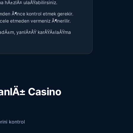
hÄ±zlÄ± ulaÅŸabilirsiniz.
den Ã¶nce kontrol etmek gerekir.
acele etmeden vermeniz Ã¶nerilir.
u adÄ±m, yanlÄ±ÅŸ karÅŸÄ±laÅŸma
anlÄ± Casino
rini kontrol