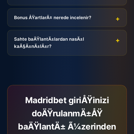
Bonus ÅŸartlarÄ± nerede incelenir?
Sahte baÄŸlantÄ±lardan nasÄ±l
kaÃ§Ä±nÄ±lÄ±r?
Madridbet giriÅŸinizi
doÄŸrulanmÄ±ÅŸ
baÄŸlantÄ± Ã¼zerinden