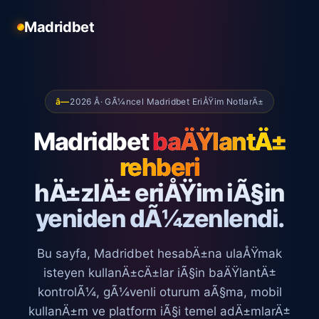
Madridbet
â—
2026 Â· GÃ¼ncel Madridbet EriÅŸim NotlarÄ±
Madridbet
baÄŸlantÄ±
rehberi
hÄ±zlÄ± eriÅŸim iÃ§in
yeniden dÃ¼zenlendi.
Bu sayfa, Madridbet hesabÄ±na ulaÅŸmak
isteyen kullanÄ±cÄ±lar iÃ§in baÄŸlantÄ±
kontrolÃ¼, gÃ¼venli oturum aÃ§ma, mobil
kullanÄ±m ve platform iÃ§i temel adÄ±mlarÄ±