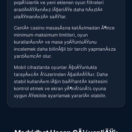
popÃ¼lerlik ve yeni eklenen oyun filtreleri
aradÄ±ÄŸÄ±nÄ±z iÃ§eriÄŸe daha hÄ±zlÄ±
ulaÅŸmanÄ±zÄ± saÄŸlar.
CanlÄ± casino masasÄ±na katÄ±lmadan Ã¶nce
minimum-maksimum limitleri, oyun
kurallarÄ±nÄ± ve masa yoÄŸunluÄŸunu
incelemek daha bilinÃ§li bir tercih yapmanÄ±za
yardÄ±mcÄ± olur.
Mobil cihazlarda oyunlar Ã§oÄŸunlukla
tarayÄ±cÄ± Ã¼zerinden Ã§alÄ±ÅŸÄ±r. Daha
stabil kullanÄ±m iÃ§in baÄŸlantÄ± kalitesini
kontrol etmek ve ekran yÃ¶nÃ¼nÃ¼ oyuna
uygun ÅŸekilde ayarlamak yararlÄ± olabilir.