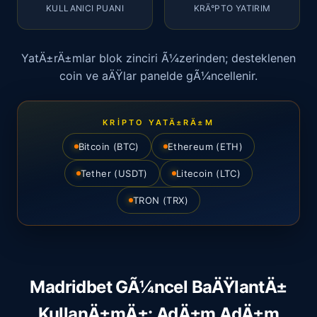
KULLANICI PUANI
KRÄ°PTO YATIRIM
YatÄ±rÄ±mlar blok zinciri Ã¼zerinden; desteklenen
coin ve aÄŸlar panelde gÃ¼ncellenir.
KRIPTO YATÄ±RÄ±M
Bitcoin (BTC)
Ethereum (ETH)
Tether (USDT)
Litecoin (LTC)
TRON (TRX)
Madridbet GÃ¼ncel BaÄŸlantÄ±
KullanÄ±mÄ±: AdÄ±m AdÄ±m