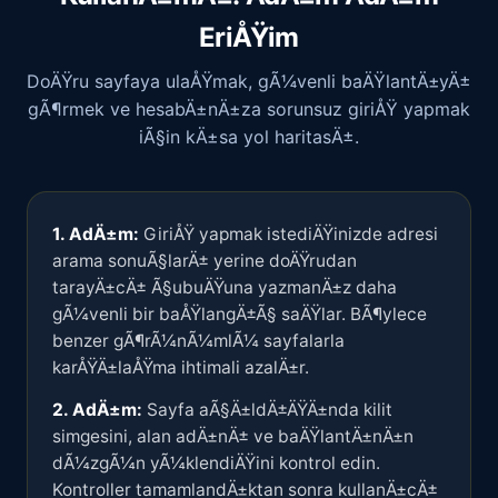
EriÅŸim
DoÄŸru sayfaya ulaÅŸmak, gÃ¼venli baÄŸlantÄ±yÄ±
gÃ¶rmek ve hesabÄ±nÄ±za sorunsuz giriÅŸ yapmak
iÃ§in kÄ±sa yol haritasÄ±.
1. AdÄ±m:
GiriÅŸ yapmak istediÄŸinizde adresi
arama sonuÃ§larÄ± yerine doÄŸrudan
tarayÄ±cÄ± Ã§ubuÄŸuna yazmanÄ±z daha
gÃ¼venli bir baÅŸlangÄ±Ã§ saÄŸlar. BÃ¶ylece
benzer gÃ¶rÃ¼nÃ¼mlÃ¼ sayfalarla
karÅŸÄ±laÅŸma ihtimali azalÄ±r.
2. AdÄ±m:
Sayfa aÃ§Ä±ldÄ±ÄŸÄ±nda kilit
simgesini, alan adÄ±nÄ± ve baÄŸlantÄ±nÄ±n
dÃ¼zgÃ¼n yÃ¼klendiÄŸini kontrol edin.
Kontroller tamamlandÄ±ktan sonra kullanÄ±cÄ±