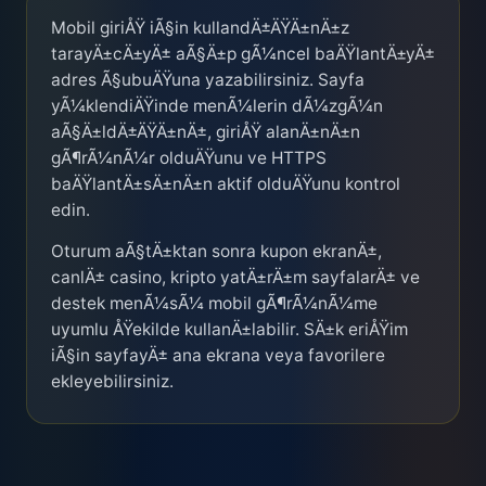
Mobil giriÅŸ iÃ§in kullandÄ±ÄŸÄ±nÄ±z
tarayÄ±cÄ±yÄ± aÃ§Ä±p gÃ¼ncel baÄŸlantÄ±yÄ±
adres Ã§ubuÄŸuna yazabilirsiniz. Sayfa
yÃ¼klendiÄŸinde menÃ¼lerin dÃ¼zgÃ¼n
aÃ§Ä±ldÄ±ÄŸÄ±nÄ±, giriÅŸ alanÄ±nÄ±n
gÃ¶rÃ¼nÃ¼r olduÄŸunu ve HTTPS
baÄŸlantÄ±sÄ±nÄ±n aktif olduÄŸunu kontrol
edin.
Oturum aÃ§tÄ±ktan sonra kupon ekranÄ±,
canlÄ± casino, kripto yatÄ±rÄ±m sayfalarÄ± ve
destek menÃ¼sÃ¼ mobil gÃ¶rÃ¼nÃ¼me
uyumlu ÅŸekilde kullanÄ±labilir. SÄ±k eriÅŸim
iÃ§in sayfayÄ± ana ekrana veya favorilere
ekleyebilirsiniz.