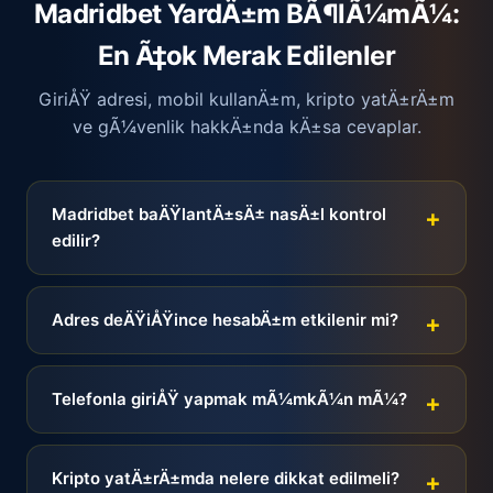
Madridbet YardÄ±m BÃ¶lÃ¼mÃ¼:
En Ã‡ok Merak Edilenler
GiriÅŸ adresi, mobil kullanÄ±m, kripto yatÄ±rÄ±m
ve gÃ¼venlik hakkÄ±nda kÄ±sa cevaplar.
Madridbet baÄŸlantÄ±sÄ± nasÄ±l kontrol
edilir?
Adres deÄŸiÅŸince hesabÄ±m etkilenir mi?
Telefonla giriÅŸ yapmak mÃ¼mkÃ¼n mÃ¼?
Kripto yatÄ±rÄ±mda nelere dikkat edilmeli?