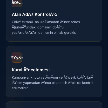
âœ…
Alan AdÄ± KontrolÃ¼
GiriÅŸ ekranÄ±na ulaÅŸmadan Ã¶nce adres
Ã§ubuÄŸundaki domainin doÄŸru
yazÄ±ldÄ±ÄŸÄ±ndan emin olmak gerekir.
ðŸ§¾
Kural Ä°ncelemesi
Kampanya, kripto yatÄ±rÄ±m ve Ã¼yelik koÅŸullarÄ±
iÅŸlem yapmadan Ã¶nce okunabilir ÅŸekilde kontrol
edilmelidir.