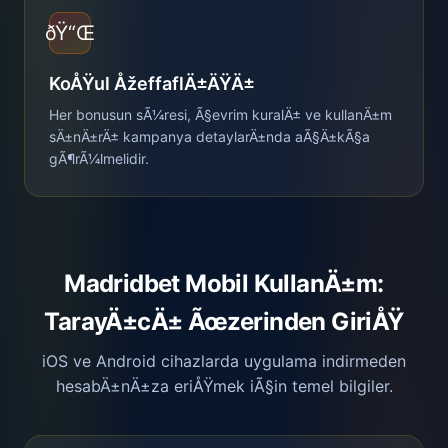
ðŸ“Œ
KoÅŸul ÅžeffaflÄ±ÄŸÄ±
Her bonusun sÃ¼resi, Ã§evrim kuralÄ± ve kullanÄ±m
sÄ±nÄ±rÄ± kampanya detaylarÄ±nda aÃ§Ä±kÃ§a
gÃ¶rÃ¼lmelidir.
Madridbet Mobil KullanÄ±m:
TarayÄ±cÄ± Ãœzerinden GiriÅŸ
iOS ve Android cihazlarda uygulama indirmeden
hesabÄ±nÄ±za eriÅŸmek iÃ§in temel bilgiler.