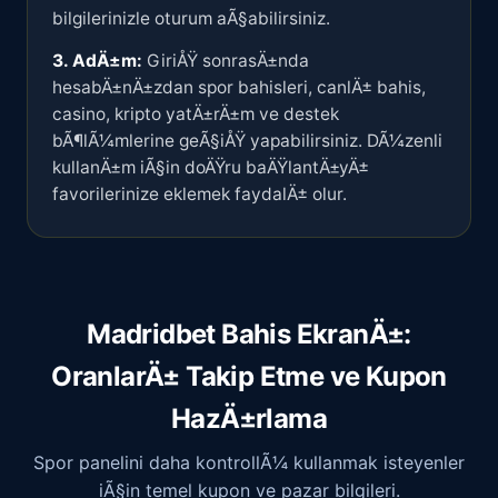
bilgilerinizle oturum aÃ§abilirsiniz.
3. AdÄ±m:
GiriÅŸ sonrasÄ±nda
hesabÄ±nÄ±zdan spor bahisleri, canlÄ± bahis,
casino, kripto yatÄ±rÄ±m ve destek
bÃ¶lÃ¼mlerine geÃ§iÅŸ yapabilirsiniz. DÃ¼zenli
kullanÄ±m iÃ§in doÄŸru baÄŸlantÄ±yÄ±
favorilerinize eklemek faydalÄ± olur.
Madridbet Bahis EkranÄ±:
OranlarÄ± Takip Etme ve Kupon
HazÄ±rlama
Spor panelini daha kontrollÃ¼ kullanmak isteyenler
iÃ§in temel kupon ve pazar bilgileri.