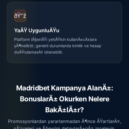
ðŸ”ž
YaÅŸ UygunluÄŸu
Platform iÃ§eriÄŸi yetiÅŸkin kullanÄ±cÄ±lara
yÃ¶neliktir; gerekli durumlarda kimlik ve hesap
doÄŸrulamasÄ± istenebilir.
Madridbet Kampanya AlanÄ±:
BonuslarÄ± Okurken Nelere
BakÄ±lÄ±r?
Promosyonlardan yararlanmadan Ã¶nce ÅŸartlarÄ±,
sÃ¼releri ve Ã§evrim detaylarÄ±nÄ± inceleyin.