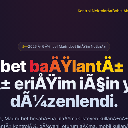
Kontrol NoktalarÄ±
Bahis A
â—
2026 Â· GÃ¼ncel Madridbet EriÅŸim NotlarÄ±
dbet
baÄŸlantÄ± 
± eriÅŸim iÃ§in 
dÃ¼zenlendi.
a, Madridbet hesabÄ±na ulaÅŸmak isteyen kullanÄ±cÄ±l
ntÄ± kontrolÃ¼, gÃ¼venli oturum aÃ§ma, mobil kulla