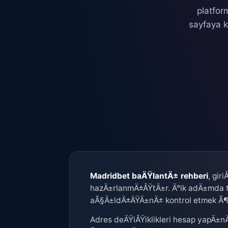
platfor
sayfaya 
Madridbet baÄŸlantÄ± rehberi
, gir
hazÄ±rlanmÄ±ÅŸtÄ±r. Ä°lk adÄ±mda
aÃ§Ä±ldÄ±ÄŸÄ±nÄ± kontrol etmek Ã¶n
Adres deÄŸiÅŸiklikleri hesap yapÄ±