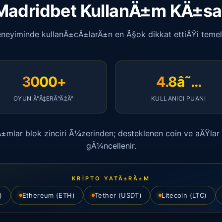
Madridbet KullanÄ±m KÄ±sa 
eneyiminde kullanÄ±cÄ±larÄ±n en Ã§ok dikkat ettiÄŸi temel 
3000+
4.8â˜…
OYUN Ä°Ã‡ERÄ°ÄžÄ°
KULLANICI PUANI
±mlar blok zinciri Ã¼zerinden; desteklenen coin ve aÄŸlar
gÃ¼ncellenir.
KRIPTO YATÄ±RÄ±M
)
Ethereum (ETH)
Tether (USDT)
Litecoin (LTC)