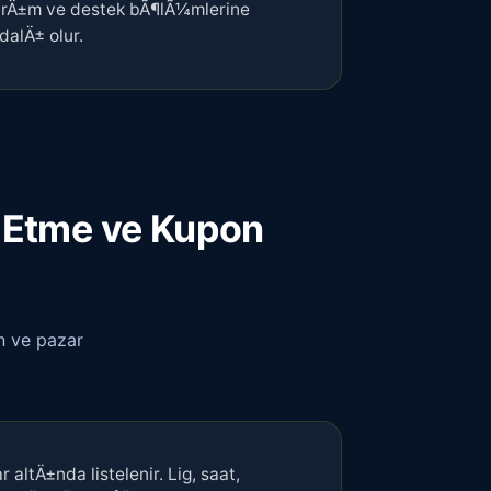
Ä±rÄ±m ve destek bÃ¶lÃ¼mlerine
dalÄ± olur.
 Etme ve Kupon
n ve pazar
ltÄ±nda listelenir. Lig, saat,