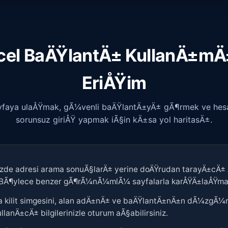
cel BaÄŸlantÄ± KullanÄ±m
EriÅŸim
yfaya ulaÅŸmak, gÃ¼venli baÄŸlantÄ±yÄ± gÃ¶rmek ve he
sorunsuz giriÅŸ yapmak iÃ§in kÄ±sa yol haritasÄ±.
nizde adresi arama sonuÃ§larÄ± yerine doÄŸrudan tarayÄ±c
 BÃ¶ylece benzer gÃ¶rÃ¼nÃ¼mlÃ¼ sayfalarla karÅŸÄ±laÅŸma i
ilit simgesini, alan adÄ±nÄ± ve baÄŸlantÄ±nÄ±n dÃ¼zgÃ¼n 
lanÄ±cÄ± bilgilerinizle oturum aÃ§abilirsiniz.