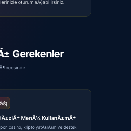
rinizle oturum aÃ§abilirsiniz.
Ä± Gerekenler
 Ã¶ncesinde
âš¡
HÄ±zlÄ± MenÃ¼ KullanÄ±mÄ±
por, casino, kripto yatÄ±rÄ±m ve destek