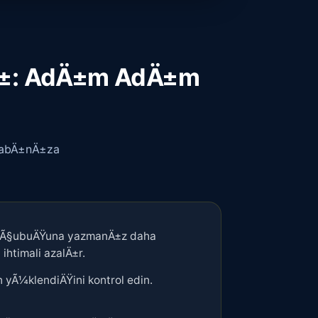
Ä±: AdÄ±m AdÄ±m
sabÄ±nÄ±za
Ä± Ã§ubuÄŸuna yazmanÄ±z daha
htimali azalÄ±r.
yÃ¼klendiÄŸini kontrol edin.