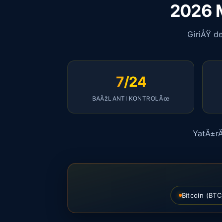
2026 
GiriÅŸ d
7/24
BAÄžLANTI KONTROLÃœ
YatÄ±rÄ
Bitcoin (BTC