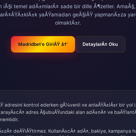
m iÃ§i temel adÄ±mlarÄ± sade bir dille Ã¶zetler. AmaÃ§
karÄ±ÅŸÄ±klÄ±k yaÅŸamadan geÃ§iÅŸ yapmanÄ±za y
olmaktÄ±r.
Madridbet'e GiriÅŸ â†’
DetaylarÄ± Oku
iÅŸ adresini kontrol ederken gÃ¼venli ve anlaÅŸÄ±lÄ±r bir yol 
 tarayÄ±cÄ± adres Ã§ubuÄŸundaki alan adÄ±nÄ± ve baÄŸlan
emlidir.
nÄ±zÄ± deÄŸiÅŸtirmez. KullanÄ±cÄ± adÄ±, bakiye, kampanya h