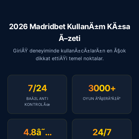
2026 Madridbet KullanÄ±m KÄ±sa
Ã–zeti
GiriÅŸ deneyiminde kullanÄ±cÄ±larÄ±n en Ã§ok
dikkat ettiÄŸi temel noktalar.
7/24
3000+
BAÄžLANTI
OYUN Ä°Ã‡ERÄ°ÄžÄ°
KONTROLÃœ
4.8â˜…
24/7