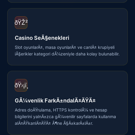
ðŸŽ²
Casino SeÃ§enekleri
Slot oyunlarÄ±, masa oyunlarÄ± ve canlÄ± krupiyeli
iÃ§erikler kategori dÃ¼zeniyle daha kolay bulunabilir.
ðŸ›¡ï¸
GÃ¼venlik FarkÄ±ndalÄ±ÄŸÄ±
Adres doÄŸrulama, HTTPS kontrolÃ¼ ve hesap
bilgilerini yalnÄ±zca gÃ¼venilir sayfalarda kullanma
alÄ±ÅŸkanlÄ±ÄŸÄ± Ã¶ne Ã§Ä±karÄ±lÄ±r.