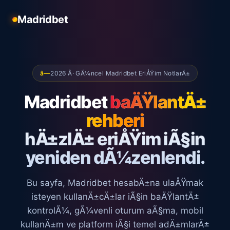
Madridbet
â—
2026 Â· GÃ¼ncel Madridbet EriÅŸim NotlarÄ±
Madridbet
baÄŸlantÄ±
rehberi
hÄ±zlÄ± eriÅŸim iÃ§in
yeniden dÃ¼zenlendi.
Bu sayfa, Madridbet hesabÄ±na ulaÅŸmak
isteyen kullanÄ±cÄ±lar iÃ§in baÄŸlantÄ±
kontrolÃ¼, gÃ¼venli oturum aÃ§ma, mobil
kullanÄ±m ve platform iÃ§i temel adÄ±mlarÄ±