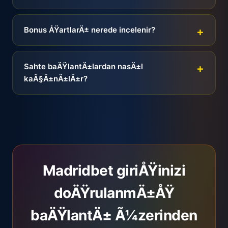
Bonus ÅŸartlarÄ± nerede incelenir?
Sahte baÄŸlantÄ±lardan nasÄ±l
kaÃ§Ä±nÄ±lÄ±r?
Madridbet giriÅŸinizi
doÄŸrulanmÄ±ÅŸ
baÄŸlantÄ± Ã¼zerinden