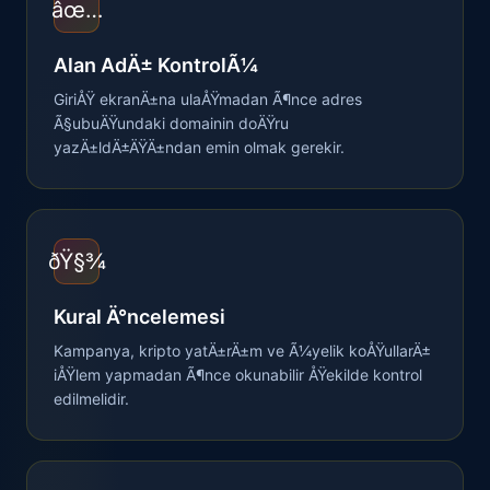
âœ…
Alan AdÄ± KontrolÃ¼
GiriÅŸ ekranÄ±na ulaÅŸmadan Ã¶nce adres
Ã§ubuÄŸundaki domainin doÄŸru
yazÄ±ldÄ±ÄŸÄ±ndan emin olmak gerekir.
ðŸ§¾
Kural Ä°ncelemesi
Kampanya, kripto yatÄ±rÄ±m ve Ã¼yelik koÅŸullarÄ±
iÅŸlem yapmadan Ã¶nce okunabilir ÅŸekilde kontrol
edilmelidir.