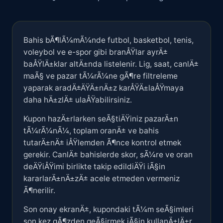
Bahis bÃ¶lÃ¼mÃ¼nde futbol, basketbol, tenis,
voleybol ve e-spor gibi branÅŸlar ayrÄ±
baÅŸlÄ±klar altÄ±nda listelenir. Lig, saat, canlÄ±
maÃ§ ve pazar tÃ¼rÃ¼ne gÃ¶re filtreleme
yaparak aradÄ±ÄŸÄ±nÄ±z karÅŸÄ±laÅŸmaya
daha hÄ±zlÄ± ulaÅŸabilirsiniz.
Kupon hazÄ±rlarken seÃ§tiÄŸiniz pazarÄ±n
tÃ¼rÃ¼nÃ¼, toplam oranÄ± ve bahis
tutarÄ±nÄ± iÅŸlemden Ã¶nce kontrol etmek
gerekir. CanlÄ± bahislerde skor, sÃ¼re ve oran
deÄŸiÅŸimi birlikte takip edildiÄŸi iÃ§in
kararlarÄ±nÄ±zÄ± acele etmeden vermeniz
Ã¶nerilir.
Son onay ekranÄ±, kupondaki tÃ¼m seÃ§imleri
son kez gÃ¶zden geÃ§irmek iÃ§in kullanÄ±lÄ±r.