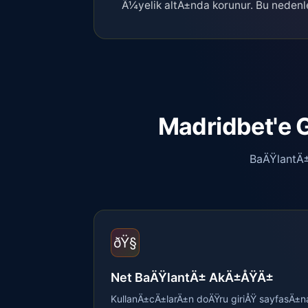
Ã¼yelik altÄ±nda korunur. Bu nedenle
Madridbet'e 
BaÄŸlantÄ±
ðŸ§­
Net BaÄŸlantÄ± AkÄ±ÅŸÄ±
KullanÄ±cÄ±larÄ±n doÄŸru giriÅŸ sayfasÄ±n