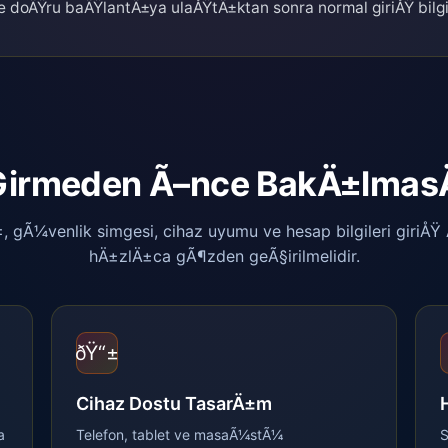
 doÄŸru baÄŸlantÄ±ya ulaÅŸtÄ±ktan sonra normal giriÅŸ bilgile
Girmeden Ã–nce BakÄ±lmas
, gÃ¼venlik simgesi, cihaz uyumu ve hesap bilgileri giriÅŸ
hÄ±zlÄ±ca gÃ¶zden geÃ§irilmelidir.
ðŸ“±
Cihaz Dostu TasarÄ±m
a
Telefon, tablet ve masaÃ¼stÃ¼
S