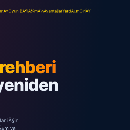
lanÄ±
Oyun BÃ¶lÃ¼mÃ¼
Avantajlar
YardÄ±m
GiriÅŸ
rehberi
yeniden
ar iÃ§in
nÄ±m ve