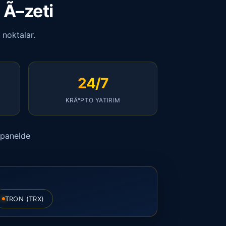
Ã–zeti
noktalar.
24/7
KRÄ°PTO YATIRIM
 panelde
TRON (TRX)