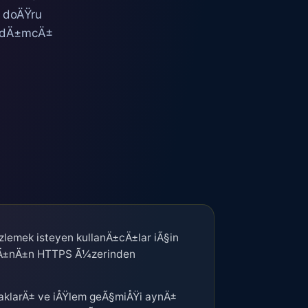
, doÄŸru
ardÄ±mcÄ±
izlemek isteyen kullanÄ±cÄ±lar iÃ§in
tÄ±nÄ±n HTTPS Ã¼zerinden
aklarÄ± ve iÅŸlem geÃ§miÅŸi aynÄ±