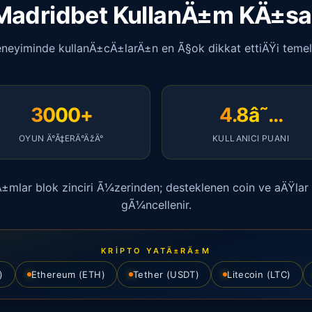
Madridbet KullanÄ±m KÄ±sa 
eneyiminde kullanÄ±cÄ±larÄ±n en Ã§ok dikkat ettiÄŸi temel 
3000+
4.8â˜…
OYUN Ä°Ã‡ERÄ°ÄžÄ°
KULLANICI PUANI
±mlar blok zinciri Ã¼zerinden; desteklenen coin ve aÄŸlar
gÃ¼ncellenir.
KRIPTO YATÄ±RÄ±M
)
Ethereum (ETH)
Tether (USDT)
Litecoin (LTC)