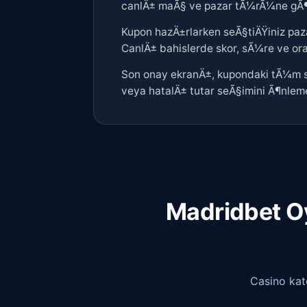
canlÄ± maÃ§ ve pazar tÃ¼rÃ¼ne gÃ¶r
Kupon hazÄ±rlarken seÃ§tiÄŸiniz pa
CanlÄ± bahislerde skor, sÃ¼re ve ora
Son onay ekranÄ±, kupondaki tÃ¼m s
veya hatalÄ± tutar seÃ§imini Ã¶nle
Madridbet O
Casino kate