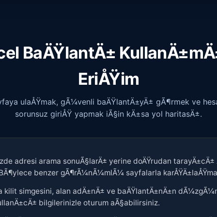
cel BaÄŸlantÄ± KullanÄ±m
EriÅŸim
yfaya ulaÅŸmak, gÃ¼venli baÄŸlantÄ±yÄ± gÃ¶rmek ve he
sorunsuz giriÅŸ yapmak iÃ§in kÄ±sa yol haritasÄ±.
nizde adresi arama sonuÃ§larÄ± yerine doÄŸrudan tarayÄ±c
 BÃ¶ylece benzer gÃ¶rÃ¼nÃ¼mlÃ¼ sayfalarla karÅŸÄ±laÅŸma i
ilit simgesini, alan adÄ±nÄ± ve baÄŸlantÄ±nÄ±n dÃ¼zgÃ¼n 
lanÄ±cÄ± bilgilerinizle oturum aÃ§abilirsiniz.