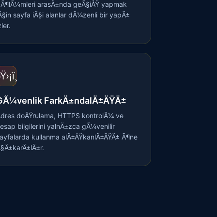
Ã¶lÃ¼mleri arasÄ±nda geÃ§iÅŸ yapmak
Ã§in sayfa iÃ§i alanlar dÃ¼zenli bir yapÄ±
zler.
Ÿ›¡ï¸
GÃ¼venlik FarkÄ±ndalÄ±ÄŸÄ±
dres doÄŸrulama, HTTPS kontrolÃ¼ ve
esap bilgilerini yalnÄ±zca gÃ¼venilir
ayfalarda kullanma alÄ±ÅŸkanlÄ±ÄŸÄ± Ã¶ne
§Ä±karÄ±lÄ±r.