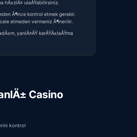
hÄ±zlÄ± ulaÅŸabilirsiniz.
den Ã¶nce kontrol etmek gerekir.
acele etmeden vermeniz Ã¶nerilir.
u adÄ±m, yanlÄ±ÅŸ karÅŸÄ±laÅŸma
anlÄ± Casino
rini kontrol