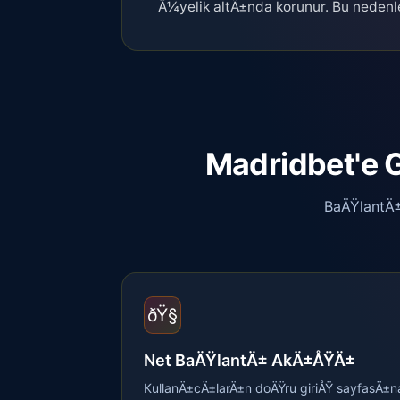
Ã¼yelik altÄ±nda korunur. Bu nedenle
Madridbet'e 
BaÄŸlantÄ±
ðŸ§­
Net BaÄŸlantÄ± AkÄ±ÅŸÄ±
KullanÄ±cÄ±larÄ±n doÄŸru giriÅŸ sayfasÄ±n