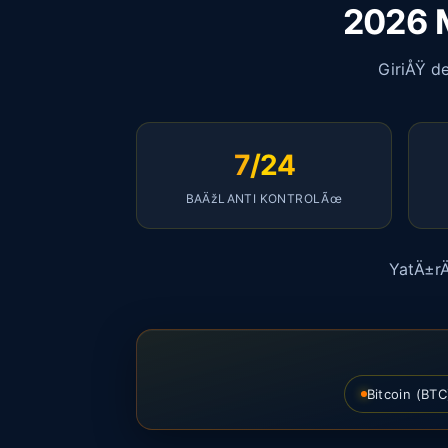
2026 
GiriÅŸ d
7/24
BAÄžLANTI KONTROLÃœ
YatÄ±rÄ
Bitcoin (BTC