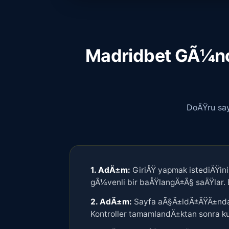
Madridbet GÃ¼n
DoÄŸru sa
1. AdÄ±m:
GiriÅŸ yapmak istediÄŸi
gÃ¼venli bir baÅŸlangÄ±Ã§ saÄŸlar.
2. AdÄ±m:
Sayfa aÃ§Ä±ldÄ±ÄŸÄ±nda k
Kontroller tamamlandÄ±ktan sonra kul