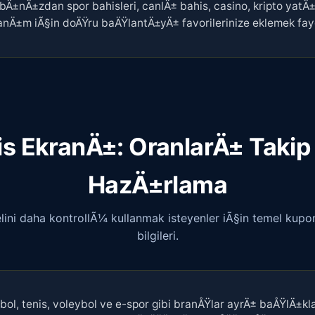
Ä±nÄ±zdan spor bahisleri, canlÄ± bahis, casino, kripto yat
lanÄ±m iÃ§in doÄŸru baÄŸlantÄ±yÄ± favorilerinize eklemek fay
is EkranÄ±: OranlarÄ± Takip
HazÄ±rlama
lini daha kontrollÃ¼ kullanmak isteyenler iÃ§in temel kupo
bilgileri.
, tenis, voleybol ve e-spor gibi branÅŸlar ayrÄ± baÅŸlÄ±klar a