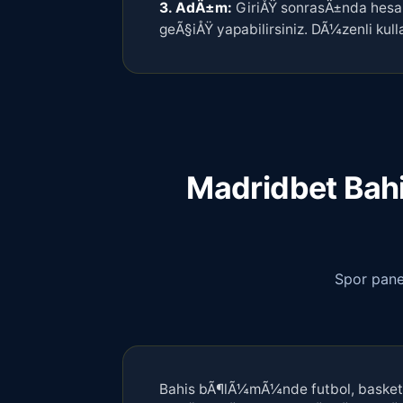
3. AdÄ±m:
GiriÅŸ sonrasÄ±nda hesab
geÃ§iÅŸ yapabilirsiniz. DÃ¼zenli kul
Madridbet Bah
Spor pane
Bahis bÃ¶lÃ¼mÃ¼nde futbol, basketbol