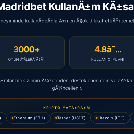
Madridbet KullanÄ±m KÄ±sa 
eneyiminde kullanÄ±cÄ±larÄ±n en Ã§ok dikkat ettiÄŸi temel 
3000+
4.8â˜…
OYUN Ä°Ã‡ERÄ°ÄžÄ°
KULLANICI PUANI
±mlar blok zinciri Ã¼zerinden; desteklenen coin ve aÄŸlar
gÃ¼ncellenir.
KRIPTO YATÄ±RÄ±M
)
Ethereum (ETH)
Tether (USDT)
Litecoin (LTC)