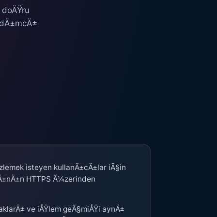
, doÄŸru
ardÄ±mcÄ±
izlemek isteyen kullanÄ±cÄ±lar iÃ§in
tÄ±nÄ±n HTTPS Ã¼zerinden
aklarÄ± ve iÅŸlem geÃ§miÅŸi aynÄ±