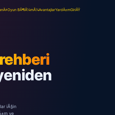
lanÄ±
Oyun BÃ¶lÃ¼mÃ¼
Avantajlar
YardÄ±m
GiriÅŸ
rehberi
yeniden
ar iÃ§in
nÄ±m ve