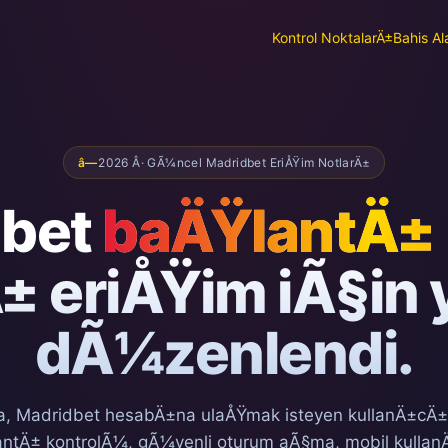
Kontrol NoktalarÄ±
Bahis A
â—
2026 Â· GÃ¼ncel Madridbet EriÅŸim NotlarÄ±
dbet
baÄŸlantÄ± 
± eriÅŸim iÃ§in 
dÃ¼zenlendi.
a, Madridbet hesabÄ±na ulaÅŸmak isteyen kullanÄ±cÄ±l
ntÄ± kontrolÃ¼, gÃ¼venli oturum aÃ§ma, mobil kulla