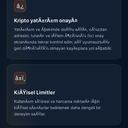
â‚¿
Kripto yatÄ±rÄ±m onayÄ±
YatÄ±rÄ±m ve Ã§ekimde doÄŸru aÄŸÄ±, cÃ¼zdan
adresini, tutarÄ± ve iÅŸlem Ã¶zÃ¼nÃ¼ (tx) onay
ekranÄ±nda tekrar kontrol edin; aÄŸ uyumsuzluÄŸu
geri dÃ¶nÃ¼ÅŸÃ¼ olmayan kayÄ±plara yol aÃ§abilir.
â±ï¸
KiÅŸisel Limitler
KullanÄ±m sÃ¼resi ve harcama miktarÄ± iÃ§in
kiÅŸisel sÄ±nÄ±rlar belirlemek daha dengeli bir
deneyim saÄŸlar.