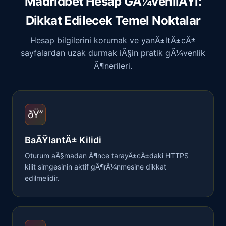
Madridbet Hesap GÃ¼venliÄŸi:
Dikkat Edilecek Temel Noktalar
Hesap bilgilerini korumak ve yanÄ±ltÄ±cÄ±
sayfalardan uzak durmak iÃ§in pratik gÃ¼venlik
Ã¶nerileri.
ðŸ”
BaÄŸlantÄ± Kilidi
Oturum aÃ§madan Ã¶nce tarayÄ±cÄ±daki HTTPS
kilit simgesinin aktif gÃ¶rÃ¼nmesine dikkat
edilmelidir.