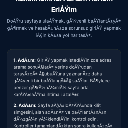
EriÅŸim
DoÄŸru sayfaya ulaÅŸmak, gÃ¼venli baÄŸlantÄ±yÄ±
gÃ¶rmek ve hesabÄ±nÄ±za sorunsuz giriÅŸ yapmak
iÃ§in kÄ±sa yol haritasÄ±.
1. AdÄ±m:
GiriÅŸ yapmak istediÄŸinizde adresi
arama sonuÃ§larÄ± yerine doÄŸrudan
tarayÄ±cÄ± Ã§ubuÄŸuna yazmanÄ±z daha
gÃ¼venli bir baÅŸlangÄ±Ã§ saÄŸlar. BÃ¶ylece
benzer gÃ¶rÃ¼nÃ¼mlÃ¼ sayfalarla
karÅŸÄ±laÅŸma ihtimali azalÄ±r.
2. AdÄ±m:
Sayfa aÃ§Ä±ldÄ±ÄŸÄ±nda kilit
simgesini, alan adÄ±nÄ± ve baÄŸlantÄ±nÄ±n
dÃ¼zgÃ¼n yÃ¼klendiÄŸini kontrol edin.
Kontroller tamamlandÄ±ktan sonra kullanÄ±cÄ±