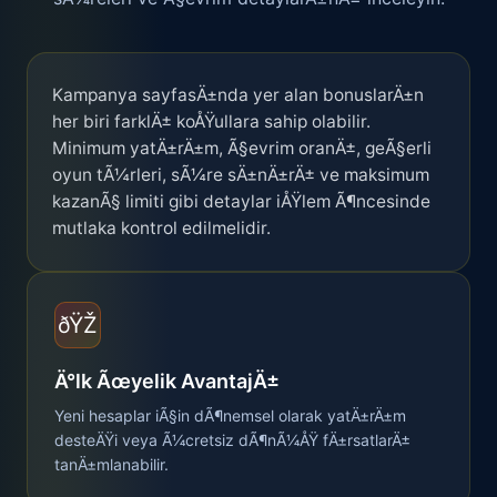
Kampanya sayfasÄ±nda yer alan bonuslarÄ±n
her biri farklÄ± koÅŸullara sahip olabilir.
Minimum yatÄ±rÄ±m, Ã§evrim oranÄ±, geÃ§erli
oyun tÃ¼rleri, sÃ¼re sÄ±nÄ±rÄ± ve maksimum
kazanÃ§ limiti gibi detaylar iÅŸlem Ã¶ncesinde
mutlaka kontrol edilmelidir.
ðŸŽ
Ä°lk Ãœyelik AvantajÄ±
Yeni hesaplar iÃ§in dÃ¶nemsel olarak yatÄ±rÄ±m
desteÄŸi veya Ã¼cretsiz dÃ¶nÃ¼ÅŸ fÄ±rsatlarÄ±
tanÄ±mlanabilir.