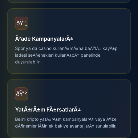
ðŸ”„
Ä°ade KampanyalarÄ±
Spor ya da casino kullanÄ±mÄ±na baÄŸlÄ± kayÄ±p
iadesi seÃ§enekleri kullanÄ±cÄ± panelinde
duyurulabilir.
ðŸ’°
YatÄ±rÄ±m FÄ±rsatlarÄ±
Belirli kripto yatÄ±rÄ±m kampanyalarÄ± veya Ã¶zel
dÃ¶nemler iÃ§in ek bakiye avantajlarÄ± sunulabilir.