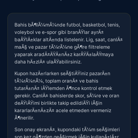
Bahis bÃ¶lÃ¼mÃ¼nde futbol, basketbol, tenis,
voleybol ve e-spor gibi branÅŸlar ayrÄ±
baÅŸlÄ±klar altÄ±nda listelenir. Lig, saat, canlÄ±
maÃ§ ve pazar tÃ¼rÃ¼ne gÃ¶re filtreleme
yaparak aradÄ±ÄŸÄ±nÄ±z karÅŸÄ±laÅŸmaya
daha hÄ±zlÄ± ulaÅŸabilirsiniz.
Kupon hazÄ±rlarken seÃ§tiÄŸiniz pazarÄ±n
tÃ¼rÃ¼nÃ¼, toplam oranÄ± ve bahis
tutarÄ±nÄ± iÅŸlemden Ã¶nce kontrol etmek
gerekir. CanlÄ± bahislerde skor, sÃ¼re ve oran
deÄŸiÅŸimi birlikte takip edildiÄŸi iÃ§in
kararlarÄ±nÄ±zÄ± acele etmeden vermeniz
Ã¶nerilir.
Son onay ekranÄ±, kupondaki tÃ¼m seÃ§imleri
son kez gÃ¶zden geÃ§irmek iÃ§in kullanÄ±lÄ±r.