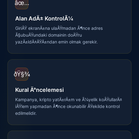
âœ…
Alan AdÄ± KontrolÃ¼
GiriÅŸ ekranÄ±na ulaÅŸmadan Ã¶nce adres
Ã§ubuÄŸundaki domainin doÄŸru
yazÄ±ldÄ±ÄŸÄ±ndan emin olmak gerekir.
ðŸ§¾
Kural Ä°ncelemesi
Kampanya, kripto yatÄ±rÄ±m ve Ã¼yelik koÅŸullarÄ±
iÅŸlem yapmadan Ã¶nce okunabilir ÅŸekilde kontrol
edilmelidir.