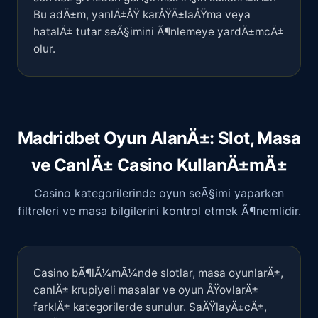
Bu adÄ±m, yanlÄ±ÅŸ karÅŸÄ±laÅŸma veya
hatalÄ± tutar seÃ§imini Ã¶nlemeye yardÄ±mcÄ±
olur.
Madridbet Oyun AlanÄ±: Slot, Masa
ve CanlÄ± Casino KullanÄ±mÄ±
Casino kategorilerinde oyun seÃ§imi yaparken
filtreleri ve masa bilgilerini kontrol etmek Ã¶nemlidir.
Casino bÃ¶lÃ¼mÃ¼nde slotlar, masa oyunlarÄ±,
canlÄ± krupiyeli masalar ve oyun ÅŸovlarÄ±
farklÄ± kategorilerde sunulur. SaÄŸlayÄ±cÄ±,