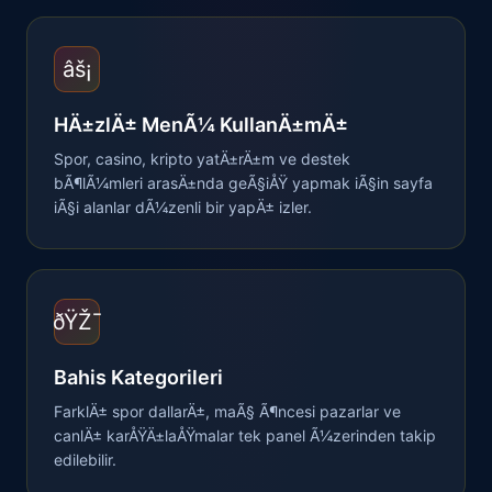
âš¡
HÄ±zlÄ± MenÃ¼ KullanÄ±mÄ±
Spor, casino, kripto yatÄ±rÄ±m ve destek
bÃ¶lÃ¼mleri arasÄ±nda geÃ§iÅŸ yapmak iÃ§in sayfa
iÃ§i alanlar dÃ¼zenli bir yapÄ± izler.
ðŸŽ¯
Bahis Kategorileri
FarklÄ± spor dallarÄ±, maÃ§ Ã¶ncesi pazarlar ve
canlÄ± karÅŸÄ±laÅŸmalar tek panel Ã¼zerinden takip
edilebilir.