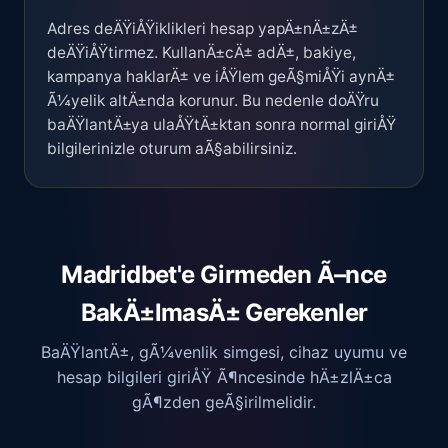
Adres deÄŸiÅŸiklikleri hesap yapÄ±nÄ±zÄ±
deÄŸiÅŸtirmez. KullanÄ±cÄ± adÄ±, bakiye,
kampanya haklarÄ± ve iÅŸlem geÃ§miÅŸi aynÄ±
Ã¼yelik altÄ±nda korunur. Bu nedenle doÄŸru
baÄŸlantÄ±ya ulaÅŸtÄ±ktan sonra normal giriÅŸ
bilgilerinizle oturum aÃ§abilirsiniz.
Madridbet'e Girmeden Ã–nce
BakÄ±lmasÄ± Gerekenler
BaÄŸlantÄ±, gÃ¼venlik simgesi, cihaz uyumu ve
hesap bilgileri giriÅŸ Ã¶ncesinde hÄ±zlÄ±ca
gÃ¶zden geÃ§irilmelidir.