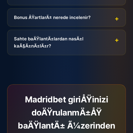
Bonus ÅŸartlarÄ± nerede incelenir?
Sahte baÄŸlantÄ±lardan nasÄ±l
kaÃ§Ä±nÄ±lÄ±r?
Madridbet giriÅŸinizi
doÄŸrulanmÄ±ÅŸ
baÄŸlantÄ± Ã¼zerinden