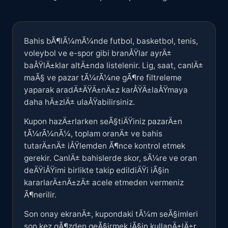
Bahis bÃ¶lÃ¼mÃ¼nde futbol, basketbol, tenis,
voleybol ve e-spor gibi branÅŸlar ayrÄ±
baÅŸlÄ±klar altÄ±nda listelenir. Lig, saat, canlÄ±
maÃ§ ve pazar tÃ¼rÃ¼ne gÃ¶re filtreleme
yaparak aradÄ±ÄŸÄ±nÄ±z karÅŸÄ±laÅŸmaya
daha hÄ±zlÄ± ulaÅŸabilirsiniz.
Kupon hazÄ±rlarken seÃ§tiÄŸiniz pazarÄ±n
tÃ¼rÃ¼nÃ¼, toplam oranÄ± ve bahis
tutarÄ±nÄ± iÅŸlemden Ã¶nce kontrol etmek
gerekir. CanlÄ± bahislerde skor, sÃ¼re ve oran
deÄŸiÅŸimi birlikte takip edildiÄŸi iÃ§in
kararlarÄ±nÄ±zÄ± acele etmeden vermeniz
Ã¶nerilir.
Son onay ekranÄ±, kupondaki tÃ¼m seÃ§imleri
son kez gÃ¶zden geÃ§irmek iÃ§in kullanÄ±lÄ±r.