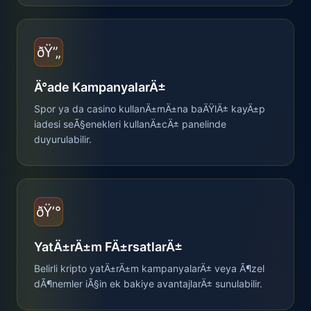
ðŸ”„
Ä°ade KampanyalarÄ±
Spor ya da casino kullanÄ±mÄ±na baÄŸlÄ± kayÄ±p
iadesi seÃ§enekleri kullanÄ±cÄ± panelinde
duyurulabilir.
ðŸ’°
YatÄ±rÄ±m FÄ±rsatlarÄ±
Belirli kripto yatÄ±rÄ±m kampanyalarÄ± veya Ã¶zel
dÃ¶nemler iÃ§in ek bakiye avantajlarÄ± sunulabilir.