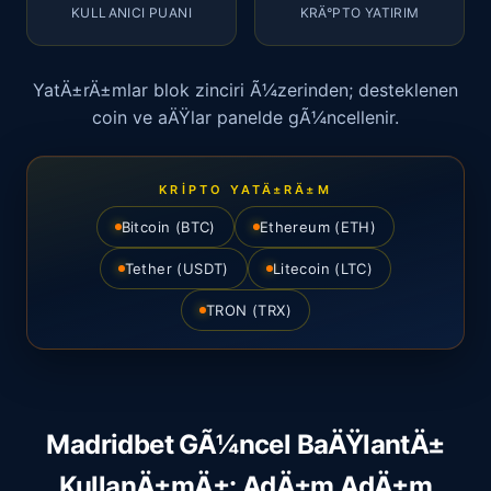
KULLANICI PUANI
KRÄ°PTO YATIRIM
YatÄ±rÄ±mlar blok zinciri Ã¼zerinden; desteklenen
coin ve aÄŸlar panelde gÃ¼ncellenir.
KRIPTO YATÄ±RÄ±M
Bitcoin (BTC)
Ethereum (ETH)
Tether (USDT)
Litecoin (LTC)
TRON (TRX)
Madridbet GÃ¼ncel BaÄŸlantÄ±
KullanÄ±mÄ±: AdÄ±m AdÄ±m