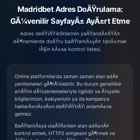
Madridbet Adres DoÄŸrulama:
GÃ¼venilir SayfayÄ± AyÄ±rt Etme
Adres deÄŸiÅŸikliklerinin yaÅŸandÄ±ÄŸÄ±
dÃ¶nemlerde doÄŸru baÄŸlantÄ±yÄ± tanÄ±mak
iÃ§in kÄ±sa kontrol listesi.
Online platformlarda zaman zaman alan adÄ±
yenilemeleri gÃ¶rÃ¼lebilir. Bu durum genellikle
eriÅŸim dÃ¼zenlemeleriyle ilgilidir ve Ã¼yelik
bilgilerinizin, bakiyenizin ya da kampanya
haklarÄ±nÄ±zÄ±n deÄŸiÅŸtiÄŸi anlamÄ±na
gelmez.
BaÄŸlantÄ±ya ulaÅŸÄ±rken alan adÄ±nÄ±
kontrol etmek, HTTPS simgesini gÃ¶rmek ve