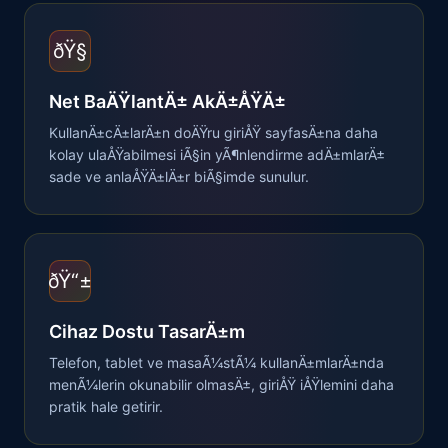
ðŸ§­
Net BaÄŸlantÄ± AkÄ±ÅŸÄ±
KullanÄ±cÄ±larÄ±n doÄŸru giriÅŸ sayfasÄ±na daha
kolay ulaÅŸabilmesi iÃ§in yÃ¶nlendirme adÄ±mlarÄ±
sade ve anlaÅŸÄ±lÄ±r biÃ§imde sunulur.
ðŸ“±
Cihaz Dostu TasarÄ±m
Telefon, tablet ve masaÃ¼stÃ¼ kullanÄ±mlarÄ±nda
menÃ¼lerin okunabilir olmasÄ±, giriÅŸ iÅŸlemini daha
pratik hale getirir.