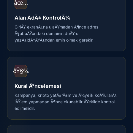
âœ…
Alan AdÄ± KontrolÃ¼
GiriÅŸ ekranÄ±na ulaÅŸmadan Ã¶nce adres
Ã§ubuÄŸundaki domainin doÄŸru
yazÄ±ldÄ±ÄŸÄ±ndan emin olmak gerekir.
ðŸ§¾
Kural Ä°ncelemesi
Kampanya, kripto yatÄ±rÄ±m ve Ã¼yelik koÅŸullarÄ±
iÅŸlem yapmadan Ã¶nce okunabilir ÅŸekilde kontrol
edilmelidir.