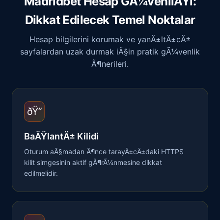
Madridbet Hesap GÃ¼venliÄŸi:
Dikkat Edilecek Temel Noktalar
Hesap bilgilerini korumak ve yanÄ±ltÄ±cÄ±
sayfalardan uzak durmak iÃ§in pratik gÃ¼venlik
Ã¶nerileri.
ðŸ”
BaÄŸlantÄ± Kilidi
Oturum aÃ§madan Ã¶nce tarayÄ±cÄ±daki HTTPS
kilit simgesinin aktif gÃ¶rÃ¼nmesine dikkat
edilmelidir.