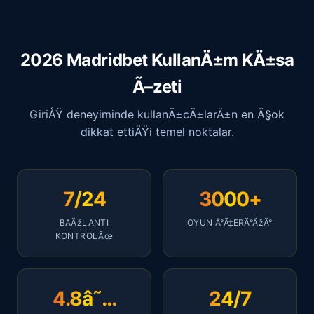
2026 Madridbet KullanÄ±m KÄ±sa
Ã–zeti
GiriÅŸ deneyiminde kullanÄ±cÄ±larÄ±n en Ã§ok
dikkat ettiÄŸi temel noktalar.
7/24
3000+
BAÄžLANTI
OYUN Ä°Ã‡ERÄ°ÄžÄ°
KONTROLÃœ
4.8â˜…
24/7