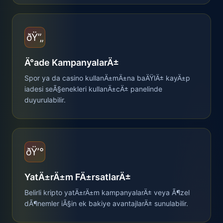
ðŸ”„
Ä°ade KampanyalarÄ±
Spor ya da casino kullanÄ±mÄ±na baÄŸlÄ± kayÄ±p
iadesi seÃ§enekleri kullanÄ±cÄ± panelinde
duyurulabilir.
ðŸ’°
YatÄ±rÄ±m FÄ±rsatlarÄ±
Belirli kripto yatÄ±rÄ±m kampanyalarÄ± veya Ã¶zel
dÃ¶nemler iÃ§in ek bakiye avantajlarÄ± sunulabilir.