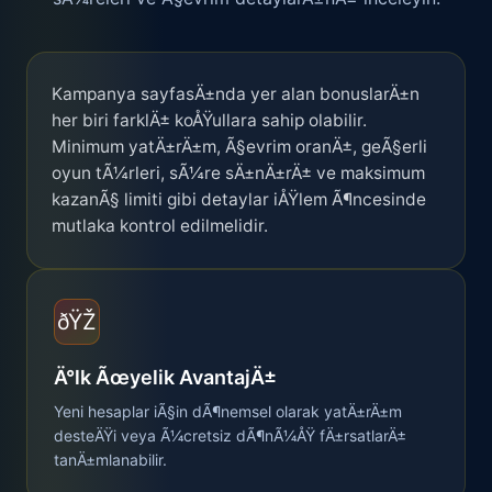
Kampanya sayfasÄ±nda yer alan bonuslarÄ±n
her biri farklÄ± koÅŸullara sahip olabilir.
Minimum yatÄ±rÄ±m, Ã§evrim oranÄ±, geÃ§erli
oyun tÃ¼rleri, sÃ¼re sÄ±nÄ±rÄ± ve maksimum
kazanÃ§ limiti gibi detaylar iÅŸlem Ã¶ncesinde
mutlaka kontrol edilmelidir.
ðŸŽ
Ä°lk Ãœyelik AvantajÄ±
Yeni hesaplar iÃ§in dÃ¶nemsel olarak yatÄ±rÄ±m
desteÄŸi veya Ã¼cretsiz dÃ¶nÃ¼ÅŸ fÄ±rsatlarÄ±
tanÄ±mlanabilir.