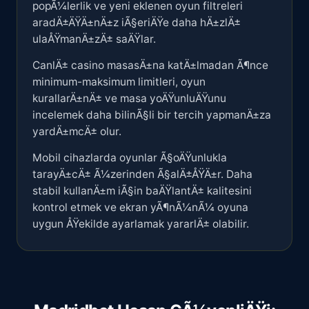
popÃ¼lerlik ve yeni eklenen oyun filtreleri
aradÄ±ÄŸÄ±nÄ±z iÃ§eriÄŸe daha hÄ±zlÄ±
ulaÅŸmanÄ±zÄ± saÄŸlar.
CanlÄ± casino masasÄ±na katÄ±lmadan Ã¶nce
minimum-maksimum limitleri, oyun
kurallarÄ±nÄ± ve masa yoÄŸunluÄŸunu
incelemek daha bilinÃ§li bir tercih yapmanÄ±za
yardÄ±mcÄ± olur.
Mobil cihazlarda oyunlar Ã§oÄŸunlukla
tarayÄ±cÄ± Ã¼zerinden Ã§alÄ±ÅŸÄ±r. Daha
stabil kullanÄ±m iÃ§in baÄŸlantÄ± kalitesini
kontrol etmek ve ekran yÃ¶nÃ¼nÃ¼ oyuna
uygun ÅŸekilde ayarlamak yararlÄ± olabilir.