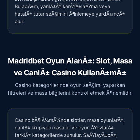
Bu adÄ±m, yanlÄ±ÅŸ karÅŸÄ±laÅŸma veya
hatalÄ± tutar seÃ§imini Ã¶nlemeye yardÄ±mcÄ±
olur.
Madridbet Oyun AlanÄ±: Slot, Masa
ve CanlÄ± Casino KullanÄ±mÄ±
Casino kategorilerinde oyun seÃ§imi yaparken
filtreleri ve masa bilgilerini kontrol etmek Ã¶nemlidir.
Casino bÃ¶lÃ¼mÃ¼nde slotlar, masa oyunlarÄ±,
canlÄ± krupiyeli masalar ve oyun ÅŸovlarÄ±
farklÄ± kategorilerde sunulur. SaÄŸlayÄ±cÄ±,