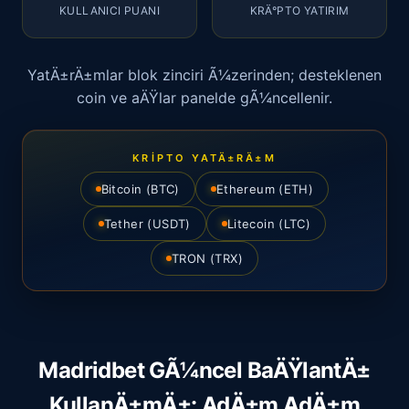
KULLANICI PUANI
KRÄ°PTO YATIRIM
YatÄ±rÄ±mlar blok zinciri Ã¼zerinden; desteklenen
coin ve aÄŸlar panelde gÃ¼ncellenir.
KRIPTO YATÄ±RÄ±M
Bitcoin (BTC)
Ethereum (ETH)
Tether (USDT)
Litecoin (LTC)
TRON (TRX)
Madridbet GÃ¼ncel BaÄŸlantÄ±
KullanÄ±mÄ±: AdÄ±m AdÄ±m