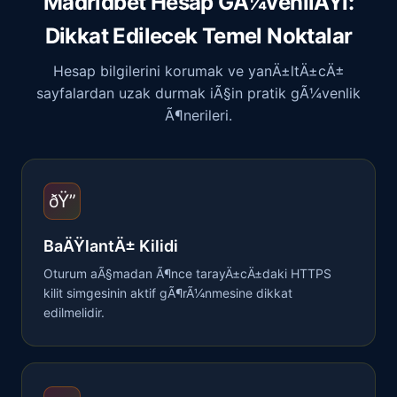
Madridbet Hesap GÃ¼venliÄŸi:
Dikkat Edilecek Temel Noktalar
Hesap bilgilerini korumak ve yanÄ±ltÄ±cÄ±
sayfalardan uzak durmak iÃ§in pratik gÃ¼venlik
Ã¶nerileri.
ðŸ”
BaÄŸlantÄ± Kilidi
Oturum aÃ§madan Ã¶nce tarayÄ±cÄ±daki HTTPS
kilit simgesinin aktif gÃ¶rÃ¼nmesine dikkat
edilmelidir.