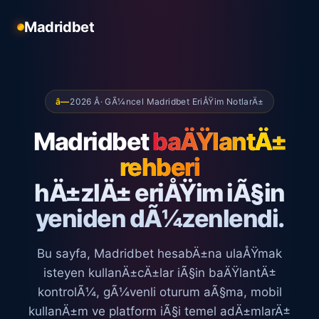
Madridbet
â—
2026 Â· GÃ¼ncel Madridbet EriÅŸim NotlarÄ±
Madridbet
baÄŸlantÄ±
rehberi
hÄ±zlÄ± eriÅŸim iÃ§in
yeniden dÃ¼zenlendi.
Bu sayfa, Madridbet hesabÄ±na ulaÅŸmak
isteyen kullanÄ±cÄ±lar iÃ§in baÄŸlantÄ±
kontrolÃ¼, gÃ¼venli oturum aÃ§ma, mobil
kullanÄ±m ve platform iÃ§i temel adÄ±mlarÄ±