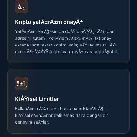
â‚¿
Kripto yatÄ±rÄ±m onayÄ±
YatÄ±rÄ±m ve Ã§ekimde doÄŸru aÄŸÄ±, cÃ¼zdan
adresini, tutarÄ± ve iÅŸlem Ã¶zÃ¼nÃ¼ (tx) onay
ekranÄ±nda tekrar kontrol edin; aÄŸ uyumsuzluÄŸu
geri dÃ¶nÃ¼ÅŸÃ¼ olmayan kayÄ±plara yol aÃ§abilir.
â±ï¸
KiÅŸisel Limitler
KullanÄ±m sÃ¼resi ve harcama miktarÄ± iÃ§in
kiÅŸisel sÄ±nÄ±rlar belirlemek daha dengeli bir
deneyim saÄŸlar.