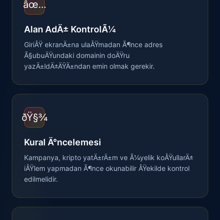
âœ…
Alan AdÄ± KontrolÃ¼
GiriÅŸ ekranÄ±na ulaÅŸmadan Ã¶nce adres
Ã§ubuÄŸundaki domainin doÄŸru
yazÄ±ldÄ±ÄŸÄ±ndan emin olmak gerekir.
ðŸ§¾
Kural Ä°ncelemesi
Kampanya, kripto yatÄ±rÄ±m ve Ã¼yelik koÅŸullarÄ±
iÅŸlem yapmadan Ã¶nce okunabilir ÅŸekilde kontrol
edilmelidir.