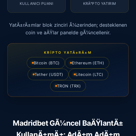
KULLANICI PUANI
KRÄ°PTO YATIRIM
YatÄ±rÄ±mlar blok zinciri Ã¼zerinden; desteklenen
coin ve aÄŸlar panelde gÃ¼ncellenir.
KRIPTO YATÄ±RÄ±M
Bitcoin (BTC)
Ethereum (ETH)
Tether (USDT)
Litecoin (LTC)
TRON (TRX)
Madridbet GÃ¼ncel BaÄŸlantÄ±
KullanÄ±mÄ±: AdÄ±m AdÄ±m