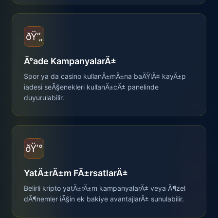
ðŸ”„
Ä°ade KampanyalarÄ±
Spor ya da casino kullanÄ±mÄ±na baÄŸlÄ± kayÄ±p
iadesi seÃ§enekleri kullanÄ±cÄ± panelinde
duyurulabilir.
ðŸ’°
YatÄ±rÄ±m FÄ±rsatlarÄ±
Belirli kripto yatÄ±rÄ±m kampanyalarÄ± veya Ã¶zel
dÃ¶nemler iÃ§in ek bakiye avantajlarÄ± sunulabilir.