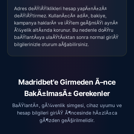
Adres deÄŸiÅŸiklikleri hesap yapÄ±nÄ±zÄ±
deÄŸiÅŸtirmez. KullanÄ±cÄ± adÄ±, bakiye,
kampanya haklarÄ± ve iÅŸlem geÃ§miÅŸi aynÄ±
Ã¼yelik altÄ±nda korunur. Bu nedenle doÄŸru
baÄŸlantÄ±ya ulaÅŸtÄ±ktan sonra normal giriÅŸ
bilgilerinizle oturum aÃ§abilirsiniz.
Madridbet'e Girmeden Ã–nce
BakÄ±lmasÄ± Gerekenler
BaÄŸlantÄ±, gÃ¼venlik simgesi, cihaz uyumu ve
hesap bilgileri giriÅŸ Ã¶ncesinde hÄ±zlÄ±ca
gÃ¶zden geÃ§irilmelidir.