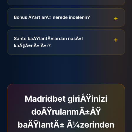
Bonus ÅŸartlarÄ± nerede incelenir?
Sahte baÄŸlantÄ±lardan nasÄ±l
kaÃ§Ä±nÄ±lÄ±r?
Madridbet giriÅŸinizi
doÄŸrulanmÄ±ÅŸ
baÄŸlantÄ± Ã¼zerinden