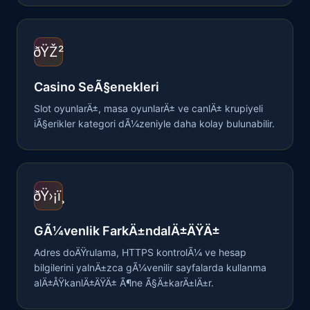
ðŸŽ²
Casino SeÃ§enekleri
Slot oyunlarÄ±, masa oyunlarÄ± ve canlÄ± krupiyeli
iÃ§erikler kategori dÃ¼zeniyle daha kolay bulunabilir.
ðŸ›¡ï¸
GÃ¼venlik FarkÄ±ndalÄ±ÄŸÄ±
Adres doÄŸrulama, HTTPS kontrolÃ¼ ve hesap
bilgilerini yalnÄ±zca gÃ¼venilir sayfalarda kullanma
alÄ±ÅŸkanlÄ±ÄŸÄ± Ã¶ne Ã§Ä±karÄ±lÄ±r.