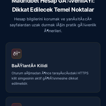
Madridbet Hesap GÃ¼venliÄŸi:
Dikkat Edilecek Temel Noktalar
Hesap bilgilerini korumak ve yanÄ±ltÄ±cÄ±
sayfalardan uzak durmak iÃ§in pratik gÃ¼venlik
Ã¶nerileri.
ðŸ”
BaÄŸlantÄ± Kilidi
Oturum aÃ§madan Ã¶nce tarayÄ±cÄ±daki HTTPS
kilit simgesinin aktif gÃ¶rÃ¼nmesine dikkat
edilmelidir.