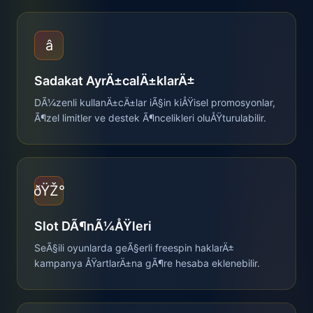
â­
Sadakat AyrÄ±calÄ±klarÄ±
DÃ¼zenli kullanÄ±cÄ±lar iÃ§in kiÅŸisel promosyonlar,
Ã¶zel limitler ve destek Ã¶ncelikleri oluÅŸturulabilir.
ðŸŽ°
Slot DÃ¶nÃ¼ÅŸleri
SeÃ§ili oyunlarda geÃ§erli freespin haklarÄ±
kampanya ÅŸartlarÄ±na gÃ¶re hesaba eklenebilir.