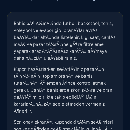
Bahis bÃ¶lÃ¼mÃ¼nde futbol, basketbol, tenis,
voleybol ve e-spor gibi branÅŸlar ayrÄ±
baÅŸlÄ±klar altÄ±nda listelenir. Lig, saat, canlÄ±
maÃ§ ve pazar tÃ¼rÃ¼ne gÃ¶re filtreleme
yaparak aradÄ±ÄŸÄ±nÄ±z karÅŸÄ±laÅŸmaya
daha hÄ±zlÄ± ulaÅŸabilirsiniz.
Kupon hazÄ±rlarken seÃ§tiÄŸiniz pazarÄ±n
tÃ¼rÃ¼nÃ¼, toplam oranÄ± ve bahis
tutarÄ±nÄ± iÅŸlemden Ã¶nce kontrol etmek
gerekir. CanlÄ± bahislerde skor, sÃ¼re ve oran
deÄŸiÅŸimi birlikte takip edildiÄŸi iÃ§in
kararlarÄ±nÄ±zÄ± acele etmeden vermeniz
Ã¶nerilir.
Son onay ekranÄ±, kupondaki tÃ¼m seÃ§imleri
son kez gÃ¶zden geÃ§irmek iÃ§in kullanÄ±lÄ±r.