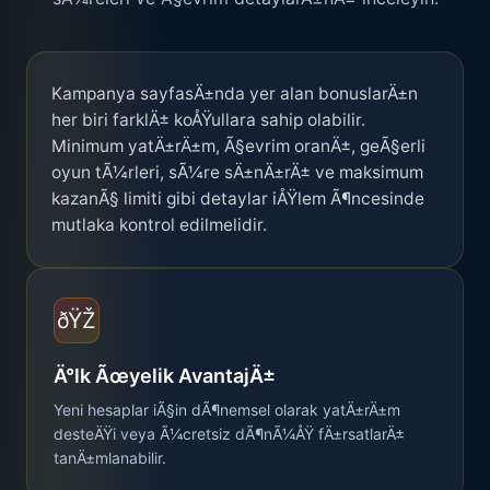
Kampanya sayfasÄ±nda yer alan bonuslarÄ±n
her biri farklÄ± koÅŸullara sahip olabilir.
Minimum yatÄ±rÄ±m, Ã§evrim oranÄ±, geÃ§erli
oyun tÃ¼rleri, sÃ¼re sÄ±nÄ±rÄ± ve maksimum
kazanÃ§ limiti gibi detaylar iÅŸlem Ã¶ncesinde
mutlaka kontrol edilmelidir.
ðŸŽ
Ä°lk Ãœyelik AvantajÄ±
Yeni hesaplar iÃ§in dÃ¶nemsel olarak yatÄ±rÄ±m
desteÄŸi veya Ã¼cretsiz dÃ¶nÃ¼ÅŸ fÄ±rsatlarÄ±
tanÄ±mlanabilir.