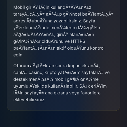
Mobil giriÅŸ iÃ§in kullandÄ±ÄŸÄ±nÄ±z
tarayÄ±cÄ±yÄ± aÃ§Ä±p gÃ¼ncel baÄŸlantÄ±yÄ±
adres Ã§ubuÄŸuna yazabilirsiniz. Sayfa
yÃ¼klendiÄŸinde menÃ¼lerin dÃ¼zgÃ¼n
aÃ§Ä±ldÄ±ÄŸÄ±nÄ±, giriÅŸ alanÄ±nÄ±n
gÃ¶rÃ¼nÃ¼r olduÄŸunu ve HTTPS
baÄŸlantÄ±sÄ±nÄ±n aktif olduÄŸunu kontrol
edin.
Oturum aÃ§tÄ±ktan sonra kupon ekranÄ±,
canlÄ± casino, kripto yatÄ±rÄ±m sayfalarÄ± ve
destek menÃ¼sÃ¼ mobil gÃ¶rÃ¼nÃ¼me
uyumlu ÅŸekilde kullanÄ±labilir. SÄ±k eriÅŸim
iÃ§in sayfayÄ± ana ekrana veya favorilere
ekleyebilirsiniz.