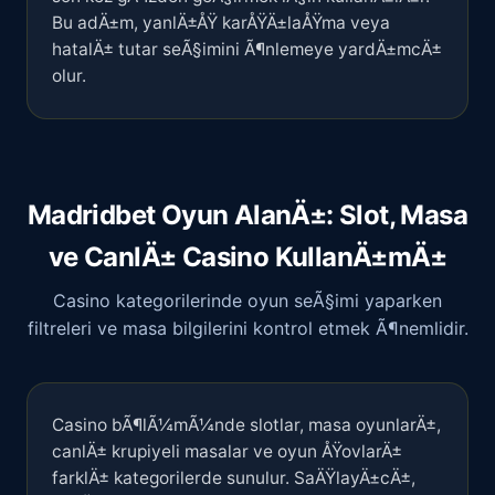
Bu adÄ±m, yanlÄ±ÅŸ karÅŸÄ±laÅŸma veya
hatalÄ± tutar seÃ§imini Ã¶nlemeye yardÄ±mcÄ±
olur.
Madridbet Oyun AlanÄ±: Slot, Masa
ve CanlÄ± Casino KullanÄ±mÄ±
Casino kategorilerinde oyun seÃ§imi yaparken
filtreleri ve masa bilgilerini kontrol etmek Ã¶nemlidir.
Casino bÃ¶lÃ¼mÃ¼nde slotlar, masa oyunlarÄ±,
canlÄ± krupiyeli masalar ve oyun ÅŸovlarÄ±
farklÄ± kategorilerde sunulur. SaÄŸlayÄ±cÄ±,