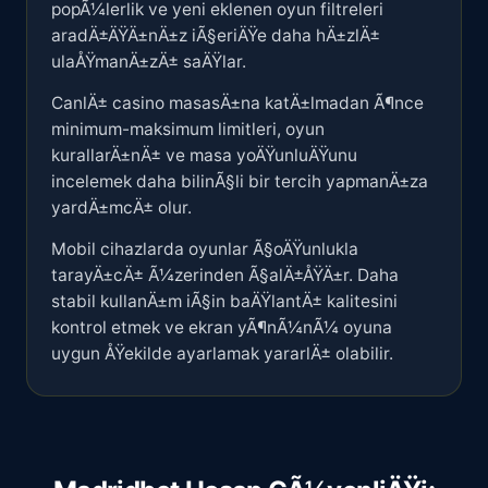
popÃ¼lerlik ve yeni eklenen oyun filtreleri
aradÄ±ÄŸÄ±nÄ±z iÃ§eriÄŸe daha hÄ±zlÄ±
ulaÅŸmanÄ±zÄ± saÄŸlar.
CanlÄ± casino masasÄ±na katÄ±lmadan Ã¶nce
minimum-maksimum limitleri, oyun
kurallarÄ±nÄ± ve masa yoÄŸunluÄŸunu
incelemek daha bilinÃ§li bir tercih yapmanÄ±za
yardÄ±mcÄ± olur.
Mobil cihazlarda oyunlar Ã§oÄŸunlukla
tarayÄ±cÄ± Ã¼zerinden Ã§alÄ±ÅŸÄ±r. Daha
stabil kullanÄ±m iÃ§in baÄŸlantÄ± kalitesini
kontrol etmek ve ekran yÃ¶nÃ¼nÃ¼ oyuna
uygun ÅŸekilde ayarlamak yararlÄ± olabilir.