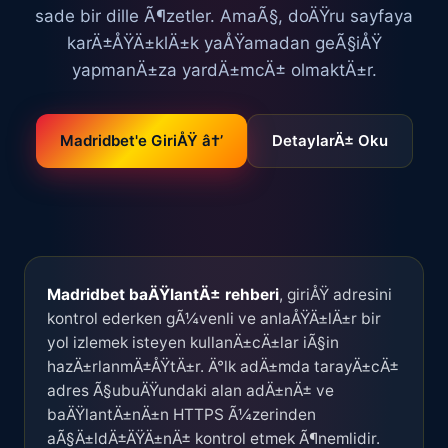
sade bir dille Ã¶zetler. AmaÃ§, doÄŸru sayfaya
karÄ±ÅŸÄ±klÄ±k yaÅŸamadan geÃ§iÅŸ
yapmanÄ±za yardÄ±mcÄ± olmaktÄ±r.
Madridbet'e GiriÅŸ â†’
DetaylarÄ± Oku
Madridbet baÄŸlantÄ± rehberi
, giriÅŸ adresini
kontrol ederken gÃ¼venli ve anlaÅŸÄ±lÄ±r bir
yol izlemek isteyen kullanÄ±cÄ±lar iÃ§in
hazÄ±rlanmÄ±ÅŸtÄ±r. Ä°lk adÄ±mda tarayÄ±cÄ±
adres Ã§ubuÄŸundaki alan adÄ±nÄ± ve
baÄŸlantÄ±nÄ±n HTTPS Ã¼zerinden
aÃ§Ä±ldÄ±ÄŸÄ±nÄ± kontrol etmek Ã¶nemlidir.