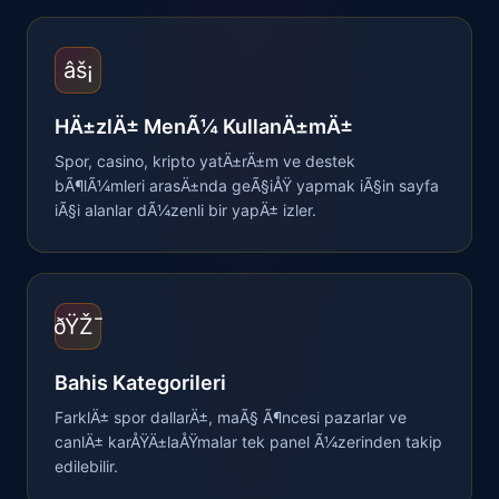
âš¡
HÄ±zlÄ± MenÃ¼ KullanÄ±mÄ±
Spor, casino, kripto yatÄ±rÄ±m ve destek
bÃ¶lÃ¼mleri arasÄ±nda geÃ§iÅŸ yapmak iÃ§in sayfa
iÃ§i alanlar dÃ¼zenli bir yapÄ± izler.
ðŸŽ¯
Bahis Kategorileri
FarklÄ± spor dallarÄ±, maÃ§ Ã¶ncesi pazarlar ve
canlÄ± karÅŸÄ±laÅŸmalar tek panel Ã¼zerinden takip
edilebilir.