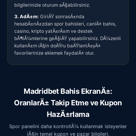
bilgilerinizle oturum aÃ§abilirsiniz.
3. AdÄ±m:
GiriÅŸ sonrasÄ±nda
hesabÄ±nÄ±zdan spor bahisleri, canlÄ± bahis,
casino, kripto yatÄ±rÄ±m ve destek
bÃ¶lÃ¼mlerine geÃ§iÅŸ yapabilirsiniz. DÃ¼zenli
kullanÄ±m iÃ§in doÄŸru baÄŸlantÄ±yÄ±
favorilerinize eklemek faydalÄ± olur.
Madridbet Bahis EkranÄ±:
OranlarÄ± Takip Etme ve Kupon
HazÄ±rlama
Spor panelini daha kontrollÃ¼ kullanmak isteyenler
iÃ§in temel kupon ve pazar bilgileri.