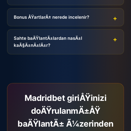
Bonus ÅŸartlarÄ± nerede incelenir?
Sahte baÄŸlantÄ±lardan nasÄ±l
kaÃ§Ä±nÄ±lÄ±r?
Madridbet giriÅŸinizi
doÄŸrulanmÄ±ÅŸ
baÄŸlantÄ± Ã¼zerinden