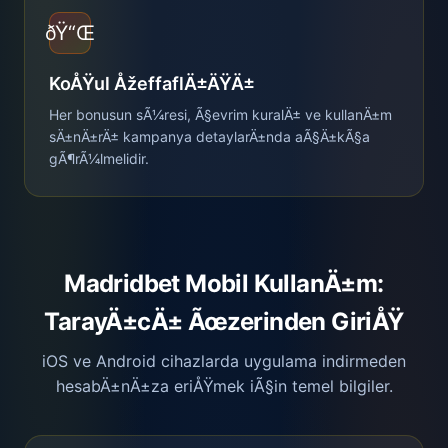
ðŸ“Œ
KoÅŸul ÅžeffaflÄ±ÄŸÄ±
Her bonusun sÃ¼resi, Ã§evrim kuralÄ± ve kullanÄ±m
sÄ±nÄ±rÄ± kampanya detaylarÄ±nda aÃ§Ä±kÃ§a
gÃ¶rÃ¼lmelidir.
Madridbet Mobil KullanÄ±m:
TarayÄ±cÄ± Ãœzerinden GiriÅŸ
iOS ve Android cihazlarda uygulama indirmeden
hesabÄ±nÄ±za eriÅŸmek iÃ§in temel bilgiler.