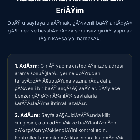
EriÅŸim
DoÄŸru sayfaya ulaÅŸmak, gÃ¼venli baÄŸlantÄ±yÄ±
gÃ¶rmek ve hesabÄ±nÄ±za sorunsuz giriÅŸ yapmak
iÃ§in kÄ±sa yol haritasÄ±.
1. AdÄ±m:
GiriÅŸ yapmak istediÄŸinizde adresi
arama sonuÃ§larÄ± yerine doÄŸrudan
tarayÄ±cÄ± Ã§ubuÄŸuna yazmanÄ±z daha
gÃ¼venli bir baÅŸlangÄ±Ã§ saÄŸlar. BÃ¶ylece
benzer gÃ¶rÃ¼nÃ¼mlÃ¼ sayfalarla
karÅŸÄ±laÅŸma ihtimali azalÄ±r.
2. AdÄ±m:
Sayfa aÃ§Ä±ldÄ±ÄŸÄ±nda kilit
simgesini, alan adÄ±nÄ± ve baÄŸlantÄ±nÄ±n
dÃ¼zgÃ¼n yÃ¼klendiÄŸini kontrol edin.
Kontroller tamamlandÄ±ktan sonra kullanÄ±cÄ±