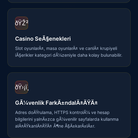
ðŸŽ²
Casino SeÃ§enekleri
Slot oyunlarÄ±, masa oyunlarÄ± ve canlÄ± krupiyeli
iÃ§erikler kategori dÃ¼zeniyle daha kolay bulunabilir.
ðŸ›¡ï¸
GÃ¼venlik FarkÄ±ndalÄ±ÄŸÄ±
Adres doÄŸrulama, HTTPS kontrolÃ¼ ve hesap
bilgilerini yalnÄ±zca gÃ¼venilir sayfalarda kullanma
alÄ±ÅŸkanlÄ±ÄŸÄ± Ã¶ne Ã§Ä±karÄ±lÄ±r.