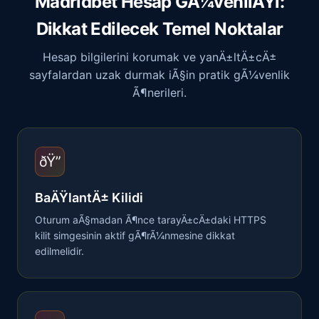
Madridbet Hesap GÃ¼venliÄŸi:
Dikkat Edilecek Temel Noktalar
Hesap bilgilerini korumak ve yanÄ±ltÄ±cÄ±
sayfalardan uzak durmak iÃ§in pratik gÃ¼venlik
Ã¶nerileri.
ðŸ”
BaÄŸlantÄ± Kilidi
Oturum aÃ§madan Ã¶nce tarayÄ±cÄ±daki HTTPS
kilit simgesinin aktif gÃ¶rÃ¼nmesine dikkat
edilmelidir.