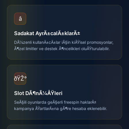
â­
Sadakat AyrÄ±calÄ±klarÄ±
DÃ¼zenli kullanÄ±cÄ±lar iÃ§in kiÅŸisel promosyonlar,
Ã¶zel limitler ve destek Ã¶ncelikleri oluÅŸturulabilir.
ðŸŽ°
Slot DÃ¶nÃ¼ÅŸleri
SeÃ§ili oyunlarda geÃ§erli freespin haklarÄ±
kampanya ÅŸartlarÄ±na gÃ¶re hesaba eklenebilir.