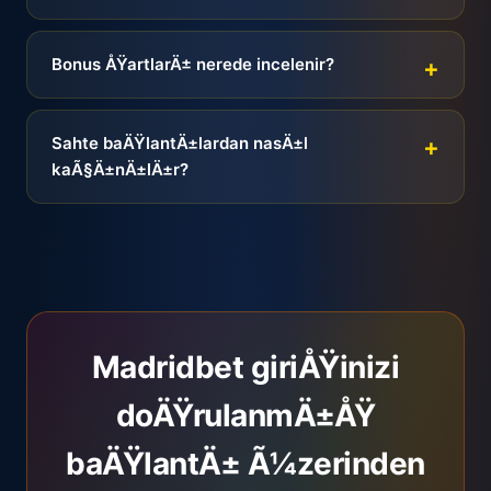
Bonus ÅŸartlarÄ± nerede incelenir?
Sahte baÄŸlantÄ±lardan nasÄ±l
kaÃ§Ä±nÄ±lÄ±r?
Madridbet giriÅŸinizi
doÄŸrulanmÄ±ÅŸ
baÄŸlantÄ± Ã¼zerinden