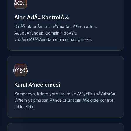
âœ…
Alan AdÄ± KontrolÃ¼
GiriÅŸ ekranÄ±na ulaÅŸmadan Ã¶nce adres
Ã§ubuÄŸundaki domainin doÄŸru
yazÄ±ldÄ±ÄŸÄ±ndan emin olmak gerekir.
ðŸ§¾
Kural Ä°ncelemesi
Kampanya, kripto yatÄ±rÄ±m ve Ã¼yelik koÅŸullarÄ±
iÅŸlem yapmadan Ã¶nce okunabilir ÅŸekilde kontrol
edilmelidir.