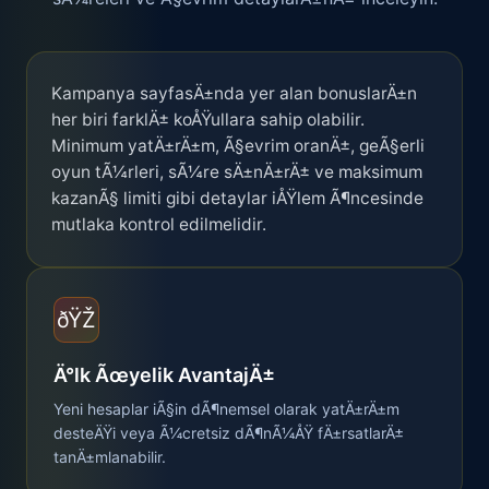
Kampanya sayfasÄ±nda yer alan bonuslarÄ±n
her biri farklÄ± koÅŸullara sahip olabilir.
Minimum yatÄ±rÄ±m, Ã§evrim oranÄ±, geÃ§erli
oyun tÃ¼rleri, sÃ¼re sÄ±nÄ±rÄ± ve maksimum
kazanÃ§ limiti gibi detaylar iÅŸlem Ã¶ncesinde
mutlaka kontrol edilmelidir.
ðŸŽ
Ä°lk Ãœyelik AvantajÄ±
Yeni hesaplar iÃ§in dÃ¶nemsel olarak yatÄ±rÄ±m
desteÄŸi veya Ã¼cretsiz dÃ¶nÃ¼ÅŸ fÄ±rsatlarÄ±
tanÄ±mlanabilir.