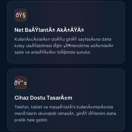
ðŸ§­
Net BaÄŸlantÄ± AkÄ±ÅŸÄ±
KullanÄ±cÄ±larÄ±n doÄŸru giriÅŸ sayfasÄ±na daha
kolay ulaÅŸabilmesi iÃ§in yÃ¶nlendirme adÄ±mlarÄ±
sade ve anlaÅŸÄ±lÄ±r biÃ§imde sunulur.
ðŸ“±
Cihaz Dostu TasarÄ±m
Telefon, tablet ve masaÃ¼stÃ¼ kullanÄ±mlarÄ±nda
menÃ¼lerin okunabilir olmasÄ±, giriÅŸ iÅŸlemini daha
pratik hale getirir.