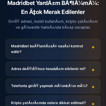
Madridbet YardÄ±m BÃ¶lÃ¼mÃ¼:
En Ã‡ok Merak Edilenler
GiriÅŸ adresi, mobil kullanÄ±m, kripto yatÄ±rÄ±m
ve gÃ¼venlik hakkÄ±nda kÄ±sa cevaplar.
Madridbet baÄŸlantÄ±sÄ± nasÄ±l kontrol
edilir?
Adres deÄŸiÅŸince hesabÄ±m etkilenir mi?
Telefonla giriÅŸ yapmak mÃ¼mkÃ¼n mÃ¼?
Kripto yatÄ±rÄ±mda nelere dikkat edilmeli?