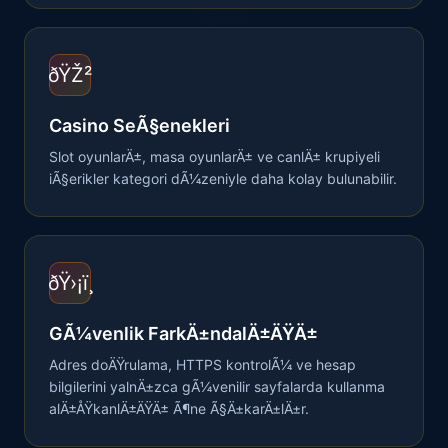
ðŸŽ²
Casino SeÃ§enekleri
Slot oyunlarÄ±, masa oyunlarÄ± ve canlÄ± krupiyeli
iÃ§erikler kategori dÃ¼zeniyle daha kolay bulunabilir.
ðŸ›¡ï¸
GÃ¼venlik FarkÄ±ndalÄ±ÄŸÄ±
Adres doÄŸrulama, HTTPS kontrolÃ¼ ve hesap
bilgilerini yalnÄ±zca gÃ¼venilir sayfalarda kullanma
alÄ±ÅŸkanlÄ±ÄŸÄ± Ã¶ne Ã§Ä±karÄ±lÄ±r.