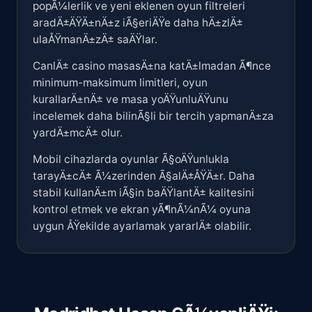
popÃ¼lerlik ve yeni eklenen oyun filtreleri
aradÄ±ÄŸÄ±nÄ±z iÃ§eriÄŸe daha hÄ±zlÄ±
ulaÅŸmanÄ±zÄ± saÄŸlar.
CanlÄ± casino masasÄ±na katÄ±lmadan Ã¶nce
minimum-maksimum limitleri, oyun
kurallarÄ±nÄ± ve masa yoÄŸunluÄŸunu
incelemek daha bilinÃ§li bir tercih yapmanÄ±za
yardÄ±mcÄ± olur.
Mobil cihazlarda oyunlar Ã§oÄŸunlukla
tarayÄ±cÄ± Ã¼zerinden Ã§alÄ±ÅŸÄ±r. Daha
stabil kullanÄ±m iÃ§in baÄŸlantÄ± kalitesini
kontrol etmek ve ekran yÃ¶nÃ¼nÃ¼ oyuna
uygun ÅŸekilde ayarlamak yararlÄ± olabilir.