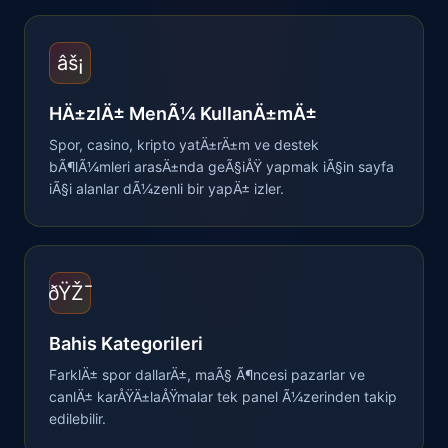
âš¡
HÄ±zlÄ± MenÃ¼ KullanÄ±mÄ±
Spor, casino, kripto yatÄ±rÄ±m ve destek
bÃ¶lÃ¼mleri arasÄ±nda geÃ§iÅŸ yapmak iÃ§in sayfa
iÃ§i alanlar dÃ¼zenli bir yapÄ± izler.
ðŸŽ¯
Bahis Kategorileri
FarklÄ± spor dallarÄ±, maÃ§ Ã¶ncesi pazarlar ve
canlÄ± karÅŸÄ±laÅŸmalar tek panel Ã¼zerinden takip
edilebilir.