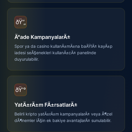
ðŸ”„
Ä°ade KampanyalarÄ±
Spor ya da casino kullanÄ±mÄ±na baÄŸlÄ± kayÄ±p
iadesi seÃ§enekleri kullanÄ±cÄ± panelinde
duyurulabilir.
ðŸ’°
YatÄ±rÄ±m FÄ±rsatlarÄ±
Belirli kripto yatÄ±rÄ±m kampanyalarÄ± veya Ã¶zel
dÃ¶nemler iÃ§in ek bakiye avantajlarÄ± sunulabilir.