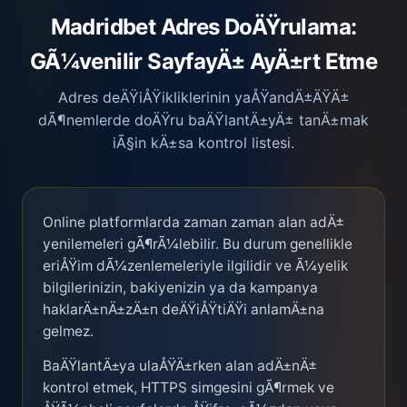
Madridbet Adres DoÄŸrulama:
GÃ¼venilir SayfayÄ± AyÄ±rt Etme
Adres deÄŸiÅŸikliklerinin yaÅŸandÄ±ÄŸÄ±
dÃ¶nemlerde doÄŸru baÄŸlantÄ±yÄ± tanÄ±mak
iÃ§in kÄ±sa kontrol listesi.
Online platformlarda zaman zaman alan adÄ±
yenilemeleri gÃ¶rÃ¼lebilir. Bu durum genellikle
eriÅŸim dÃ¼zenlemeleriyle ilgilidir ve Ã¼yelik
bilgilerinizin, bakiyenizin ya da kampanya
haklarÄ±nÄ±zÄ±n deÄŸiÅŸtiÄŸi anlamÄ±na
gelmez.
BaÄŸlantÄ±ya ulaÅŸÄ±rken alan adÄ±nÄ±
kontrol etmek, HTTPS simgesini gÃ¶rmek ve