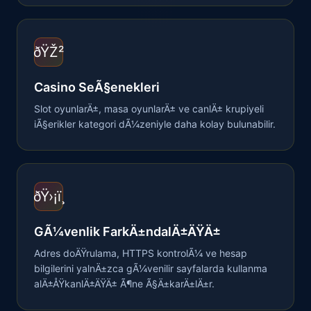
ðŸŽ²
Casino SeÃ§enekleri
Slot oyunlarÄ±, masa oyunlarÄ± ve canlÄ± krupiyeli
iÃ§erikler kategori dÃ¼zeniyle daha kolay bulunabilir.
ðŸ›¡ï¸
GÃ¼venlik FarkÄ±ndalÄ±ÄŸÄ±
Adres doÄŸrulama, HTTPS kontrolÃ¼ ve hesap
bilgilerini yalnÄ±zca gÃ¼venilir sayfalarda kullanma
alÄ±ÅŸkanlÄ±ÄŸÄ± Ã¶ne Ã§Ä±karÄ±lÄ±r.