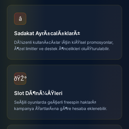
â­
Sadakat AyrÄ±calÄ±klarÄ±
DÃ¼zenli kullanÄ±cÄ±lar iÃ§in kiÅŸisel promosyonlar,
Ã¶zel limitler ve destek Ã¶ncelikleri oluÅŸturulabilir.
ðŸŽ°
Slot DÃ¶nÃ¼ÅŸleri
SeÃ§ili oyunlarda geÃ§erli freespin haklarÄ±
kampanya ÅŸartlarÄ±na gÃ¶re hesaba eklenebilir.