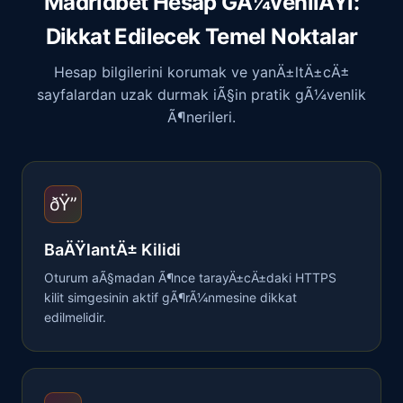
Madridbet Hesap GÃ¼venliÄŸi:
Dikkat Edilecek Temel Noktalar
Hesap bilgilerini korumak ve yanÄ±ltÄ±cÄ±
sayfalardan uzak durmak iÃ§in pratik gÃ¼venlik
Ã¶nerileri.
ðŸ”
BaÄŸlantÄ± Kilidi
Oturum aÃ§madan Ã¶nce tarayÄ±cÄ±daki HTTPS
kilit simgesinin aktif gÃ¶rÃ¼nmesine dikkat
edilmelidir.