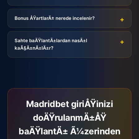
Bonus ÅŸartlarÄ± nerede incelenir?
Sahte baÄŸlantÄ±lardan nasÄ±l
kaÃ§Ä±nÄ±lÄ±r?
Madridbet giriÅŸinizi
doÄŸrulanmÄ±ÅŸ
baÄŸlantÄ± Ã¼zerinden