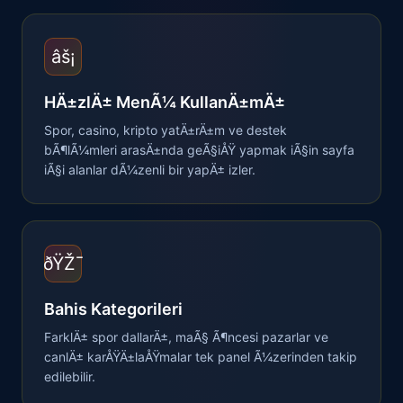
âš¡
HÄ±zlÄ± MenÃ¼ KullanÄ±mÄ±
Spor, casino, kripto yatÄ±rÄ±m ve destek
bÃ¶lÃ¼mleri arasÄ±nda geÃ§iÅŸ yapmak iÃ§in sayfa
iÃ§i alanlar dÃ¼zenli bir yapÄ± izler.
ðŸŽ¯
Bahis Kategorileri
FarklÄ± spor dallarÄ±, maÃ§ Ã¶ncesi pazarlar ve
canlÄ± karÅŸÄ±laÅŸmalar tek panel Ã¼zerinden takip
edilebilir.