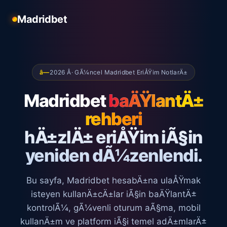
Madridbet
â—
2026 Â· GÃ¼ncel Madridbet EriÅŸim NotlarÄ±
Madridbet
baÄŸlantÄ±
rehberi
hÄ±zlÄ± eriÅŸim iÃ§in
yeniden dÃ¼zenlendi.
Bu sayfa, Madridbet hesabÄ±na ulaÅŸmak
isteyen kullanÄ±cÄ±lar iÃ§in baÄŸlantÄ±
kontrolÃ¼, gÃ¼venli oturum aÃ§ma, mobil
kullanÄ±m ve platform iÃ§i temel adÄ±mlarÄ±