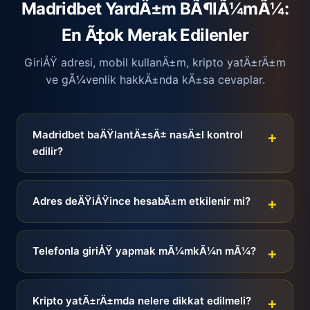
Madridbet YardÄ±m BÃ¶lÃ¼mÃ¼:
En Ã‡ok Merak Edilenler
GiriÅŸ adresi, mobil kullanÄ±m, kripto yatÄ±rÄ±m
ve gÃ¼venlik hakkÄ±nda kÄ±sa cevaplar.
Madridbet baÄŸlantÄ±sÄ± nasÄ±l kontrol
edilir?
Adres deÄŸiÅŸince hesabÄ±m etkilenir mi?
Telefonla giriÅŸ yapmak mÃ¼mkÃ¼n mÃ¼?
Kripto yatÄ±rÄ±mda nelere dikkat edilmeli?