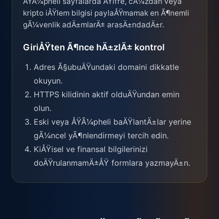
ÅŸÃ¼pheli sayfalarda ÅŸifre, cÃ¼zdan veya
kripto iÅŸlem bilgisi paylaÅŸmamak en Ã¶nemli
gÃ¼venlik adÄ±mlarÄ± arasÄ±ndadÄ±r.
GiriÅŸten Ã¶nce hÄ±zlÄ± kontrol
Adres Ã§ubuÄŸundaki domaini dikkatle
okuyun.
HTTPS kilidinin aktif olduÄŸundan emin
olun.
Eski veya ÅŸÃ¼pheli baÄŸlantÄ±lar yerine
gÃ¼ncel yÃ¶nlendirmeyi tercih edin.
KiÅŸisel ve finansal bilgilerinizi
doÄŸrulanmamÄ±ÅŸ formlara yazmayÄ±n.