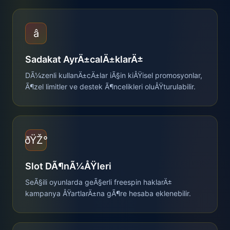
â­
Sadakat AyrÄ±calÄ±klarÄ±
DÃ¼zenli kullanÄ±cÄ±lar iÃ§in kiÅŸisel promosyonlar,
Ã¶zel limitler ve destek Ã¶ncelikleri oluÅŸturulabilir.
ðŸŽ°
Slot DÃ¶nÃ¼ÅŸleri
SeÃ§ili oyunlarda geÃ§erli freespin haklarÄ±
kampanya ÅŸartlarÄ±na gÃ¶re hesaba eklenebilir.