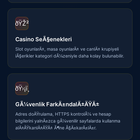
ðŸŽ²
Casino SeÃ§enekleri
Slot oyunlarÄ±, masa oyunlarÄ± ve canlÄ± krupiyeli
iÃ§erikler kategori dÃ¼zeniyle daha kolay bulunabilir.
ðŸ›¡ï¸
GÃ¼venlik FarkÄ±ndalÄ±ÄŸÄ±
Adres doÄŸrulama, HTTPS kontrolÃ¼ ve hesap
bilgilerini yalnÄ±zca gÃ¼venilir sayfalarda kullanma
alÄ±ÅŸkanlÄ±ÄŸÄ± Ã¶ne Ã§Ä±karÄ±lÄ±r.