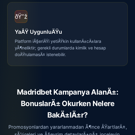
ðŸ”ž
YaÅŸ UygunluÄŸu
Platform iÃ§eriÄŸi yetiÅŸkin kullanÄ±cÄ±lara
yÃ¶neliktir; gerekli durumlarda kimlik ve hesap
doÄŸrulamasÄ± istenebilir.
Madridbet Kampanya AlanÄ±:
BonuslarÄ± Okurken Nelere
BakÄ±lÄ±r?
Promosyonlardan yararlanmadan Ã¶nce ÅŸartlarÄ±,
sÃ¼releri ve Ã§evrim detaylarÄ±nÄ± inceleyin.