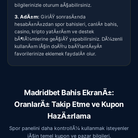
bilgilerinizle oturum aÃ§abilirsiniz.
3. AdÄ±m:
GiriÅŸ sonrasÄ±nda
hesabÄ±nÄ±zdan spor bahisleri, canlÄ± bahis,
casino, kripto yatÄ±rÄ±m ve destek
bÃ¶lÃ¼mlerine geÃ§iÅŸ yapabilirsiniz. DÃ¼zenli
kullanÄ±m iÃ§in doÄŸru baÄŸlantÄ±yÄ±
favorilerinize eklemek faydalÄ± olur.
Madridbet Bahis EkranÄ±:
OranlarÄ± Takip Etme ve Kupon
HazÄ±rlama
Spor panelini daha kontrollÃ¼ kullanmak isteyenler
iÃ§in temel kupon ve pazar bilgileri.