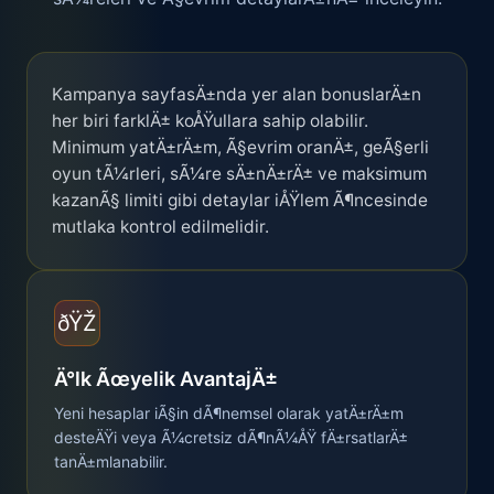
Kampanya sayfasÄ±nda yer alan bonuslarÄ±n
her biri farklÄ± koÅŸullara sahip olabilir.
Minimum yatÄ±rÄ±m, Ã§evrim oranÄ±, geÃ§erli
oyun tÃ¼rleri, sÃ¼re sÄ±nÄ±rÄ± ve maksimum
kazanÃ§ limiti gibi detaylar iÅŸlem Ã¶ncesinde
mutlaka kontrol edilmelidir.
ðŸŽ
Ä°lk Ãœyelik AvantajÄ±
Yeni hesaplar iÃ§in dÃ¶nemsel olarak yatÄ±rÄ±m
desteÄŸi veya Ã¼cretsiz dÃ¶nÃ¼ÅŸ fÄ±rsatlarÄ±
tanÄ±mlanabilir.