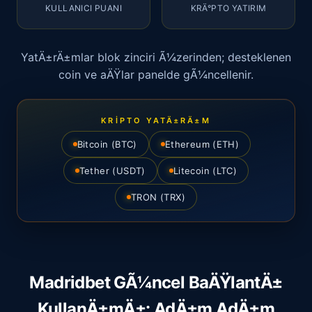
KULLANICI PUANI
KRÄ°PTO YATIRIM
YatÄ±rÄ±mlar blok zinciri Ã¼zerinden; desteklenen
coin ve aÄŸlar panelde gÃ¼ncellenir.
KRIPTO YATÄ±RÄ±M
Bitcoin (BTC)
Ethereum (ETH)
Tether (USDT)
Litecoin (LTC)
TRON (TRX)
Madridbet GÃ¼ncel BaÄŸlantÄ±
KullanÄ±mÄ±: AdÄ±m AdÄ±m