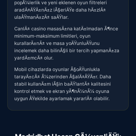
popÃ¼lerlik ve yeni eklenen oyun filtreleri
aradÄ±ÄŸÄ±nÄ±z iÃ§eriÄŸe daha hÄ±zlÄ±
ulaÅŸmanÄ±zÄ± saÄŸlar.
CanlÄ± casino masasÄ±na katÄ±lmadan Ã¶nce
minimum-maksimum limitleri, oyun
kurallarÄ±nÄ± ve masa yoÄŸunluÄŸunu
incelemek daha bilinÃ§li bir tercih yapmanÄ±za
yardÄ±mcÄ± olur.
Mobil cihazlarda oyunlar Ã§oÄŸunlukla
tarayÄ±cÄ± Ã¼zerinden Ã§alÄ±ÅŸÄ±r. Daha
stabil kullanÄ±m iÃ§in baÄŸlantÄ± kalitesini
kontrol etmek ve ekran yÃ¶nÃ¼nÃ¼ oyuna
uygun ÅŸekilde ayarlamak yararlÄ± olabilir.