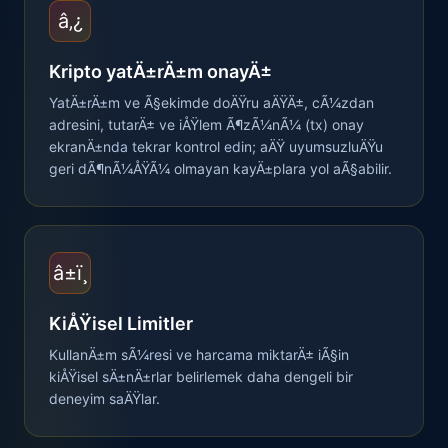
â‚¿
Kripto yatÄ±rÄ±m onayÄ±
YatÄ±rÄ±m ve Ã§ekimde doÄŸru aÄŸÄ±, cÃ¼zdan
adresini, tutarÄ± ve iÅŸlem Ã¶zÃ¼nÃ¼ (tx) onay
ekranÄ±nda tekrar kontrol edin; aÄŸ uyumsuzluÄŸu
geri dÃ¶nÃ¼ÅŸÃ¼ olmayan kayÄ±plara yol aÃ§abilir.
â±ï¸
KiÅŸisel Limitler
KullanÄ±m sÃ¼resi ve harcama miktarÄ± iÃ§in
kiÅŸisel sÄ±nÄ±rlar belirlemek daha dengeli bir
deneyim saÄŸlar.