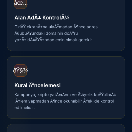
âœ…
Alan AdÄ± KontrolÃ¼
GiriÅŸ ekranÄ±na ulaÅŸmadan Ã¶nce adres
Ã§ubuÄŸundaki domainin doÄŸru
yazÄ±ldÄ±ÄŸÄ±ndan emin olmak gerekir.
ðŸ§¾
Kural Ä°ncelemesi
Kampanya, kripto yatÄ±rÄ±m ve Ã¼yelik koÅŸullarÄ±
iÅŸlem yapmadan Ã¶nce okunabilir ÅŸekilde kontrol
edilmelidir.