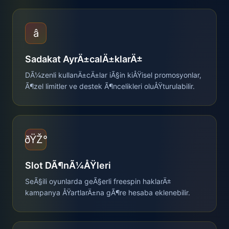
â­
Sadakat AyrÄ±calÄ±klarÄ±
DÃ¼zenli kullanÄ±cÄ±lar iÃ§in kiÅŸisel promosyonlar,
Ã¶zel limitler ve destek Ã¶ncelikleri oluÅŸturulabilir.
ðŸŽ°
Slot DÃ¶nÃ¼ÅŸleri
SeÃ§ili oyunlarda geÃ§erli freespin haklarÄ±
kampanya ÅŸartlarÄ±na gÃ¶re hesaba eklenebilir.