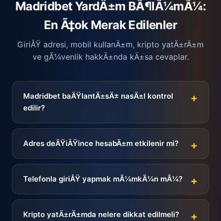
Madridbet YardÄ±m BÃ¶lÃ¼mÃ¼:
En Ã‡ok Merak Edilenler
GiriÅŸ adresi, mobil kullanÄ±m, kripto yatÄ±rÄ±m
ve gÃ¼venlik hakkÄ±nda kÄ±sa cevaplar.
Madridbet baÄŸlantÄ±sÄ± nasÄ±l kontrol
edilir?
Adres deÄŸiÅŸince hesabÄ±m etkilenir mi?
Telefonla giriÅŸ yapmak mÃ¼mkÃ¼n mÃ¼?
Kripto yatÄ±rÄ±mda nelere dikkat edilmeli?