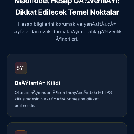
Madridbet Hesap GÃ¼venliÄŸi:
Dikkat Edilecek Temel Noktalar
Hesap bilgilerini korumak ve yanÄ±ltÄ±cÄ±
sayfalardan uzak durmak iÃ§in pratik gÃ¼venlik
Ã¶nerileri.
ðŸ”
BaÄŸlantÄ± Kilidi
Oturum aÃ§madan Ã¶nce tarayÄ±cÄ±daki HTTPS
kilit simgesinin aktif gÃ¶rÃ¼nmesine dikkat
edilmelidir.