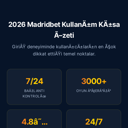
2026 Madridbet KullanÄ±m KÄ±sa
Ã–zeti
GiriÅŸ deneyiminde kullanÄ±cÄ±larÄ±n en Ã§ok
dikkat ettiÄŸi temel noktalar.
7/24
3000+
BAÄžLANTI
OYUN Ä°Ã‡ERÄ°ÄžÄ°
KONTROLÃœ
4.8â˜…
24/7