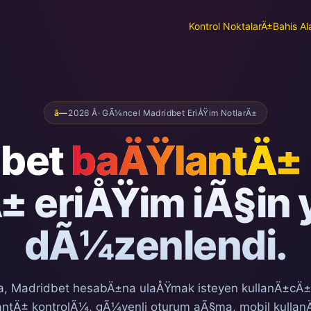
Kontrol NoktalarÄ±
Bahis A
â—
2026 Â· GÃ¼ncel Madridbet EriÅŸim NotlarÄ±
dbet
baÄŸlantÄ± 
± eriÅŸim iÃ§in 
dÃ¼zenlendi.
a, Madridbet hesabÄ±na ulaÅŸmak isteyen kullanÄ±cÄ±l
ntÄ± kontrolÃ¼, gÃ¼venli oturum aÃ§ma, mobil kulla