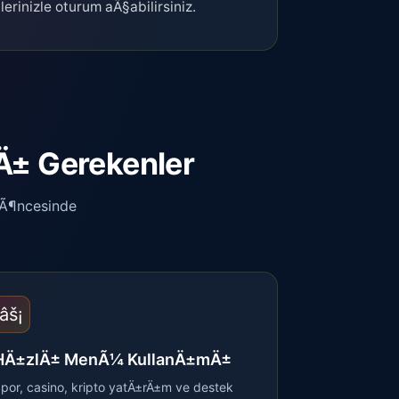
rinizle oturum aÃ§abilirsiniz.
Ä± Gerekenler
 Ã¶ncesinde
âš¡
HÄ±zlÄ± MenÃ¼ KullanÄ±mÄ±
por, casino, kripto yatÄ±rÄ±m ve destek