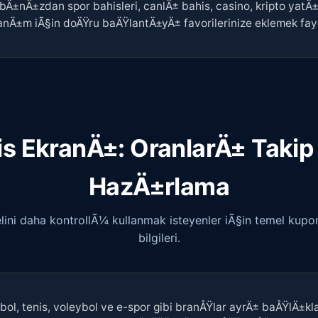
Ä±nÄ±zdan spor bahisleri, canlÄ± bahis, casino, kripto yat
lanÄ±m iÃ§in doÄŸru baÄŸlantÄ±yÄ± favorilerinize eklemek fay
is EkranÄ±: OranlarÄ± Takip
HazÄ±rlama
lini daha kontrollÃ¼ kullanmak isteyenler iÃ§in temel kupo
bilgileri.
, tenis, voleybol ve e-spor gibi branÅŸlar ayrÄ± baÅŸlÄ±klar a