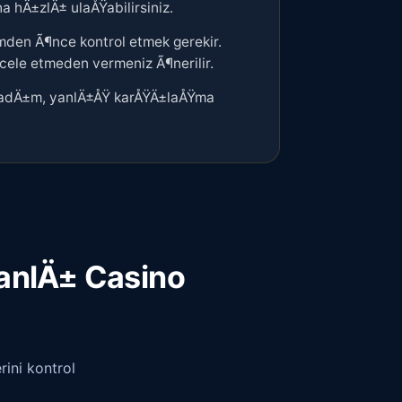
hÄ±zlÄ± ulaÅŸabilirsiniz.
den Ã¶nce kontrol etmek gerekir.
acele etmeden vermeniz Ã¶nerilir.
u adÄ±m, yanlÄ±ÅŸ karÅŸÄ±laÅŸma
anlÄ± Casino
rini kontrol