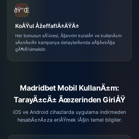
ðŸ“Œ
KoÅŸul ÅžeffaflÄ±ÄŸÄ±
Her bonusun sÃ¼resi, Ã§evrim kuralÄ± ve kullanÄ±m
sÄ±nÄ±rÄ± kampanya detaylarÄ±nda aÃ§Ä±kÃ§a
gÃ¶rÃ¼lmelidir.
Madridbet Mobil KullanÄ±m:
TarayÄ±cÄ± Ãœzerinden GiriÅŸ
iOS ve Android cihazlarda uygulama indirmeden
hesabÄ±nÄ±za eriÅŸmek iÃ§in temel bilgiler.