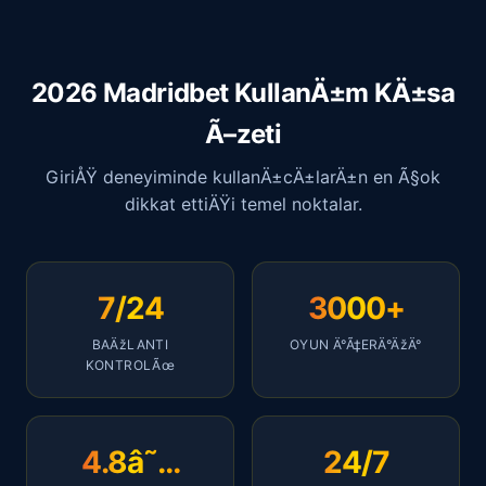
2026 Madridbet KullanÄ±m KÄ±sa
Ã–zeti
GiriÅŸ deneyiminde kullanÄ±cÄ±larÄ±n en Ã§ok
dikkat ettiÄŸi temel noktalar.
7/24
3000+
BAÄžLANTI
OYUN Ä°Ã‡ERÄ°ÄžÄ°
KONTROLÃœ
4.8â˜…
24/7