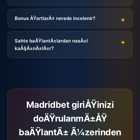
Bonus ÅŸartlarÄ± nerede incelenir?
Sahte baÄŸlantÄ±lardan nasÄ±l
kaÃ§Ä±nÄ±lÄ±r?
Madridbet giriÅŸinizi
doÄŸrulanmÄ±ÅŸ
baÄŸlantÄ± Ã¼zerinden