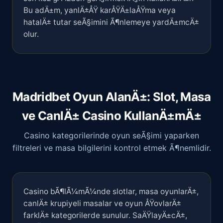
Bu adÄ±m, yanlÄ±ÅŸ karÅŸÄ±laÅŸma veya
hatalÄ± tutar seÃ§imini Ã¶nlemeye yardÄ±mcÄ±
olur.
Madridbet Oyun AlanÄ±: Slot, Masa
ve CanlÄ± Casino KullanÄ±mÄ±
Casino kategorilerinde oyun seÃ§imi yaparken
filtreleri ve masa bilgilerini kontrol etmek Ã¶nemlidir.
Casino bÃ¶lÃ¼mÃ¼nde slotlar, masa oyunlarÄ±,
canlÄ± krupiyeli masalar ve oyun ÅŸovlarÄ±
farklÄ± kategorilerde sunulur. SaÄŸlayÄ±cÄ±,