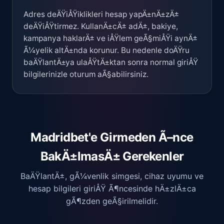
Adres deÄŸiÅŸiklikleri hesap yapÄ±nÄ±zÄ±
deÄŸiÅŸtirmez. KullanÄ±cÄ± adÄ±, bakiye,
kampanya haklarÄ± ve iÅŸlem geÃ§miÅŸi aynÄ±
Ã¼yelik altÄ±nda korunur. Bu nedenle doÄŸru
baÄŸlantÄ±ya ulaÅŸtÄ±ktan sonra normal giriÅŸ
bilgilerinizle oturum aÃ§abilirsiniz.
Madridbet'e Girmeden Ã–nce
BakÄ±lmasÄ± Gerekenler
BaÄŸlantÄ±, gÃ¼venlik simgesi, cihaz uyumu ve
hesap bilgileri giriÅŸ Ã¶ncesinde hÄ±zlÄ±ca
gÃ¶zden geÃ§irilmelidir.