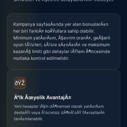
Kampanya sayfasÄ±nda yer alan bonuslarÄ±n
her biri farklÄ± koÅŸullara sahip olabilir.
Minimum yatÄ±rÄ±m, Ã§evrim oranÄ±, geÃ§erli
oyun tÃ¼rleri, sÃ¼re sÄ±nÄ±rÄ± ve maksimum
kazanÃ§ limiti gibi detaylar iÅŸlem Ã¶ncesinde
mutlaka kontrol edilmelidir.
ðŸŽ
Ä°lk Ãœyelik AvantajÄ±
Yeni hesaplar iÃ§in dÃ¶nemsel olarak yatÄ±rÄ±m
desteÄŸi veya Ã¼cretsiz dÃ¶nÃ¼ÅŸ fÄ±rsatlarÄ±
tanÄ±mlanabilir.