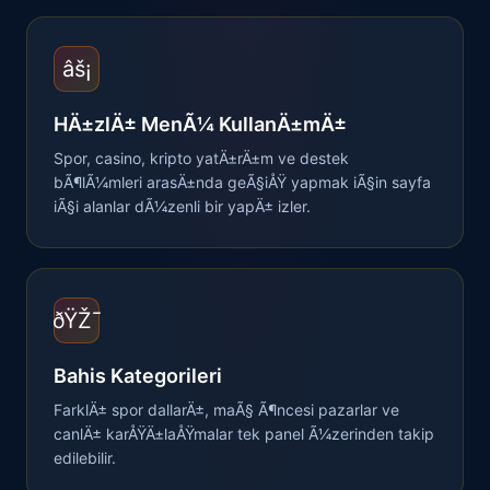
âš¡
HÄ±zlÄ± MenÃ¼ KullanÄ±mÄ±
Spor, casino, kripto yatÄ±rÄ±m ve destek
bÃ¶lÃ¼mleri arasÄ±nda geÃ§iÅŸ yapmak iÃ§in sayfa
iÃ§i alanlar dÃ¼zenli bir yapÄ± izler.
ðŸŽ¯
Bahis Kategorileri
FarklÄ± spor dallarÄ±, maÃ§ Ã¶ncesi pazarlar ve
canlÄ± karÅŸÄ±laÅŸmalar tek panel Ã¼zerinden takip
edilebilir.