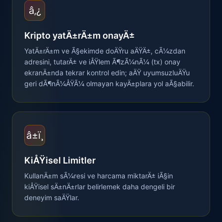
â‚¿
Kripto yatÄ±rÄ±m onayÄ±
YatÄ±rÄ±m ve Ã§ekimde doÄŸru aÄŸÄ±, cÃ¼zdan
adresini, tutarÄ± ve iÅŸlem Ã¶zÃ¼nÃ¼ (tx) onay
ekranÄ±nda tekrar kontrol edin; aÄŸ uyumsuzluÄŸu
geri dÃ¶nÃ¼ÅŸÃ¼ olmayan kayÄ±plara yol aÃ§abilir.
â±ï¸
KiÅŸisel Limitler
KullanÄ±m sÃ¼resi ve harcama miktarÄ± iÃ§in
kiÅŸisel sÄ±nÄ±rlar belirlemek daha dengeli bir
deneyim saÄŸlar.