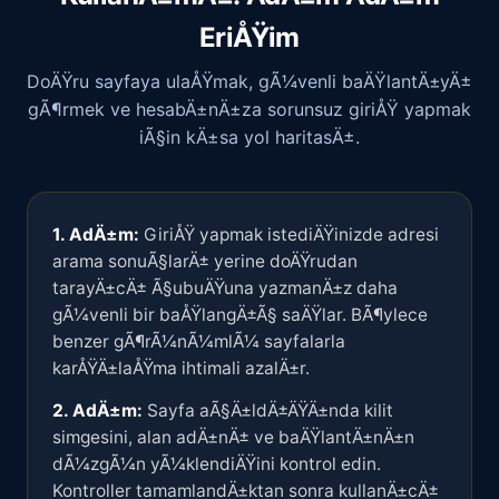
EriÅŸim
DoÄŸru sayfaya ulaÅŸmak, gÃ¼venli baÄŸlantÄ±yÄ±
gÃ¶rmek ve hesabÄ±nÄ±za sorunsuz giriÅŸ yapmak
iÃ§in kÄ±sa yol haritasÄ±.
1. AdÄ±m:
GiriÅŸ yapmak istediÄŸinizde adresi
arama sonuÃ§larÄ± yerine doÄŸrudan
tarayÄ±cÄ± Ã§ubuÄŸuna yazmanÄ±z daha
gÃ¼venli bir baÅŸlangÄ±Ã§ saÄŸlar. BÃ¶ylece
benzer gÃ¶rÃ¼nÃ¼mlÃ¼ sayfalarla
karÅŸÄ±laÅŸma ihtimali azalÄ±r.
2. AdÄ±m:
Sayfa aÃ§Ä±ldÄ±ÄŸÄ±nda kilit
simgesini, alan adÄ±nÄ± ve baÄŸlantÄ±nÄ±n
dÃ¼zgÃ¼n yÃ¼klendiÄŸini kontrol edin.
Kontroller tamamlandÄ±ktan sonra kullanÄ±cÄ±