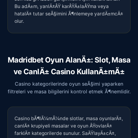
Bu adÄ±m, yanlÄ±ÅŸ karÅŸÄ±laÅŸma veya
hatalÄ± tutar seÃ§imini Ã¶nlemeye yardÄ±mcÄ±
olur.
Madridbet Oyun AlanÄ±: Slot, Masa
ve CanlÄ± Casino KullanÄ±mÄ±
Casino kategorilerinde oyun seÃ§imi yaparken
filtreleri ve masa bilgilerini kontrol etmek Ã¶nemlidir.
Casino bÃ¶lÃ¼mÃ¼nde slotlar, masa oyunlarÄ±,
canlÄ± krupiyeli masalar ve oyun ÅŸovlarÄ±
farklÄ± kategorilerde sunulur. SaÄŸlayÄ±cÄ±,