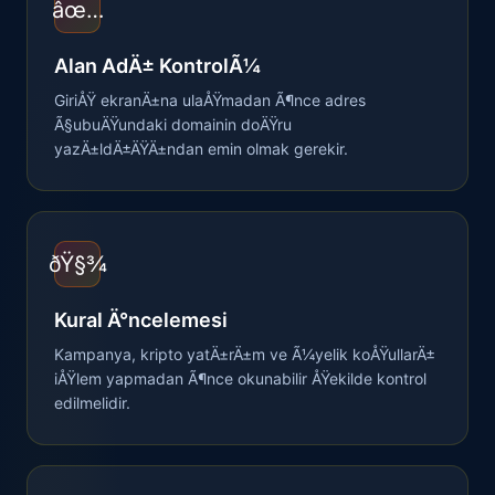
âœ…
Alan AdÄ± KontrolÃ¼
GiriÅŸ ekranÄ±na ulaÅŸmadan Ã¶nce adres
Ã§ubuÄŸundaki domainin doÄŸru
yazÄ±ldÄ±ÄŸÄ±ndan emin olmak gerekir.
ðŸ§¾
Kural Ä°ncelemesi
Kampanya, kripto yatÄ±rÄ±m ve Ã¼yelik koÅŸullarÄ±
iÅŸlem yapmadan Ã¶nce okunabilir ÅŸekilde kontrol
edilmelidir.