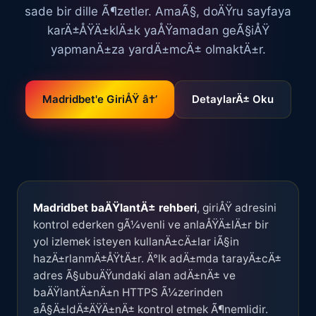
sade bir dille Ã¶zetler. AmaÃ§, doÄŸru sayfaya
karÄ±ÅŸÄ±klÄ±k yaÅŸamadan geÃ§iÅŸ
yapmanÄ±za yardÄ±mcÄ± olmaktÄ±r.
Madridbet'e GiriÅŸ â†’
DetaylarÄ± Oku
Madridbet baÄŸlantÄ± rehberi
, giriÅŸ adresini
kontrol ederken gÃ¼venli ve anlaÅŸÄ±lÄ±r bir
yol izlemek isteyen kullanÄ±cÄ±lar iÃ§in
hazÄ±rlanmÄ±ÅŸtÄ±r. Ä°lk adÄ±mda tarayÄ±cÄ±
adres Ã§ubuÄŸundaki alan adÄ±nÄ± ve
baÄŸlantÄ±nÄ±n HTTPS Ã¼zerinden
aÃ§Ä±ldÄ±ÄŸÄ±nÄ± kontrol etmek Ã¶nemlidir.