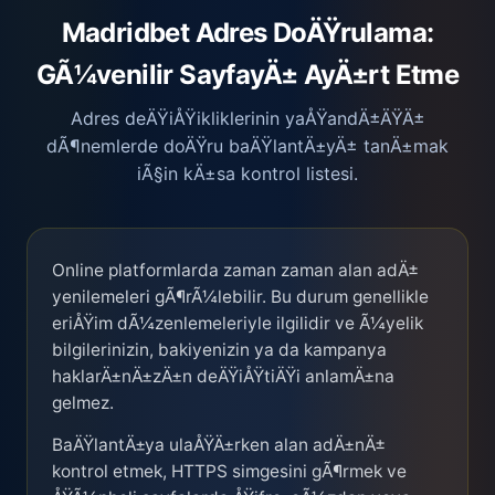
Madridbet Adres DoÄŸrulama:
GÃ¼venilir SayfayÄ± AyÄ±rt Etme
Adres deÄŸiÅŸikliklerinin yaÅŸandÄ±ÄŸÄ±
dÃ¶nemlerde doÄŸru baÄŸlantÄ±yÄ± tanÄ±mak
iÃ§in kÄ±sa kontrol listesi.
Online platformlarda zaman zaman alan adÄ±
yenilemeleri gÃ¶rÃ¼lebilir. Bu durum genellikle
eriÅŸim dÃ¼zenlemeleriyle ilgilidir ve Ã¼yelik
bilgilerinizin, bakiyenizin ya da kampanya
haklarÄ±nÄ±zÄ±n deÄŸiÅŸtiÄŸi anlamÄ±na
gelmez.
BaÄŸlantÄ±ya ulaÅŸÄ±rken alan adÄ±nÄ±
kontrol etmek, HTTPS simgesini gÃ¶rmek ve