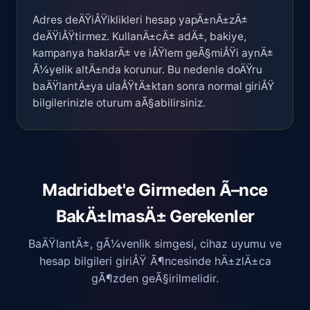
Adres deÄŸiÅŸiklikleri hesap yapÄ±nÄ±zÄ±
deÄŸiÅŸtirmez. KullanÄ±cÄ± adÄ±, bakiye,
kampanya haklarÄ± ve iÅŸlem geÃ§miÅŸi aynÄ±
Ã¼yelik altÄ±nda korunur. Bu nedenle doÄŸru
baÄŸlantÄ±ya ulaÅŸtÄ±ktan sonra normal giriÅŸ
bilgilerinizle oturum aÃ§abilirsiniz.
Madridbet'e Girmeden Ã–nce
BakÄ±lmasÄ± Gerekenler
BaÄŸlantÄ±, gÃ¼venlik simgesi, cihaz uyumu ve
hesap bilgileri giriÅŸ Ã¶ncesinde hÄ±zlÄ±ca
gÃ¶zden geÃ§irilmelidir.