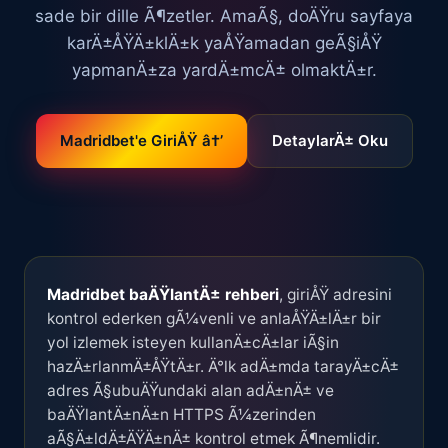
sade bir dille Ã¶zetler. AmaÃ§, doÄŸru sayfaya
karÄ±ÅŸÄ±klÄ±k yaÅŸamadan geÃ§iÅŸ
yapmanÄ±za yardÄ±mcÄ± olmaktÄ±r.
Madridbet'e GiriÅŸ â†’
DetaylarÄ± Oku
Madridbet baÄŸlantÄ± rehberi
, giriÅŸ adresini
kontrol ederken gÃ¼venli ve anlaÅŸÄ±lÄ±r bir
yol izlemek isteyen kullanÄ±cÄ±lar iÃ§in
hazÄ±rlanmÄ±ÅŸtÄ±r. Ä°lk adÄ±mda tarayÄ±cÄ±
adres Ã§ubuÄŸundaki alan adÄ±nÄ± ve
baÄŸlantÄ±nÄ±n HTTPS Ã¼zerinden
aÃ§Ä±ldÄ±ÄŸÄ±nÄ± kontrol etmek Ã¶nemlidir.