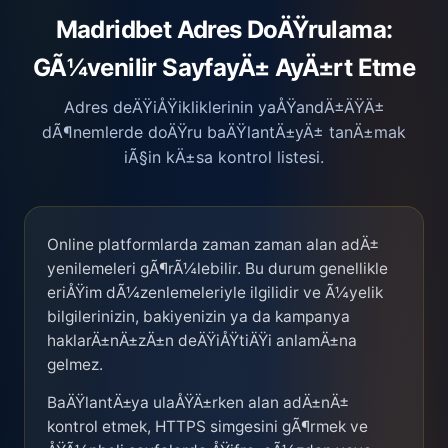
Madridbet Adres DoÄŸrulama:
GÃ¼venilir SayfayÄ± AyÄ±rt Etme
Adres deÄŸiÅŸikliklerinin yaÅŸandÄ±ÄŸÄ±
dÃ¶nemlerde doÄŸru baÄŸlantÄ±yÄ± tanÄ±mak
iÃ§in kÄ±sa kontrol listesi.
Online platformlarda zaman zaman alan adÄ±
yenilemeleri gÃ¶rÃ¼lebilir. Bu durum genellikle
eriÅŸim dÃ¼zenlemeleriyle ilgilidir ve Ã¼yelik
bilgilerinizin, bakiyenizin ya da kampanya
haklarÄ±nÄ±zÄ±n deÄŸiÅŸtiÄŸi anlamÄ±na
gelmez.
BaÄŸlantÄ±ya ulaÅŸÄ±rken alan adÄ±nÄ±
kontrol etmek, HTTPS simgesini gÃ¶rmek ve