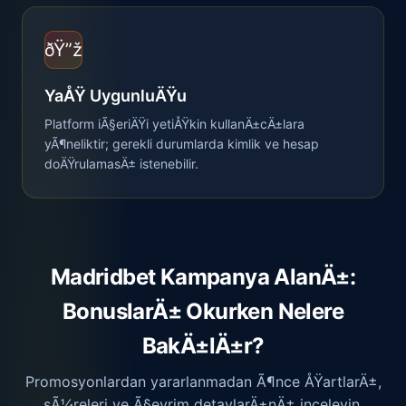
ðŸ”ž
YaÅŸ UygunluÄŸu
Platform iÃ§eriÄŸi yetiÅŸkin kullanÄ±cÄ±lara
yÃ¶neliktir; gerekli durumlarda kimlik ve hesap
doÄŸrulamasÄ± istenebilir.
Madridbet Kampanya AlanÄ±:
BonuslarÄ± Okurken Nelere
BakÄ±lÄ±r?
Promosyonlardan yararlanmadan Ã¶nce ÅŸartlarÄ±,
sÃ¼releri ve Ã§evrim detaylarÄ±nÄ± inceleyin.