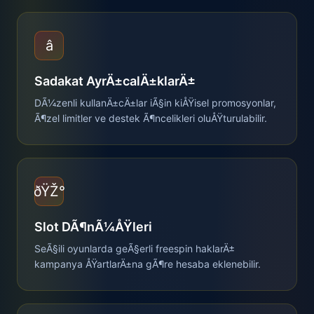
â­
Sadakat AyrÄ±calÄ±klarÄ±
DÃ¼zenli kullanÄ±cÄ±lar iÃ§in kiÅŸisel promosyonlar,
Ã¶zel limitler ve destek Ã¶ncelikleri oluÅŸturulabilir.
ðŸŽ°
Slot DÃ¶nÃ¼ÅŸleri
SeÃ§ili oyunlarda geÃ§erli freespin haklarÄ±
kampanya ÅŸartlarÄ±na gÃ¶re hesaba eklenebilir.