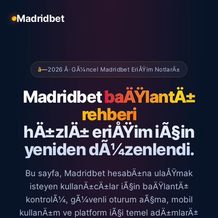
Madridbet
â—
2026 Â· GÃ¼ncel Madridbet EriÅŸim NotlarÄ±
Madridbet
baÄŸlantÄ±
rehberi
hÄ±zlÄ± eriÅŸim iÃ§in
yeniden dÃ¼zenlendi.
Bu sayfa, Madridbet hesabÄ±na ulaÅŸmak
isteyen kullanÄ±cÄ±lar iÃ§in baÄŸlantÄ±
kontrolÃ¼, gÃ¼venli oturum aÃ§ma, mobil
kullanÄ±m ve platform iÃ§i temel adÄ±mlarÄ±