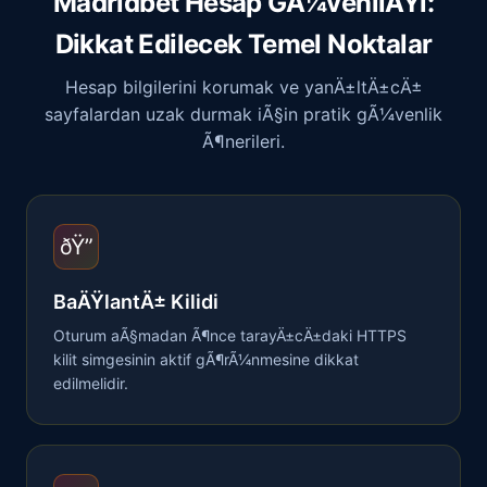
Madridbet Hesap GÃ¼venliÄŸi:
Dikkat Edilecek Temel Noktalar
Hesap bilgilerini korumak ve yanÄ±ltÄ±cÄ±
sayfalardan uzak durmak iÃ§in pratik gÃ¼venlik
Ã¶nerileri.
ðŸ”
BaÄŸlantÄ± Kilidi
Oturum aÃ§madan Ã¶nce tarayÄ±cÄ±daki HTTPS
kilit simgesinin aktif gÃ¶rÃ¼nmesine dikkat
edilmelidir.