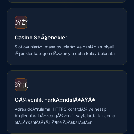
ðŸŽ²
Casino SeÃ§enekleri
Slot oyunlarÄ±, masa oyunlarÄ± ve canlÄ± krupiyeli
iÃ§erikler kategori dÃ¼zeniyle daha kolay bulunabilir.
ðŸ›¡ï¸
GÃ¼venlik FarkÄ±ndalÄ±ÄŸÄ±
Adres doÄŸrulama, HTTPS kontrolÃ¼ ve hesap
bilgilerini yalnÄ±zca gÃ¼venilir sayfalarda kullanma
alÄ±ÅŸkanlÄ±ÄŸÄ± Ã¶ne Ã§Ä±karÄ±lÄ±r.