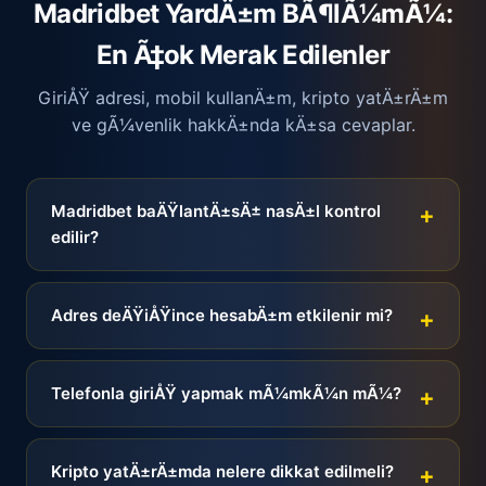
Madridbet YardÄ±m BÃ¶lÃ¼mÃ¼:
En Ã‡ok Merak Edilenler
GiriÅŸ adresi, mobil kullanÄ±m, kripto yatÄ±rÄ±m
ve gÃ¼venlik hakkÄ±nda kÄ±sa cevaplar.
Madridbet baÄŸlantÄ±sÄ± nasÄ±l kontrol
edilir?
Adres deÄŸiÅŸince hesabÄ±m etkilenir mi?
Telefonla giriÅŸ yapmak mÃ¼mkÃ¼n mÃ¼?
Kripto yatÄ±rÄ±mda nelere dikkat edilmeli?