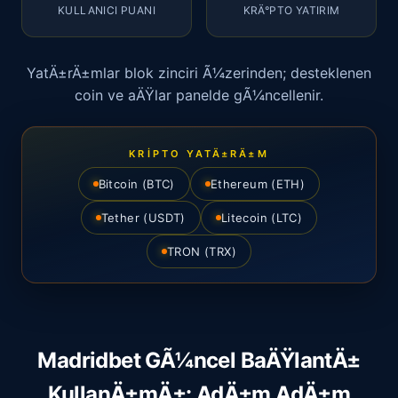
KULLANICI PUANI
KRÄ°PTO YATIRIM
YatÄ±rÄ±mlar blok zinciri Ã¼zerinden; desteklenen
coin ve aÄŸlar panelde gÃ¼ncellenir.
KRIPTO YATÄ±RÄ±M
Bitcoin (BTC)
Ethereum (ETH)
Tether (USDT)
Litecoin (LTC)
TRON (TRX)
Madridbet GÃ¼ncel BaÄŸlantÄ±
KullanÄ±mÄ±: AdÄ±m AdÄ±m