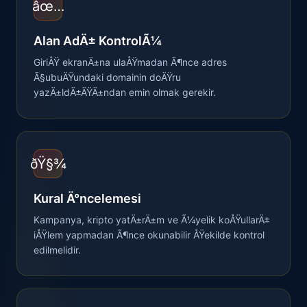
âœ…
Alan AdÄ± KontrolÃ¼
GiriÅŸ ekranÄ±na ulaÅŸmadan Ã¶nce adres
Ã§ubuÄŸundaki domainin doÄŸru
yazÄ±ldÄ±ÄŸÄ±ndan emin olmak gerekir.
ðŸ§¾
Kural Ä°ncelemesi
Kampanya, kripto yatÄ±rÄ±m ve Ã¼yelik koÅŸullarÄ±
iÅŸlem yapmadan Ã¶nce okunabilir ÅŸekilde kontrol
edilmelidir.