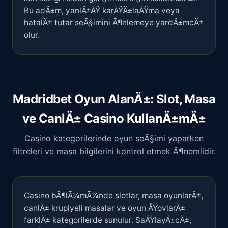
Bu adÄ±m, yanlÄ±ÅŸ karÅŸÄ±laÅŸma veya
hatalÄ± tutar seÃ§imini Ã¶nlemeye yardÄ±mcÄ±
olur.
Madridbet Oyun AlanÄ±: Slot, Masa
ve CanlÄ± Casino KullanÄ±mÄ±
Casino kategorilerinde oyun seÃ§imi yaparken
filtreleri ve masa bilgilerini kontrol etmek Ã¶nemlidir.
Casino bÃ¶lÃ¼mÃ¼nde slotlar, masa oyunlarÄ±,
canlÄ± krupiyeli masalar ve oyun ÅŸovlarÄ±
farklÄ± kategorilerde sunulur. SaÄŸlayÄ±cÄ±,