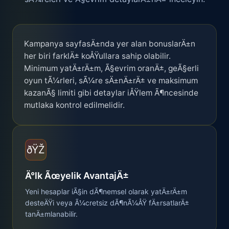
Kampanya sayfasÄ±nda yer alan bonuslarÄ±n
her biri farklÄ± koÅŸullara sahip olabilir.
Minimum yatÄ±rÄ±m, Ã§evrim oranÄ±, geÃ§erli
oyun tÃ¼rleri, sÃ¼re sÄ±nÄ±rÄ± ve maksimum
kazanÃ§ limiti gibi detaylar iÅŸlem Ã¶ncesinde
mutlaka kontrol edilmelidir.
ðŸŽ
Ä°lk Ãœyelik AvantajÄ±
Yeni hesaplar iÃ§in dÃ¶nemsel olarak yatÄ±rÄ±m
desteÄŸi veya Ã¼cretsiz dÃ¶nÃ¼ÅŸ fÄ±rsatlarÄ±
tanÄ±mlanabilir.