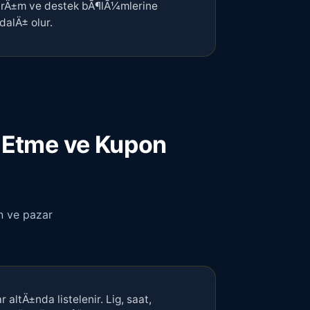
Ä±rÄ±m ve destek bÃ¶lÃ¼mlerine
dalÄ± olur.
 Etme ve Kupon
n ve pazar
ltÄ±nda listelenir. Lig, saat,