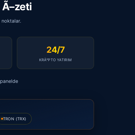
Ã–zeti
noktalar.
24/7
KRÄ°PTO YATIRIM
 panelde
TRON (TRX)