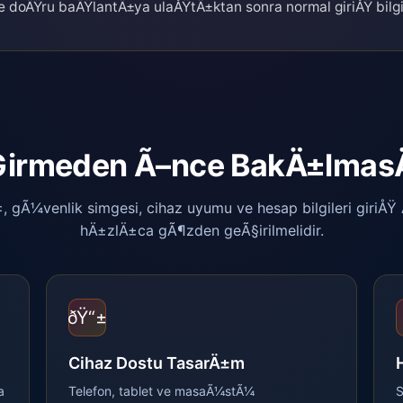
 doÄŸru baÄŸlantÄ±ya ulaÅŸtÄ±ktan sonra normal giriÅŸ bilgile
Girmeden Ã–nce BakÄ±lmas
, gÃ¼venlik simgesi, cihaz uyumu ve hesap bilgileri giriÅŸ
hÄ±zlÄ±ca gÃ¶zden geÃ§irilmelidir.
ðŸ“±
Cihaz Dostu TasarÄ±m
a
Telefon, tablet ve masaÃ¼stÃ¼
S