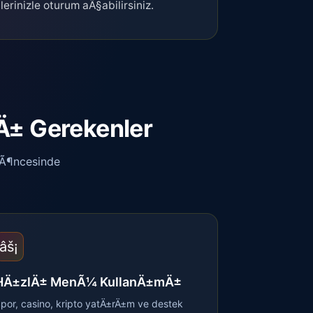
rinizle oturum aÃ§abilirsiniz.
Ä± Gerekenler
 Ã¶ncesinde
âš¡
HÄ±zlÄ± MenÃ¼ KullanÄ±mÄ±
por, casino, kripto yatÄ±rÄ±m ve destek