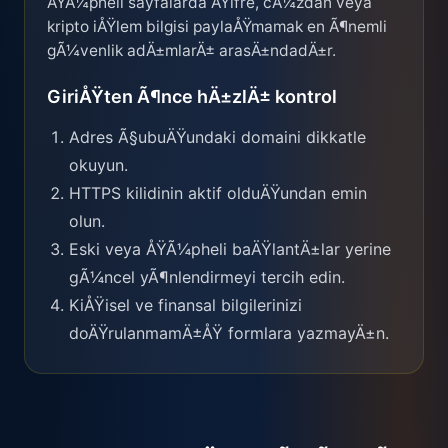
ÅŸÃ¼pheli sayfalarda ÅŸifre, cÃ¼zdan veya
kripto iÅŸlem bilgisi paylaÅŸmamak en Ã¶nemli
gÃ¼venlik adÄ±mlarÄ± arasÄ±ndadÄ±r.
GiriÅŸten Ã¶nce hÄ±zlÄ± kontrol
Adres Ã§ubuÄŸundaki domaini dikkatle
okuyun.
HTTPS kilidinin aktif olduÄŸundan emin
olun.
Eski veya ÅŸÃ¼pheli baÄŸlantÄ±lar yerine
gÃ¼ncel yÃ¶nlendirmeyi tercih edin.
KiÅŸisel ve finansal bilgilerinizi
doÄŸrulanmamÄ±ÅŸ formlara yazmayÄ±n.