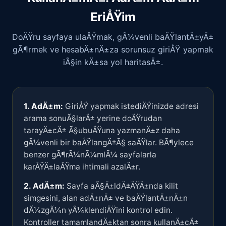
EriÅŸim
DoÄŸru sayfaya ulaÅŸmak, gÃ¼venli baÄŸlantÄ±yÄ±
gÃ¶rmek ve hesabÄ±nÄ±za sorunsuz giriÅŸ yapmak
iÃ§in kÄ±sa yol haritasÄ±.
1. AdÄ±m:
GiriÅŸ yapmak istediÄŸinizde adresi
arama sonuÃ§larÄ± yerine doÄŸrudan
tarayÄ±cÄ± Ã§ubuÄŸuna yazmanÄ±z daha
gÃ¼venli bir baÅŸlangÄ±Ã§ saÄŸlar. BÃ¶ylece
benzer gÃ¶rÃ¼nÃ¼mlÃ¼ sayfalarla
karÅŸÄ±laÅŸma ihtimali azalÄ±r.
2. AdÄ±m:
Sayfa aÃ§Ä±ldÄ±ÄŸÄ±nda kilit
simgesini, alan adÄ±nÄ± ve baÄŸlantÄ±nÄ±n
dÃ¼zgÃ¼n yÃ¼klendiÄŸini kontrol edin.
Kontroller tamamlandÄ±ktan sonra kullanÄ±cÄ±