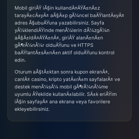
Mobil giriÅŸ iÃ§in kullandÄ±ÄŸÄ±nÄ±z
tarayÄ±cÄ±yÄ± aÃ§Ä±p gÃ¼ncel baÄŸlantÄ±yÄ±
adres Ã§ubuÄŸuna yazabilirsiniz. Sayfa
yÃ¼klendiÄŸinde menÃ¼lerin dÃ¼zgÃ¼n
aÃ§Ä±ldÄ±ÄŸÄ±nÄ±, giriÅŸ alanÄ±nÄ±n
gÃ¶rÃ¼nÃ¼r olduÄŸunu ve HTTPS
baÄŸlantÄ±sÄ±nÄ±n aktif olduÄŸunu kontrol
edin.
Oturum aÃ§tÄ±ktan sonra kupon ekranÄ±,
canlÄ± casino, kripto yatÄ±rÄ±m sayfalarÄ± ve
destek menÃ¼sÃ¼ mobil gÃ¶rÃ¼nÃ¼me
uyumlu ÅŸekilde kullanÄ±labilir. SÄ±k eriÅŸim
iÃ§in sayfayÄ± ana ekrana veya favorilere
ekleyebilirsiniz.