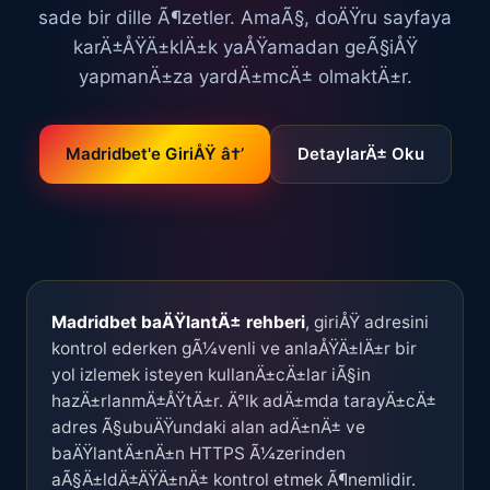
sade bir dille Ã¶zetler. AmaÃ§, doÄŸru sayfaya
karÄ±ÅŸÄ±klÄ±k yaÅŸamadan geÃ§iÅŸ
yapmanÄ±za yardÄ±mcÄ± olmaktÄ±r.
Madridbet'e GiriÅŸ â†’
DetaylarÄ± Oku
Madridbet baÄŸlantÄ± rehberi
, giriÅŸ adresini
kontrol ederken gÃ¼venli ve anlaÅŸÄ±lÄ±r bir
yol izlemek isteyen kullanÄ±cÄ±lar iÃ§in
hazÄ±rlanmÄ±ÅŸtÄ±r. Ä°lk adÄ±mda tarayÄ±cÄ±
adres Ã§ubuÄŸundaki alan adÄ±nÄ± ve
baÄŸlantÄ±nÄ±n HTTPS Ã¼zerinden
aÃ§Ä±ldÄ±ÄŸÄ±nÄ± kontrol etmek Ã¶nemlidir.