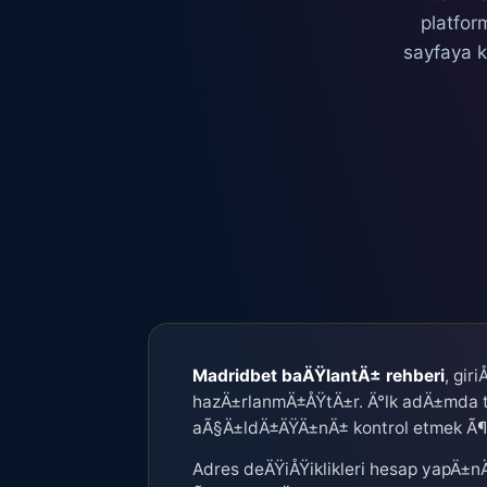
platfor
sayfaya 
Madridbet baÄŸlantÄ± rehberi
, gir
hazÄ±rlanmÄ±ÅŸtÄ±r. Ä°lk adÄ±mda
aÃ§Ä±ldÄ±ÄŸÄ±nÄ± kontrol etmek Ã¶n
Adres deÄŸiÅŸiklikleri hesap yapÄ±