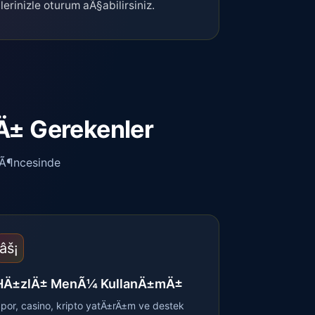
rinizle oturum aÃ§abilirsiniz.
Ä± Gerekenler
 Ã¶ncesinde
âš¡
HÄ±zlÄ± MenÃ¼ KullanÄ±mÄ±
por, casino, kripto yatÄ±rÄ±m ve destek