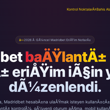
Kontrol NoktalarÄ±
Bahis A
â—
2026 Â· GÃ¼ncel Madridbet EriÅŸim NotlarÄ±
dbet
baÄŸlantÄ± 
± eriÅŸim iÃ§in 
dÃ¼zenlendi.
a, Madridbet hesabÄ±na ulaÅŸmak isteyen kullanÄ±cÄ±l
ntÄ± kontrolÃ¼, gÃ¼venli oturum aÃ§ma, mobil kulla