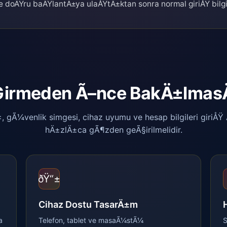
 doÄŸru baÄŸlantÄ±ya ulaÅŸtÄ±ktan sonra normal giriÅŸ bilgile
Girmeden Ã–nce BakÄ±lmas
, gÃ¼venlik simgesi, cihaz uyumu ve hesap bilgileri giriÅŸ
hÄ±zlÄ±ca gÃ¶zden geÃ§irilmelidir.
ðŸ“±
Cihaz Dostu TasarÄ±m
a
Telefon, tablet ve masaÃ¼stÃ¼
S