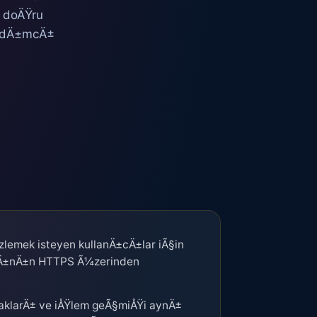
, doÄŸru
ardÄ±mcÄ±
izlemek isteyen kullanÄ±cÄ±lar iÃ§in
tÄ±nÄ±n HTTPS Ã¼zerinden
aklarÄ± ve iÅŸlem geÃ§miÅŸi aynÄ±