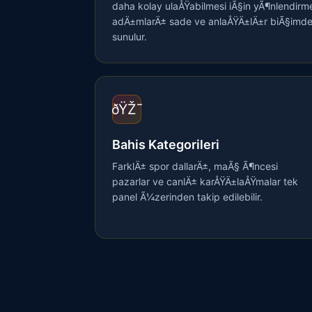
daha kolay ulaÅŸabilmesi iÃ§in yÃ¶nlendirm
adÄ±mlarÄ± sade ve anlaÅŸÄ±lÄ±r biÃ§imd
sunulur.
ðŸŽ¯
Bahis Kategorileri
FarklÄ± spor dallarÄ±, maÃ§ Ã¶ncesi
pazarlar ve canlÄ± karÅŸÄ±laÅŸmalar tek
panel Ã¼zerinden takip edilebilir.