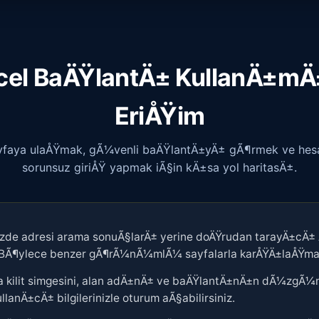
cel BaÄŸlantÄ± KullanÄ±m
EriÅŸim
yfaya ulaÅŸmak, gÃ¼venli baÄŸlantÄ±yÄ± gÃ¶rmek ve he
sorunsuz giriÅŸ yapmak iÃ§in kÄ±sa yol haritasÄ±.
nizde adresi arama sonuÃ§larÄ± yerine doÄŸrudan tarayÄ±c
 BÃ¶ylece benzer gÃ¶rÃ¼nÃ¼mlÃ¼ sayfalarla karÅŸÄ±laÅŸma i
ilit simgesini, alan adÄ±nÄ± ve baÄŸlantÄ±nÄ±n dÃ¼zgÃ¼n 
lanÄ±cÄ± bilgilerinizle oturum aÃ§abilirsiniz.