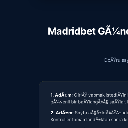
Madridbet GÃ¼n
DoÄŸru sa
1. AdÄ±m:
GiriÅŸ yapmak istediÄŸi
gÃ¼venli bir baÅŸlangÄ±Ã§ saÄŸlar.
2. AdÄ±m:
Sayfa aÃ§Ä±ldÄ±ÄŸÄ±nda k
Kontroller tamamlandÄ±ktan sonra kul