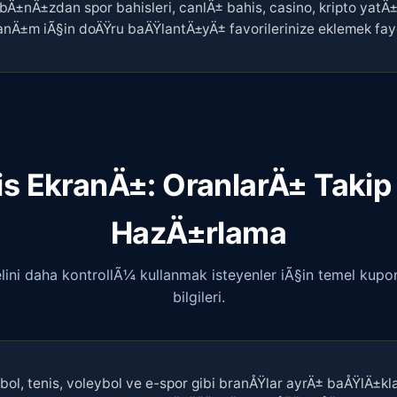
Ä±nÄ±zdan spor bahisleri, canlÄ± bahis, casino, kripto yat
lanÄ±m iÃ§in doÄŸru baÄŸlantÄ±yÄ± favorilerinize eklemek fay
is EkranÄ±: OranlarÄ± Takip
HazÄ±rlama
lini daha kontrollÃ¼ kullanmak isteyenler iÃ§in temel kupo
bilgileri.
, tenis, voleybol ve e-spor gibi branÅŸlar ayrÄ± baÅŸlÄ±klar a