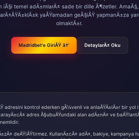
m iÃ§i temel adÄ±mlarÄ± sade bir dille Ã¶zetler. AmaÃ§
karÄ±ÅŸÄ±klÄ±k yaÅŸamadan geÃ§iÅŸ yapmanÄ±za y
olmaktÄ±r.
Madridbet'e GiriÅŸ â†’
DetaylarÄ± Oku
iÅŸ adresini kontrol ederken gÃ¼venli ve anlaÅŸÄ±lÄ±r bir yol 
 tarayÄ±cÄ± adres Ã§ubuÄŸundaki alan adÄ±nÄ± ve baÄŸlan
emlidir.
nÄ±zÄ± deÄŸiÅŸtirmez. KullanÄ±cÄ± adÄ±, bakiye, kampanya h