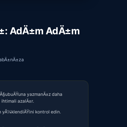
Ä±: AdÄ±m AdÄ±m
sabÄ±nÄ±za
Ä± Ã§ubuÄŸuna yazmanÄ±z daha
htimali azalÄ±r.
yÃ¼klendiÄŸini kontrol edin.