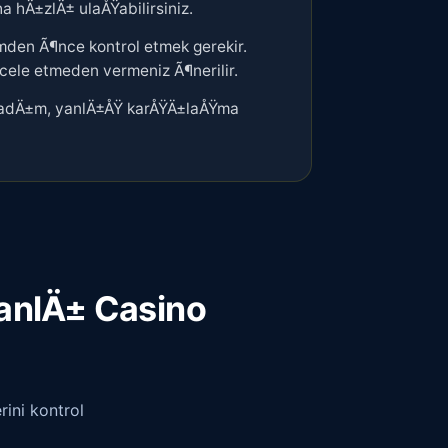
hÄ±zlÄ± ulaÅŸabilirsiniz.
den Ã¶nce kontrol etmek gerekir.
acele etmeden vermeniz Ã¶nerilir.
u adÄ±m, yanlÄ±ÅŸ karÅŸÄ±laÅŸma
anlÄ± Casino
rini kontrol