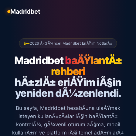
Madridbet
â—
2026 Â· GÃ¼ncel Madridbet EriÅŸim NotlarÄ±
Madridbet
baÄŸlantÄ±
rehberi
hÄ±zlÄ± eriÅŸim iÃ§in
yeniden dÃ¼zenlendi.
Bu sayfa, Madridbet hesabÄ±na ulaÅŸmak
isteyen kullanÄ±cÄ±lar iÃ§in baÄŸlantÄ±
kontrolÃ¼, gÃ¼venli oturum aÃ§ma, mobil
kullanÄ±m ve platform iÃ§i temel adÄ±mlarÄ±