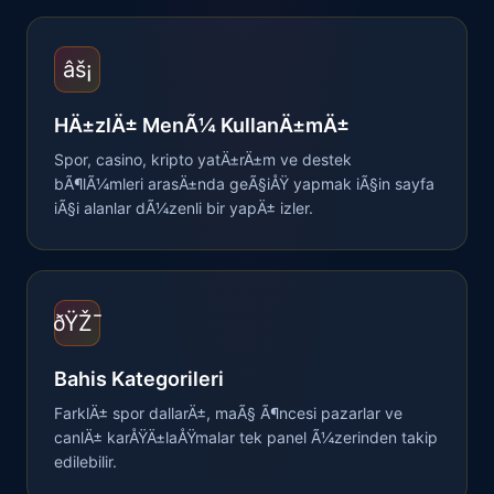
âš¡
HÄ±zlÄ± MenÃ¼ KullanÄ±mÄ±
Spor, casino, kripto yatÄ±rÄ±m ve destek
bÃ¶lÃ¼mleri arasÄ±nda geÃ§iÅŸ yapmak iÃ§in sayfa
iÃ§i alanlar dÃ¼zenli bir yapÄ± izler.
ðŸŽ¯
Bahis Kategorileri
FarklÄ± spor dallarÄ±, maÃ§ Ã¶ncesi pazarlar ve
canlÄ± karÅŸÄ±laÅŸmalar tek panel Ã¼zerinden takip
edilebilir.