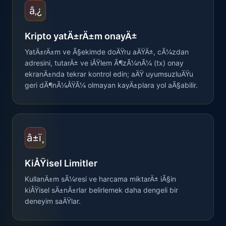
â‚¿
Kripto yatÄ±rÄ±m onayÄ±
YatÄ±rÄ±m ve Ã§ekimde doÄŸru aÄŸÄ±, cÃ¼zdan
adresini, tutarÄ± ve iÅŸlem Ã¶zÃ¼nÃ¼ (tx) onay
ekranÄ±nda tekrar kontrol edin; aÄŸ uyumsuzluÄŸu
geri dÃ¶nÃ¼ÅŸÃ¼ olmayan kayÄ±plara yol aÃ§abilir.
â±ï¸
KiÅŸisel Limitler
KullanÄ±m sÃ¼resi ve harcama miktarÄ± iÃ§in
kiÅŸisel sÄ±nÄ±rlar belirlemek daha dengeli bir
deneyim saÄŸlar.