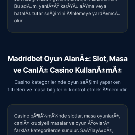
Bu adÄ±m, yanlÄ±ÅŸ karÅŸÄ±laÅŸma veya
hatalÄ± tutar seÃ§imini Ã¶nlemeye yardÄ±mcÄ±
olur.
Madridbet Oyun AlanÄ±: Slot, Masa
ve CanlÄ± Casino KullanÄ±mÄ±
Casino kategorilerinde oyun seÃ§imi yaparken
filtreleri ve masa bilgilerini kontrol etmek Ã¶nemlidir.
Casino bÃ¶lÃ¼mÃ¼nde slotlar, masa oyunlarÄ±,
canlÄ± krupiyeli masalar ve oyun ÅŸovlarÄ±
farklÄ± kategorilerde sunulur. SaÄŸlayÄ±cÄ±,