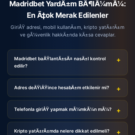
Madridbet YardÄ±m BÃ¶lÃ¼mÃ¼:
En Ã‡ok Merak Edilenler
GiriÅŸ adresi, mobil kullanÄ±m, kripto yatÄ±rÄ±m
ve gÃ¼venlik hakkÄ±nda kÄ±sa cevaplar.
Madridbet baÄŸlantÄ±sÄ± nasÄ±l kontrol
edilir?
Adres deÄŸiÅŸince hesabÄ±m etkilenir mi?
Telefonla giriÅŸ yapmak mÃ¼mkÃ¼n mÃ¼?
Kripto yatÄ±rÄ±mda nelere dikkat edilmeli?