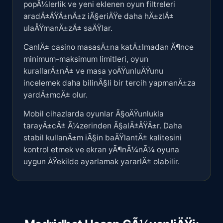
popÃ¼lerlik ve yeni eklenen oyun filtreleri
aradÄ±ÄŸÄ±nÄ±z iÃ§eriÄŸe daha hÄ±zlÄ±
ulaÅŸmanÄ±zÄ± saÄŸlar.
CanlÄ± casino masasÄ±na katÄ±lmadan Ã¶nce
minimum-maksimum limitleri, oyun
kurallarÄ±nÄ± ve masa yoÄŸunluÄŸunu
incelemek daha bilinÃ§li bir tercih yapmanÄ±za
yardÄ±mcÄ± olur.
Mobil cihazlarda oyunlar Ã§oÄŸunlukla
tarayÄ±cÄ± Ã¼zerinden Ã§alÄ±ÅŸÄ±r. Daha
stabil kullanÄ±m iÃ§in baÄŸlantÄ± kalitesini
kontrol etmek ve ekran yÃ¶nÃ¼nÃ¼ oyuna
uygun ÅŸekilde ayarlamak yararlÄ± olabilir.