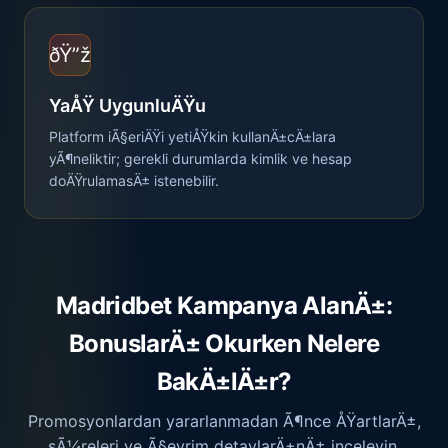
ðŸ”ž
YaÅŸ UygunluÄŸu
Platform iÃ§eriÄŸi yetiÅŸkin kullanÄ±cÄ±lara
yÃ¶neliktir; gerekli durumlarda kimlik ve hesap
doÄŸrulamasÄ± istenebilir.
Madridbet Kampanya AlanÄ±:
BonuslarÄ± Okurken Nelere
BakÄ±lÄ±r?
Promosyonlardan yararlanmadan Ã¶nce ÅŸartlarÄ±,
sÃ¼releri ve Ã§evrim detaylarÄ±nÄ± inceleyin.