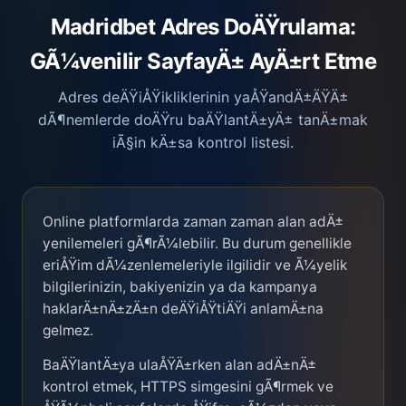
Madridbet Adres DoÄŸrulama:
GÃ¼venilir SayfayÄ± AyÄ±rt Etme
Adres deÄŸiÅŸikliklerinin yaÅŸandÄ±ÄŸÄ±
dÃ¶nemlerde doÄŸru baÄŸlantÄ±yÄ± tanÄ±mak
iÃ§in kÄ±sa kontrol listesi.
Online platformlarda zaman zaman alan adÄ±
yenilemeleri gÃ¶rÃ¼lebilir. Bu durum genellikle
eriÅŸim dÃ¼zenlemeleriyle ilgilidir ve Ã¼yelik
bilgilerinizin, bakiyenizin ya da kampanya
haklarÄ±nÄ±zÄ±n deÄŸiÅŸtiÄŸi anlamÄ±na
gelmez.
BaÄŸlantÄ±ya ulaÅŸÄ±rken alan adÄ±nÄ±
kontrol etmek, HTTPS simgesini gÃ¶rmek ve