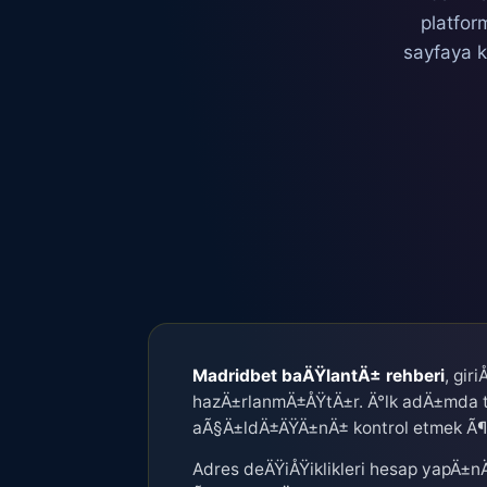
platfor
sayfaya 
Madridbet baÄŸlantÄ± rehberi
, gir
hazÄ±rlanmÄ±ÅŸtÄ±r. Ä°lk adÄ±mda
aÃ§Ä±ldÄ±ÄŸÄ±nÄ± kontrol etmek Ã¶n
Adres deÄŸiÅŸiklikleri hesap yapÄ±