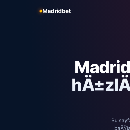
Madridbet
Madri
hÄ±zlÄ
Bu sayf
baÄŸla