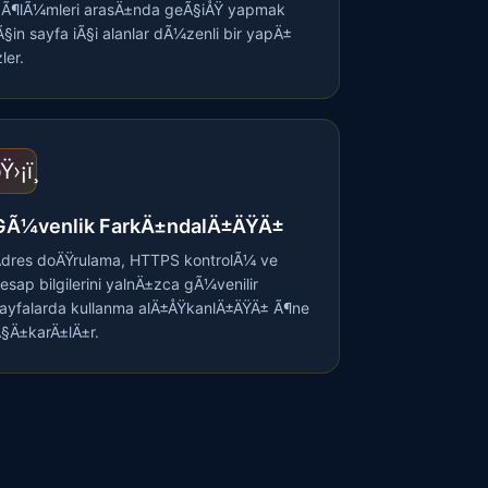
Ã¶lÃ¼mleri arasÄ±nda geÃ§iÅŸ yapmak
Ã§in sayfa iÃ§i alanlar dÃ¼zenli bir yapÄ±
zler.
Ÿ›¡ï¸
GÃ¼venlik FarkÄ±ndalÄ±ÄŸÄ±
dres doÄŸrulama, HTTPS kontrolÃ¼ ve
esap bilgilerini yalnÄ±zca gÃ¼venilir
ayfalarda kullanma alÄ±ÅŸkanlÄ±ÄŸÄ± Ã¶ne
§Ä±karÄ±lÄ±r.