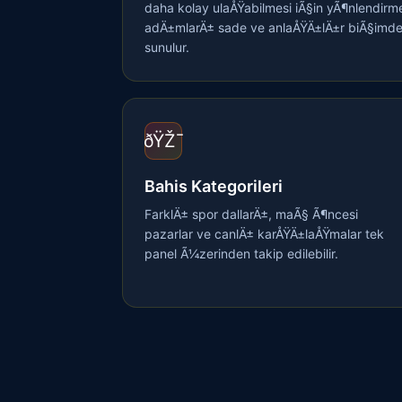
daha kolay ulaÅŸabilmesi iÃ§in yÃ¶nlendirm
adÄ±mlarÄ± sade ve anlaÅŸÄ±lÄ±r biÃ§imd
sunulur.
ðŸŽ¯
Bahis Kategorileri
FarklÄ± spor dallarÄ±, maÃ§ Ã¶ncesi
pazarlar ve canlÄ± karÅŸÄ±laÅŸmalar tek
panel Ã¼zerinden takip edilebilir.