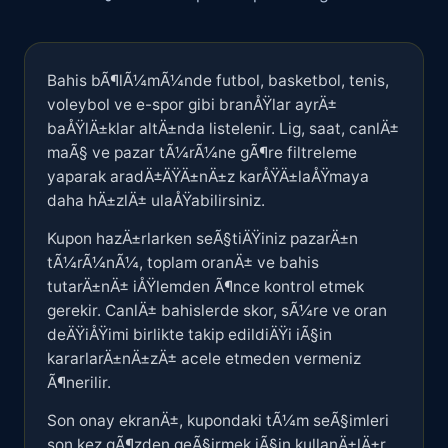
Bahis bÃ¶lÃ¼mÃ¼nde futbol, basketbol, tenis,
voleybol ve e-spor gibi branÅŸlar ayrÄ±
baÅŸlÄ±klar altÄ±nda listelenir. Lig, saat, canlÄ±
maÃ§ ve pazar tÃ¼rÃ¼ne gÃ¶re filtreleme
yaparak aradÄ±ÄŸÄ±nÄ±z karÅŸÄ±laÅŸmaya
daha hÄ±zlÄ± ulaÅŸabilirsiniz.
Kupon hazÄ±rlarken seÃ§tiÄŸiniz pazarÄ±n
tÃ¼rÃ¼nÃ¼, toplam oranÄ± ve bahis
tutarÄ±nÄ± iÅŸlemden Ã¶nce kontrol etmek
gerekir. CanlÄ± bahislerde skor, sÃ¼re ve oran
deÄŸiÅŸimi birlikte takip edildiÄŸi iÃ§in
kararlarÄ±nÄ±zÄ± acele etmeden vermeniz
Ã¶nerilir.
Son onay ekranÄ±, kupondaki tÃ¼m seÃ§imleri
son kez gÃ¶zden geÃ§irmek iÃ§in kullanÄ±lÄ±r.