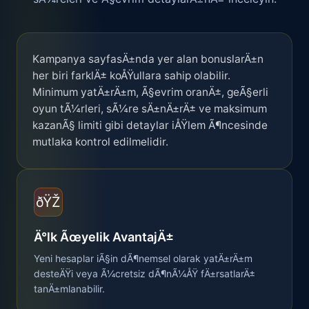
Kampanya sayfasÄ±nda yer alan bonuslarÄ±n
her biri farklÄ± koÅŸullara sahip olabilir.
Minimum yatÄ±rÄ±m, Ã§evrim oranÄ±, geÃ§erli
oyun tÃ¼rleri, sÃ¼re sÄ±nÄ±rÄ± ve maksimum
kazanÃ§ limiti gibi detaylar iÅŸlem Ã¶ncesinde
mutlaka kontrol edilmelidir.
ðŸŽ
Ä°lk Ãœyelik AvantajÄ±
Yeni hesaplar iÃ§in dÃ¶nemsel olarak yatÄ±rÄ±m
desteÄŸi veya Ã¼cretsiz dÃ¶nÃ¼ÅŸ fÄ±rsatlarÄ±
tanÄ±mlanabilir.