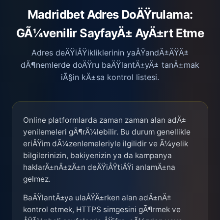
Madridbet Adres DoÄŸrulama:
GÃ¼venilir SayfayÄ± AyÄ±rt Etme
Adres deÄŸiÅŸikliklerinin yaÅŸandÄ±ÄŸÄ±
dÃ¶nemlerde doÄŸru baÄŸlantÄ±yÄ± tanÄ±mak
iÃ§in kÄ±sa kontrol listesi.
Online platformlarda zaman zaman alan adÄ±
yenilemeleri gÃ¶rÃ¼lebilir. Bu durum genellikle
eriÅŸim dÃ¼zenlemeleriyle ilgilidir ve Ã¼yelik
bilgilerinizin, bakiyenizin ya da kampanya
haklarÄ±nÄ±zÄ±n deÄŸiÅŸtiÄŸi anlamÄ±na
gelmez.
BaÄŸlantÄ±ya ulaÅŸÄ±rken alan adÄ±nÄ±
kontrol etmek, HTTPS simgesini gÃ¶rmek ve