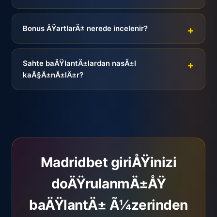
Bonus ÅŸartlarÄ± nerede incelenir?
Sahte baÄŸlantÄ±lardan nasÄ±l
kaÃ§Ä±nÄ±lÄ±r?
Madridbet giriÅŸinizi
doÄŸrulanmÄ±ÅŸ
baÄŸlantÄ± Ã¼zerinden