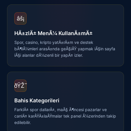
âš¡
HÄ±zlÄ± MenÃ¼ KullanÄ±mÄ±
Spor, casino, kripto yatÄ±rÄ±m ve destek
bÃ¶lÃ¼mleri arasÄ±nda geÃ§iÅŸ yapmak iÃ§in sayfa
iÃ§i alanlar dÃ¼zenli bir yapÄ± izler.
ðŸŽ¯
Bahis Kategorileri
FarklÄ± spor dallarÄ±, maÃ§ Ã¶ncesi pazarlar ve
canlÄ± karÅŸÄ±laÅŸmalar tek panel Ã¼zerinden takip
edilebilir.