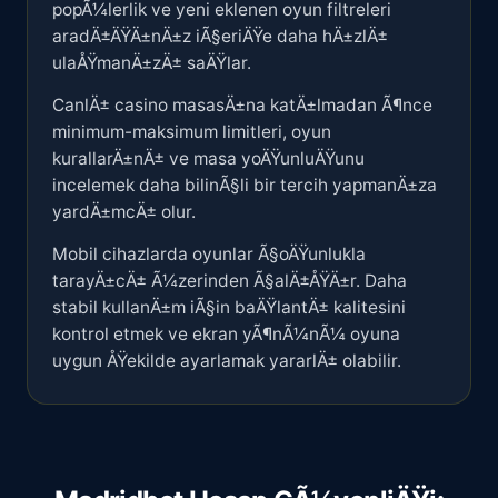
popÃ¼lerlik ve yeni eklenen oyun filtreleri
aradÄ±ÄŸÄ±nÄ±z iÃ§eriÄŸe daha hÄ±zlÄ±
ulaÅŸmanÄ±zÄ± saÄŸlar.
CanlÄ± casino masasÄ±na katÄ±lmadan Ã¶nce
minimum-maksimum limitleri, oyun
kurallarÄ±nÄ± ve masa yoÄŸunluÄŸunu
incelemek daha bilinÃ§li bir tercih yapmanÄ±za
yardÄ±mcÄ± olur.
Mobil cihazlarda oyunlar Ã§oÄŸunlukla
tarayÄ±cÄ± Ã¼zerinden Ã§alÄ±ÅŸÄ±r. Daha
stabil kullanÄ±m iÃ§in baÄŸlantÄ± kalitesini
kontrol etmek ve ekran yÃ¶nÃ¼nÃ¼ oyuna
uygun ÅŸekilde ayarlamak yararlÄ± olabilir.