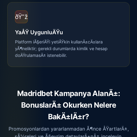
ðŸ”ž
YaÅŸ UygunluÄŸu
Platform iÃ§eriÄŸi yetiÅŸkin kullanÄ±cÄ±lara
yÃ¶neliktir; gerekli durumlarda kimlik ve hesap
doÄŸrulamasÄ± istenebilir.
Madridbet Kampanya AlanÄ±:
BonuslarÄ± Okurken Nelere
BakÄ±lÄ±r?
Promosyonlardan yararlanmadan Ã¶nce ÅŸartlarÄ±,
sÃ¼releri ve Ã§evrim detaylarÄ±nÄ± inceleyin.