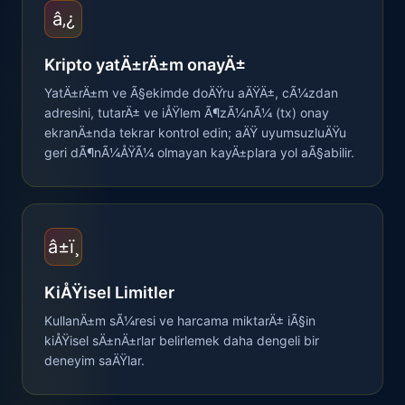
â‚¿
Kripto yatÄ±rÄ±m onayÄ±
YatÄ±rÄ±m ve Ã§ekimde doÄŸru aÄŸÄ±, cÃ¼zdan
adresini, tutarÄ± ve iÅŸlem Ã¶zÃ¼nÃ¼ (tx) onay
ekranÄ±nda tekrar kontrol edin; aÄŸ uyumsuzluÄŸu
geri dÃ¶nÃ¼ÅŸÃ¼ olmayan kayÄ±plara yol aÃ§abilir.
â±ï¸
KiÅŸisel Limitler
KullanÄ±m sÃ¼resi ve harcama miktarÄ± iÃ§in
kiÅŸisel sÄ±nÄ±rlar belirlemek daha dengeli bir
deneyim saÄŸlar.