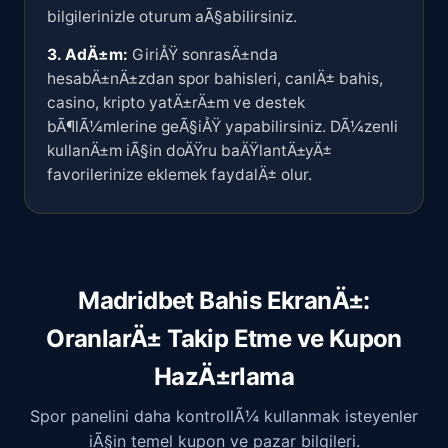
bilgilerinizle oturum aÃ§abilirsiniz.
3. AdÄ±m:
GiriÅŸ sonrasÄ±nda
hesabÄ±nÄ±zdan spor bahisleri, canlÄ± bahis,
casino, kripto yatÄ±rÄ±m ve destek
bÃ¶lÃ¼mlerine geÃ§iÅŸ yapabilirsiniz. DÃ¼zenli
kullanÄ±m iÃ§in doÄŸru baÄŸlantÄ±yÄ±
favorilerinize eklemek faydalÄ± olur.
Madridbet Bahis EkranÄ±:
OranlarÄ± Takip Etme ve Kupon
HazÄ±rlama
Spor panelini daha kontrollÃ¼ kullanmak isteyenler
iÃ§in temel kupon ve pazar bilgileri.