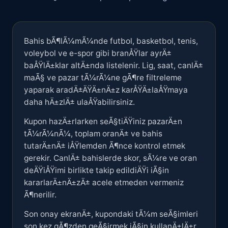
Bahis bÃ¶lÃ¼mÃ¼nde futbol, basketbol, tenis,
voleybol ve e-spor gibi branÅŸlar ayrÄ±
baÅŸlÄ±klar altÄ±nda listelenir. Lig, saat, canlÄ±
maÃ§ ve pazar tÃ¼rÃ¼ne gÃ¶re filtreleme
yaparak aradÄ±ÄŸÄ±nÄ±z karÅŸÄ±laÅŸmaya
daha hÄ±zlÄ± ulaÅŸabilirsiniz.
Kupon hazÄ±rlarken seÃ§tiÄŸiniz pazarÄ±n
tÃ¼rÃ¼nÃ¼, toplam oranÄ± ve bahis
tutarÄ±nÄ± iÅŸlemden Ã¶nce kontrol etmek
gerekir. CanlÄ± bahislerde skor, sÃ¼re ve oran
deÄŸiÅŸimi birlikte takip edildiÄŸi iÃ§in
kararlarÄ±nÄ±zÄ± acele etmeden vermeniz
Ã¶nerilir.
Son onay ekranÄ±, kupondaki tÃ¼m seÃ§imleri
son kez gÃ¶zden geÃ§irmek iÃ§in kullanÄ±lÄ±r.