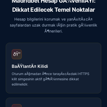
Madridbet Hesap GÃ¼venliÄŸi:
Dikkat Edilecek Temel Noktalar
Hesap bilgilerini korumak ve yanÄ±ltÄ±cÄ±
sayfalardan uzak durmak iÃ§in pratik gÃ¼venlik
Ã¶nerileri.
ðŸ”
BaÄŸlantÄ± Kilidi
Oturum aÃ§madan Ã¶nce tarayÄ±cÄ±daki HTTPS
kilit simgesinin aktif gÃ¶rÃ¼nmesine dikkat
edilmelidir.