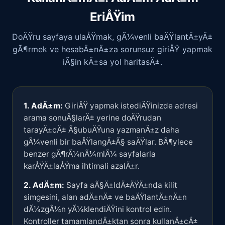
EriÅŸim
DoÄŸru sayfaya ulaÅŸmak, gÃ¼venli baÄŸlantÄ±yÄ±
gÃ¶rmek ve hesabÄ±nÄ±za sorunsuz giriÅŸ yapmak
iÃ§in kÄ±sa yol haritasÄ±.
1. AdÄ±m:
GiriÅŸ yapmak istediÄŸinizde adresi
arama sonuÃ§larÄ± yerine doÄŸrudan
tarayÄ±cÄ± Ã§ubuÄŸuna yazmanÄ±z daha
gÃ¼venli bir baÅŸlangÄ±Ã§ saÄŸlar. BÃ¶ylece
benzer gÃ¶rÃ¼nÃ¼mlÃ¼ sayfalarla
karÅŸÄ±laÅŸma ihtimali azalÄ±r.
2. AdÄ±m:
Sayfa aÃ§Ä±ldÄ±ÄŸÄ±nda kilit
simgesini, alan adÄ±nÄ± ve baÄŸlantÄ±nÄ±n
dÃ¼zgÃ¼n yÃ¼klendiÄŸini kontrol edin.
Kontroller tamamlandÄ±ktan sonra kullanÄ±cÄ±