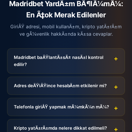
Madridbet YardÄ±m BÃ¶lÃ¼mÃ¼:
En Ã‡ok Merak Edilenler
GiriÅŸ adresi, mobil kullanÄ±m, kripto yatÄ±rÄ±m
ve gÃ¼venlik hakkÄ±nda kÄ±sa cevaplar.
Madridbet baÄŸlantÄ±sÄ± nasÄ±l kontrol
edilir?
Adres deÄŸiÅŸince hesabÄ±m etkilenir mi?
Telefonla giriÅŸ yapmak mÃ¼mkÃ¼n mÃ¼?
Kripto yatÄ±rÄ±mda nelere dikkat edilmeli?