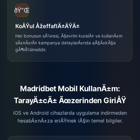
ðŸ“Œ
KoÅŸul ÅžeffaflÄ±ÄŸÄ±
Her bonusun sÃ¼resi, Ã§evrim kuralÄ± ve kullanÄ±m
sÄ±nÄ±rÄ± kampanya detaylarÄ±nda aÃ§Ä±kÃ§a
gÃ¶rÃ¼lmelidir.
Madridbet Mobil KullanÄ±m:
TarayÄ±cÄ± Ãœzerinden GiriÅŸ
iOS ve Android cihazlarda uygulama indirmeden
hesabÄ±nÄ±za eriÅŸmek iÃ§in temel bilgiler.