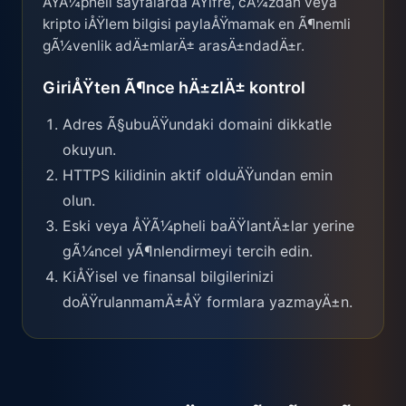
ÅŸÃ¼pheli sayfalarda ÅŸifre, cÃ¼zdan veya
kripto iÅŸlem bilgisi paylaÅŸmamak en Ã¶nemli
gÃ¼venlik adÄ±mlarÄ± arasÄ±ndadÄ±r.
GiriÅŸten Ã¶nce hÄ±zlÄ± kontrol
Adres Ã§ubuÄŸundaki domaini dikkatle
okuyun.
HTTPS kilidinin aktif olduÄŸundan emin
olun.
Eski veya ÅŸÃ¼pheli baÄŸlantÄ±lar yerine
gÃ¼ncel yÃ¶nlendirmeyi tercih edin.
KiÅŸisel ve finansal bilgilerinizi
doÄŸrulanmamÄ±ÅŸ formlara yazmayÄ±n.