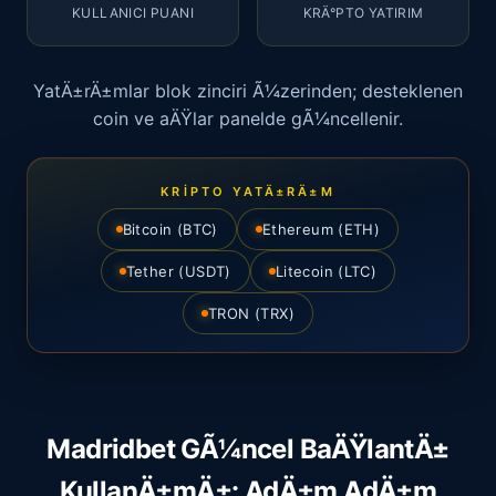
KULLANICI PUANI
KRÄ°PTO YATIRIM
YatÄ±rÄ±mlar blok zinciri Ã¼zerinden; desteklenen
coin ve aÄŸlar panelde gÃ¼ncellenir.
KRIPTO YATÄ±RÄ±M
Bitcoin (BTC)
Ethereum (ETH)
Tether (USDT)
Litecoin (LTC)
TRON (TRX)
Madridbet GÃ¼ncel BaÄŸlantÄ±
KullanÄ±mÄ±: AdÄ±m AdÄ±m