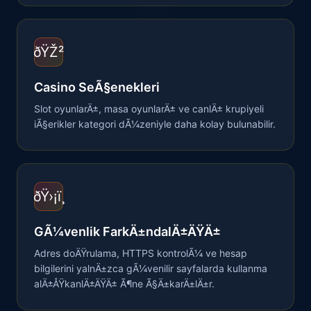
ðŸŽ²
Casino SeÃ§enekleri
Slot oyunlarÄ±, masa oyunlarÄ± ve canlÄ± krupiyeli
iÃ§erikler kategori dÃ¼zeniyle daha kolay bulunabilir.
ðŸ›¡ï¸
GÃ¼venlik FarkÄ±ndalÄ±ÄŸÄ±
Adres doÄŸrulama, HTTPS kontrolÃ¼ ve hesap
bilgilerini yalnÄ±zca gÃ¼venilir sayfalarda kullanma
alÄ±ÅŸkanlÄ±ÄŸÄ± Ã¶ne Ã§Ä±karÄ±lÄ±r.