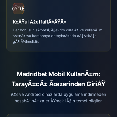
ðŸ“Œ
KoÅŸul ÅžeffaflÄ±ÄŸÄ±
Her bonusun sÃ¼resi, Ã§evrim kuralÄ± ve kullanÄ±m
sÄ±nÄ±rÄ± kampanya detaylarÄ±nda aÃ§Ä±kÃ§a
gÃ¶rÃ¼lmelidir.
Madridbet Mobil KullanÄ±m:
TarayÄ±cÄ± Ãœzerinden GiriÅŸ
iOS ve Android cihazlarda uygulama indirmeden
hesabÄ±nÄ±za eriÅŸmek iÃ§in temel bilgiler.