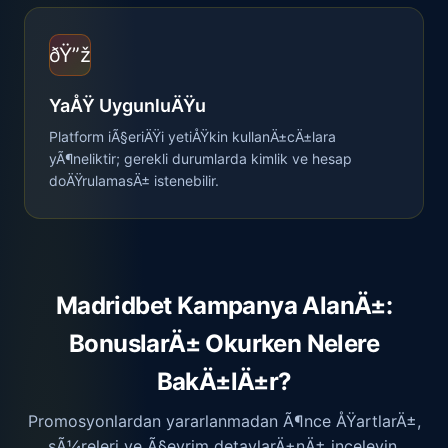
ðŸ”ž
YaÅŸ UygunluÄŸu
Platform iÃ§eriÄŸi yetiÅŸkin kullanÄ±cÄ±lara
yÃ¶neliktir; gerekli durumlarda kimlik ve hesap
doÄŸrulamasÄ± istenebilir.
Madridbet Kampanya AlanÄ±:
BonuslarÄ± Okurken Nelere
BakÄ±lÄ±r?
Promosyonlardan yararlanmadan Ã¶nce ÅŸartlarÄ±,
sÃ¼releri ve Ã§evrim detaylarÄ±nÄ± inceleyin.