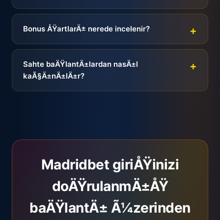
Bonus ÅŸartlarÄ± nerede incelenir?
Sahte baÄŸlantÄ±lardan nasÄ±l
kaÃ§Ä±nÄ±lÄ±r?
Madridbet giriÅŸinizi
doÄŸrulanmÄ±ÅŸ
baÄŸlantÄ± Ã¼zerinden