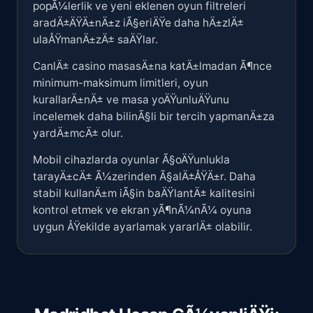
popÃ¼lerlik ve yeni eklenen oyun filtreleri
aradÄ±ÄŸÄ±nÄ±z iÃ§eriÄŸe daha hÄ±zlÄ±
ulaÅŸmanÄ±zÄ± saÄŸlar.
CanlÄ± casino masasÄ±na katÄ±lmadan Ã¶nce
minimum-maksimum limitleri, oyun
kurallarÄ±nÄ± ve masa yoÄŸunluÄŸunu
incelemek daha bilinÃ§li bir tercih yapmanÄ±za
yardÄ±mcÄ± olur.
Mobil cihazlarda oyunlar Ã§oÄŸunlukla
tarayÄ±cÄ± Ã¼zerinden Ã§alÄ±ÅŸÄ±r. Daha
stabil kullanÄ±m iÃ§in baÄŸlantÄ± kalitesini
kontrol etmek ve ekran yÃ¶nÃ¼nÃ¼ oyuna
uygun ÅŸekilde ayarlamak yararlÄ± olabilir.