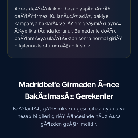
Adres deÄŸiÅŸiklikleri hesap yapÄ±nÄ±zÄ±
deÄŸiÅŸtirmez. KullanÄ±cÄ± adÄ±, bakiye,
kampanya haklarÄ± ve iÅŸlem geÃ§miÅŸi aynÄ±
Ã¼yelik altÄ±nda korunur. Bu nedenle doÄŸru
baÄŸlantÄ±ya ulaÅŸtÄ±ktan sonra normal giriÅŸ
bilgilerinizle oturum aÃ§abilirsiniz.
Madridbet'e Girmeden Ã–nce
BakÄ±lmasÄ± Gerekenler
BaÄŸlantÄ±, gÃ¼venlik simgesi, cihaz uyumu ve
hesap bilgileri giriÅŸ Ã¶ncesinde hÄ±zlÄ±ca
gÃ¶zden geÃ§irilmelidir.