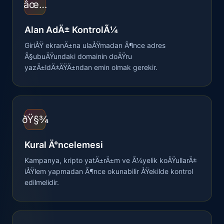
âœ…
Alan AdÄ± KontrolÃ¼
GiriÅŸ ekranÄ±na ulaÅŸmadan Ã¶nce adres
Ã§ubuÄŸundaki domainin doÄŸru
yazÄ±ldÄ±ÄŸÄ±ndan emin olmak gerekir.
ðŸ§¾
Kural Ä°ncelemesi
Kampanya, kripto yatÄ±rÄ±m ve Ã¼yelik koÅŸullarÄ±
iÅŸlem yapmadan Ã¶nce okunabilir ÅŸekilde kontrol
edilmelidir.