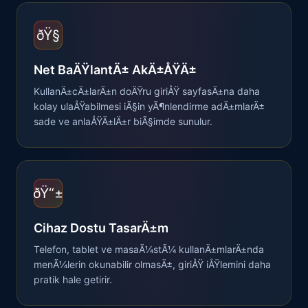
ðŸ§­
Net BaÄŸlantÄ± AkÄ±ÅŸÄ±
KullanÄ±cÄ±larÄ±n doÄŸru giriÅŸ sayfasÄ±na daha
kolay ulaÅŸabilmesi iÃ§in yÃ¶nlendirme adÄ±mlarÄ±
sade ve anlaÅŸÄ±lÄ±r biÃ§imde sunulur.
ðŸ“±
Cihaz Dostu TasarÄ±m
Telefon, tablet ve masaÃ¼stÃ¼ kullanÄ±mlarÄ±nda
menÃ¼lerin okunabilir olmasÄ±, giriÅŸ iÅŸlemini daha
pratik hale getirir.