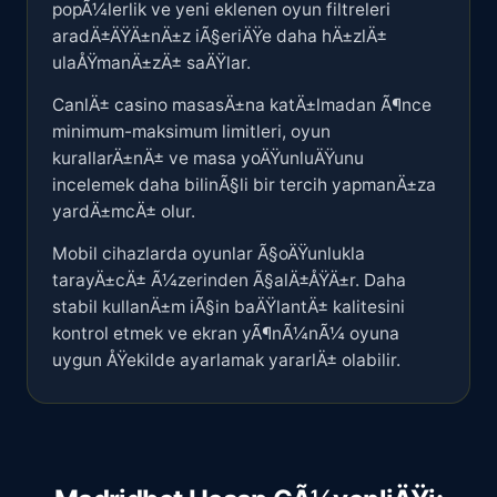
popÃ¼lerlik ve yeni eklenen oyun filtreleri
aradÄ±ÄŸÄ±nÄ±z iÃ§eriÄŸe daha hÄ±zlÄ±
ulaÅŸmanÄ±zÄ± saÄŸlar.
CanlÄ± casino masasÄ±na katÄ±lmadan Ã¶nce
minimum-maksimum limitleri, oyun
kurallarÄ±nÄ± ve masa yoÄŸunluÄŸunu
incelemek daha bilinÃ§li bir tercih yapmanÄ±za
yardÄ±mcÄ± olur.
Mobil cihazlarda oyunlar Ã§oÄŸunlukla
tarayÄ±cÄ± Ã¼zerinden Ã§alÄ±ÅŸÄ±r. Daha
stabil kullanÄ±m iÃ§in baÄŸlantÄ± kalitesini
kontrol etmek ve ekran yÃ¶nÃ¼nÃ¼ oyuna
uygun ÅŸekilde ayarlamak yararlÄ± olabilir.