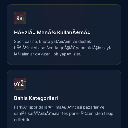
âš¡
HÄ±zlÄ± MenÃ¼ KullanÄ±mÄ±
Spor, casino, kripto yatÄ±rÄ±m ve destek
bÃ¶lÃ¼mleri arasÄ±nda geÃ§iÅŸ yapmak iÃ§in sayfa
iÃ§i alanlar dÃ¼zenli bir yapÄ± izler.
ðŸŽ¯
Bahis Kategorileri
FarklÄ± spor dallarÄ±, maÃ§ Ã¶ncesi pazarlar ve
canlÄ± karÅŸÄ±laÅŸmalar tek panel Ã¼zerinden takip
edilebilir.