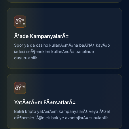
ðŸ”„
Ä°ade KampanyalarÄ±
Spor ya da casino kullanÄ±mÄ±na baÄŸlÄ± kayÄ±p
iadesi seÃ§enekleri kullanÄ±cÄ± panelinde
duyurulabilir.
ðŸ’°
YatÄ±rÄ±m FÄ±rsatlarÄ±
Belirli kripto yatÄ±rÄ±m kampanyalarÄ± veya Ã¶zel
dÃ¶nemler iÃ§in ek bakiye avantajlarÄ± sunulabilir.