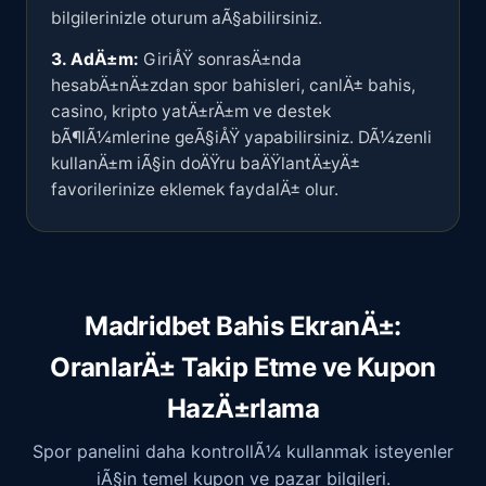
bilgilerinizle oturum aÃ§abilirsiniz.
3. AdÄ±m:
GiriÅŸ sonrasÄ±nda
hesabÄ±nÄ±zdan spor bahisleri, canlÄ± bahis,
casino, kripto yatÄ±rÄ±m ve destek
bÃ¶lÃ¼mlerine geÃ§iÅŸ yapabilirsiniz. DÃ¼zenli
kullanÄ±m iÃ§in doÄŸru baÄŸlantÄ±yÄ±
favorilerinize eklemek faydalÄ± olur.
Madridbet Bahis EkranÄ±:
OranlarÄ± Takip Etme ve Kupon
HazÄ±rlama
Spor panelini daha kontrollÃ¼ kullanmak isteyenler
iÃ§in temel kupon ve pazar bilgileri.