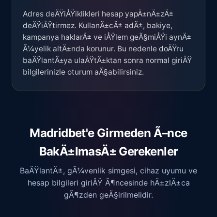
Adres deÄŸiÅŸiklikleri hesap yapÄ±nÄ±zÄ±
deÄŸiÅŸtirmez. KullanÄ±cÄ± adÄ±, bakiye,
kampanya haklarÄ± ve iÅŸlem geÃ§miÅŸi aynÄ±
Ã¼yelik altÄ±nda korunur. Bu nedenle doÄŸru
baÄŸlantÄ±ya ulaÅŸtÄ±ktan sonra normal giriÅŸ
bilgilerinizle oturum aÃ§abilirsiniz.
Madridbet'e Girmeden Ã–nce
BakÄ±lmasÄ± Gerekenler
BaÄŸlantÄ±, gÃ¼venlik simgesi, cihaz uyumu ve
hesap bilgileri giriÅŸ Ã¶ncesinde hÄ±zlÄ±ca
gÃ¶zden geÃ§irilmelidir.