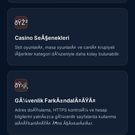
ðŸŽ²
Casino SeÃ§enekleri
Slot oyunlarÄ±, masa oyunlarÄ± ve canlÄ± krupiyeli
iÃ§erikler kategori dÃ¼zeniyle daha kolay bulunabilir.
ðŸ›¡ï¸
GÃ¼venlik FarkÄ±ndalÄ±ÄŸÄ±
Adres doÄŸrulama, HTTPS kontrolÃ¼ ve hesap
bilgilerini yalnÄ±zca gÃ¼venilir sayfalarda kullanma
alÄ±ÅŸkanlÄ±ÄŸÄ± Ã¶ne Ã§Ä±karÄ±lÄ±r.