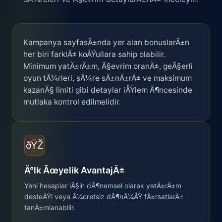
Kampanya sayfasÄ±nda yer alan bonuslarÄ±n
her biri farklÄ± koÅŸullara sahip olabilir.
Minimum yatÄ±rÄ±m, Ã§evrim oranÄ±, geÃ§erli
oyun tÃ¼rleri, sÃ¼re sÄ±nÄ±rÄ± ve maksimum
kazanÃ§ limiti gibi detaylar iÅŸlem Ã¶ncesinde
mutlaka kontrol edilmelidir.
ðŸŽ
Ä°lk Ãœyelik AvantajÄ±
Yeni hesaplar iÃ§in dÃ¶nemsel olarak yatÄ±rÄ±m
desteÄŸi veya Ã¼cretsiz dÃ¶nÃ¼ÅŸ fÄ±rsatlarÄ±
tanÄ±mlanabilir.