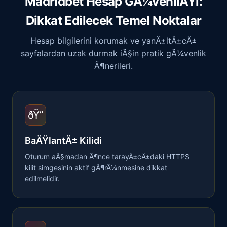
Madridbet Hesap GÃ¼venliÄŸi:
Dikkat Edilecek Temel Noktalar
Hesap bilgilerini korumak ve yanÄ±ltÄ±cÄ±
sayfalardan uzak durmak iÃ§in pratik gÃ¼venlik
Ã¶nerileri.
ðŸ”
BaÄŸlantÄ± Kilidi
Oturum aÃ§madan Ã¶nce tarayÄ±cÄ±daki HTTPS
kilit simgesinin aktif gÃ¶rÃ¼nmesine dikkat
edilmelidir.