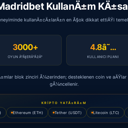
Madridbet KullanÄ±m KÄ±sa 
eneyiminde kullanÄ±cÄ±larÄ±n en Ã§ok dikkat ettiÄŸi temel 
3000+
4.8â˜…
OYUN Ä°Ã‡ERÄ°ÄžÄ°
KULLANICI PUANI
±mlar blok zinciri Ã¼zerinden; desteklenen coin ve aÄŸlar
gÃ¼ncellenir.
KRIPTO YATÄ±RÄ±M
)
Ethereum (ETH)
Tether (USDT)
Litecoin (LTC)