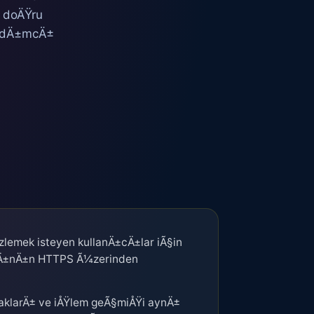
, doÄŸru
ardÄ±mcÄ±
izlemek isteyen kullanÄ±cÄ±lar iÃ§in
tÄ±nÄ±n HTTPS Ã¼zerinden
aklarÄ± ve iÅŸlem geÃ§miÅŸi aynÄ±