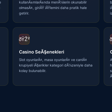
e
kullanÄ±mlarÄ±nda menÃ¼lerin okunabilir
b
e
olmasÄ±, giriÅŸ iÅŸlemini daha pratik hale
i
getirir.
i
ðŸŽ²
ð
Casino SeÃ§enekleri
Slot oyunlarÄ±, masa oyunlarÄ± ve canlÄ±
A
krupiyeli iÃ§erikler kategori dÃ¼zeniyle daha
h
kolay bulunabilir.
s
Ã