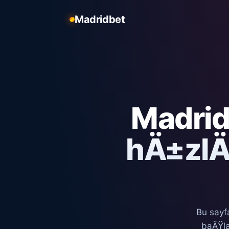
Madridbet
Madri
hÄ±zlÄ
Bu sayf
baÄŸla