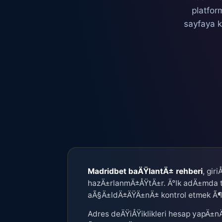
platfor
sayfaya 
Madridbet baÄŸlantÄ± rehberi
, gir
hazÄ±rlanmÄ±ÅŸtÄ±r. Ä°lk adÄ±mda
aÃ§Ä±ldÄ±ÄŸÄ±nÄ± kontrol etmek Ã¶n
Adres deÄŸiÅŸiklikleri hesap yapÄ±