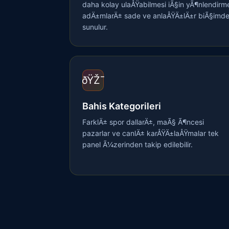
daha kolay ulaÅŸabilmesi iÃ§in yÃ¶nlendirm
adÄ±mlarÄ± sade ve anlaÅŸÄ±lÄ±r biÃ§imd
sunulur.
ðŸŽ¯
Bahis Kategorileri
FarklÄ± spor dallarÄ±, maÃ§ Ã¶ncesi
pazarlar ve canlÄ± karÅŸÄ±laÅŸmalar tek
panel Ã¼zerinden takip edilebilir.