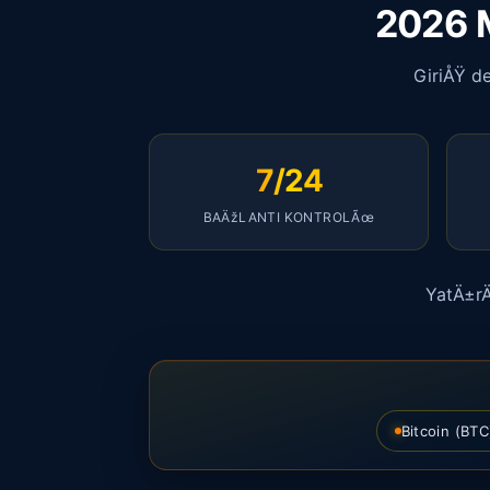
2026 
GiriÅŸ d
7/24
BAÄžLANTI KONTROLÃœ
YatÄ±rÄ
Bitcoin (BTC