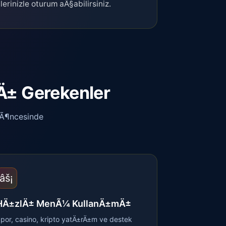
rinizle oturum aÃ§abilirsiniz.
Ä± Gerekenler
 Ã¶ncesinde
âš¡
HÄ±zlÄ± MenÃ¼ KullanÄ±mÄ±
por, casino, kripto yatÄ±rÄ±m ve destek