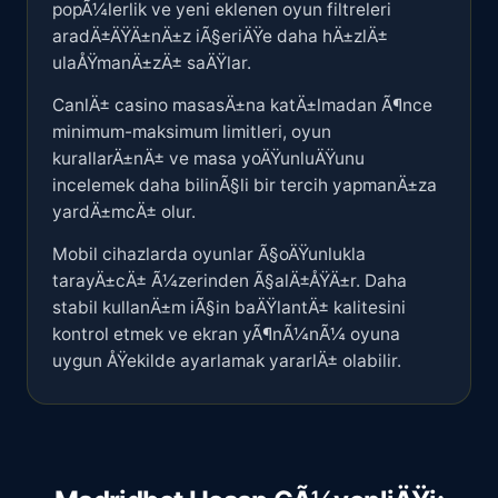
popÃ¼lerlik ve yeni eklenen oyun filtreleri
aradÄ±ÄŸÄ±nÄ±z iÃ§eriÄŸe daha hÄ±zlÄ±
ulaÅŸmanÄ±zÄ± saÄŸlar.
CanlÄ± casino masasÄ±na katÄ±lmadan Ã¶nce
minimum-maksimum limitleri, oyun
kurallarÄ±nÄ± ve masa yoÄŸunluÄŸunu
incelemek daha bilinÃ§li bir tercih yapmanÄ±za
yardÄ±mcÄ± olur.
Mobil cihazlarda oyunlar Ã§oÄŸunlukla
tarayÄ±cÄ± Ã¼zerinden Ã§alÄ±ÅŸÄ±r. Daha
stabil kullanÄ±m iÃ§in baÄŸlantÄ± kalitesini
kontrol etmek ve ekran yÃ¶nÃ¼nÃ¼ oyuna
uygun ÅŸekilde ayarlamak yararlÄ± olabilir.