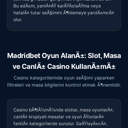
Bu adÄ±m, yanlÄ±ÅŸ karÅŸÄ±laÅŸma veya
hatalÄ± tutar seÃ§imini Ã¶nlemeye yardÄ±mcÄ±
olur.
Madridbet Oyun AlanÄ±: Slot, Masa
ve CanlÄ± Casino KullanÄ±mÄ±
Casino kategorilerinde oyun seÃ§imi yaparken
filtreleri ve masa bilgilerini kontrol etmek Ã¶nemlidir.
Casino bÃ¶lÃ¼mÃ¼nde slotlar, masa oyunlarÄ±,
canlÄ± krupiyeli masalar ve oyun ÅŸovlarÄ±
farklÄ± kategorilerde sunulur. SaÄŸlayÄ±cÄ±,