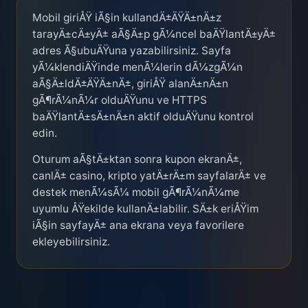
Mobil giriÅŸ iÃ§in kullandÄ±ÄŸÄ±nÄ±z
tarayÄ±cÄ±yÄ± aÃ§Ä±p gÃ¼ncel baÄŸlantÄ±yÄ±
adres Ã§ubuÄŸuna yazabilirsiniz. Sayfa
yÃ¼klendiÄŸinde menÃ¼lerin dÃ¼zgÃ¼n
aÃ§Ä±ldÄ±ÄŸÄ±nÄ±, giriÅŸ alanÄ±nÄ±n
gÃ¶rÃ¼nÃ¼r olduÄŸunu ve HTTPS
baÄŸlantÄ±sÄ±nÄ±n aktif olduÄŸunu kontrol
edin.
Oturum aÃ§tÄ±ktan sonra kupon ekranÄ±,
canlÄ± casino, kripto yatÄ±rÄ±m sayfalarÄ± ve
destek menÃ¼sÃ¼ mobil gÃ¶rÃ¼nÃ¼me
uyumlu ÅŸekilde kullanÄ±labilir. SÄ±k eriÅŸim
iÃ§in sayfayÄ± ana ekrana veya favorilere
ekleyebilirsiniz.