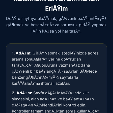
EriÅŸim
DoÄŸru sayfaya ulaÅŸmak, gÃ¼venli baÄŸlantÄ±yÄ±
gÃ¶rmek ve hesabÄ±nÄ±za sorunsuz giriÅŸ yapmak
iÃ§in kÄ±sa yol haritasÄ±.
1. AdÄ±m:
GiriÅŸ yapmak istediÄŸinizde adresi
arama sonuÃ§larÄ± yerine doÄŸrudan
tarayÄ±cÄ± Ã§ubuÄŸuna yazmanÄ±z daha
gÃ¼venli bir baÅŸlangÄ±Ã§ saÄŸlar. BÃ¶ylece
benzer gÃ¶rÃ¼nÃ¼mlÃ¼ sayfalarla
karÅŸÄ±laÅŸma ihtimali azalÄ±r.
2. AdÄ±m:
Sayfa aÃ§Ä±ldÄ±ÄŸÄ±nda kilit
simgesini, alan adÄ±nÄ± ve baÄŸlantÄ±nÄ±n
dÃ¼zgÃ¼n yÃ¼klendiÄŸini kontrol edin.
Kontroller tamamlandÄ±ktan sonra kullanÄ±cÄ±