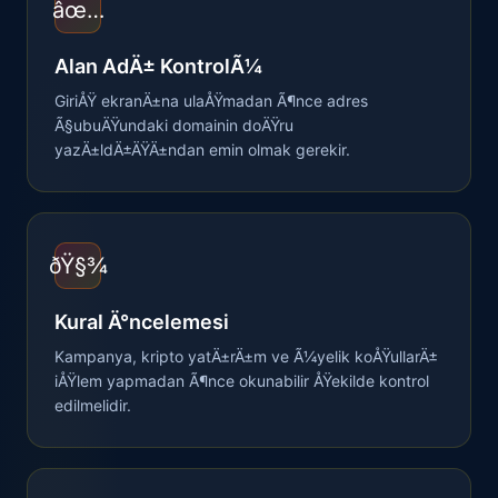
âœ…
Alan AdÄ± KontrolÃ¼
GiriÅŸ ekranÄ±na ulaÅŸmadan Ã¶nce adres
Ã§ubuÄŸundaki domainin doÄŸru
yazÄ±ldÄ±ÄŸÄ±ndan emin olmak gerekir.
ðŸ§¾
Kural Ä°ncelemesi
Kampanya, kripto yatÄ±rÄ±m ve Ã¼yelik koÅŸullarÄ±
iÅŸlem yapmadan Ã¶nce okunabilir ÅŸekilde kontrol
edilmelidir.