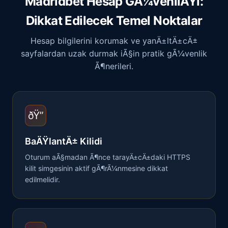
Madridbet Hesap GÃ¼venliÄŸi:
Dikkat Edilecek Temel Noktalar
Hesap bilgilerini korumak ve yanÄ±ltÄ±cÄ±
sayfalardan uzak durmak iÃ§in pratik gÃ¼venlik
Ã¶nerileri.
ðŸ”
BaÄŸlantÄ± Kilidi
Oturum aÃ§madan Ã¶nce tarayÄ±cÄ±daki HTTPS
kilit simgesinin aktif gÃ¶rÃ¼nmesine dikkat
edilmelidir.