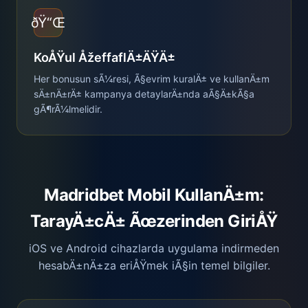
ðŸ“Œ
KoÅŸul ÅžeffaflÄ±ÄŸÄ±
Her bonusun sÃ¼resi, Ã§evrim kuralÄ± ve kullanÄ±m
sÄ±nÄ±rÄ± kampanya detaylarÄ±nda aÃ§Ä±kÃ§a
gÃ¶rÃ¼lmelidir.
Madridbet Mobil KullanÄ±m:
TarayÄ±cÄ± Ãœzerinden GiriÅŸ
iOS ve Android cihazlarda uygulama indirmeden
hesabÄ±nÄ±za eriÅŸmek iÃ§in temel bilgiler.