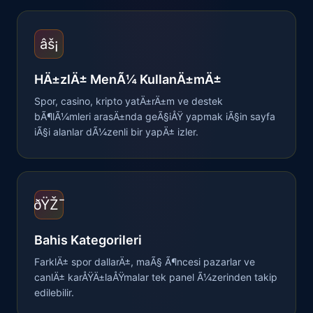
âš¡
HÄ±zlÄ± MenÃ¼ KullanÄ±mÄ±
Spor, casino, kripto yatÄ±rÄ±m ve destek
bÃ¶lÃ¼mleri arasÄ±nda geÃ§iÅŸ yapmak iÃ§in sayfa
iÃ§i alanlar dÃ¼zenli bir yapÄ± izler.
ðŸŽ¯
Bahis Kategorileri
FarklÄ± spor dallarÄ±, maÃ§ Ã¶ncesi pazarlar ve
canlÄ± karÅŸÄ±laÅŸmalar tek panel Ã¼zerinden takip
edilebilir.