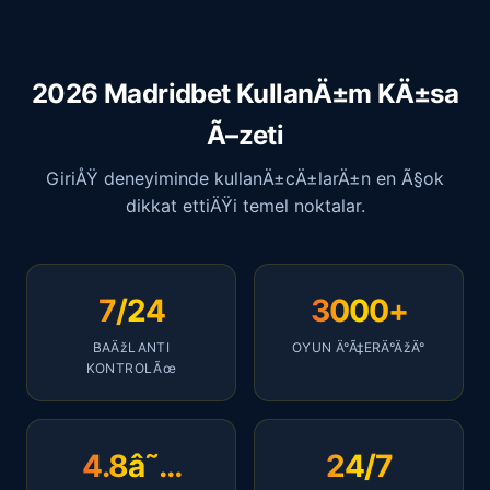
2026 Madridbet KullanÄ±m KÄ±sa
Ã–zeti
GiriÅŸ deneyiminde kullanÄ±cÄ±larÄ±n en Ã§ok
dikkat ettiÄŸi temel noktalar.
7/24
3000+
BAÄžLANTI
OYUN Ä°Ã‡ERÄ°ÄžÄ°
KONTROLÃœ
4.8â˜…
24/7