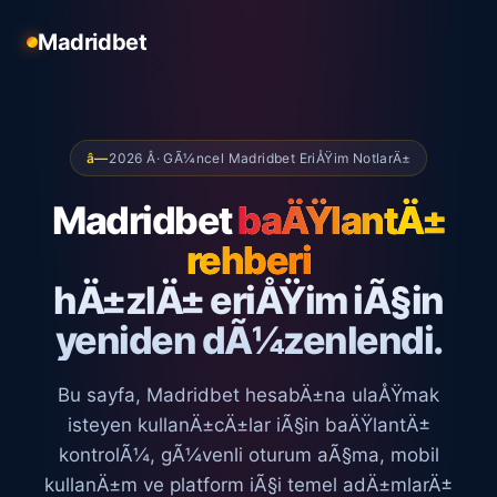
Madridbet
â—
2026 Â· GÃ¼ncel Madridbet EriÅŸim NotlarÄ±
Madridbet
baÄŸlantÄ±
rehberi
hÄ±zlÄ± eriÅŸim iÃ§in
yeniden dÃ¼zenlendi.
Bu sayfa, Madridbet hesabÄ±na ulaÅŸmak
isteyen kullanÄ±cÄ±lar iÃ§in baÄŸlantÄ±
kontrolÃ¼, gÃ¼venli oturum aÃ§ma, mobil
kullanÄ±m ve platform iÃ§i temel adÄ±mlarÄ±