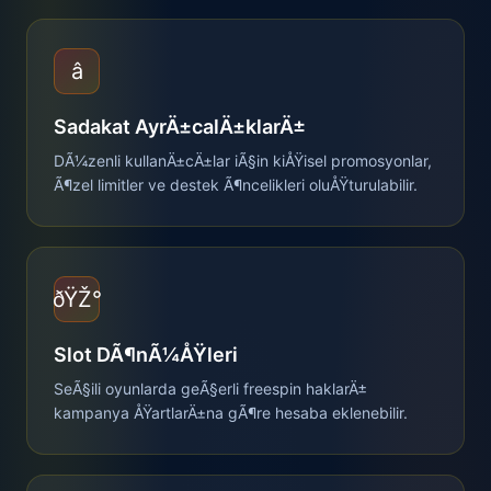
â­
Sadakat AyrÄ±calÄ±klarÄ±
DÃ¼zenli kullanÄ±cÄ±lar iÃ§in kiÅŸisel promosyonlar,
Ã¶zel limitler ve destek Ã¶ncelikleri oluÅŸturulabilir.
ðŸŽ°
Slot DÃ¶nÃ¼ÅŸleri
SeÃ§ili oyunlarda geÃ§erli freespin haklarÄ±
kampanya ÅŸartlarÄ±na gÃ¶re hesaba eklenebilir.