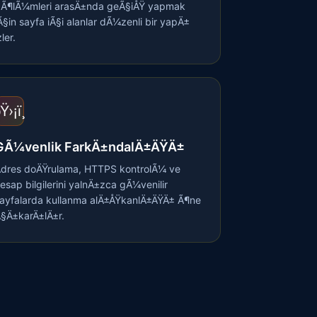
Ã¶lÃ¼mleri arasÄ±nda geÃ§iÅŸ yapmak
Ã§in sayfa iÃ§i alanlar dÃ¼zenli bir yapÄ±
zler.
Ÿ›¡ï¸
GÃ¼venlik FarkÄ±ndalÄ±ÄŸÄ±
dres doÄŸrulama, HTTPS kontrolÃ¼ ve
esap bilgilerini yalnÄ±zca gÃ¼venilir
ayfalarda kullanma alÄ±ÅŸkanlÄ±ÄŸÄ± Ã¶ne
§Ä±karÄ±lÄ±r.