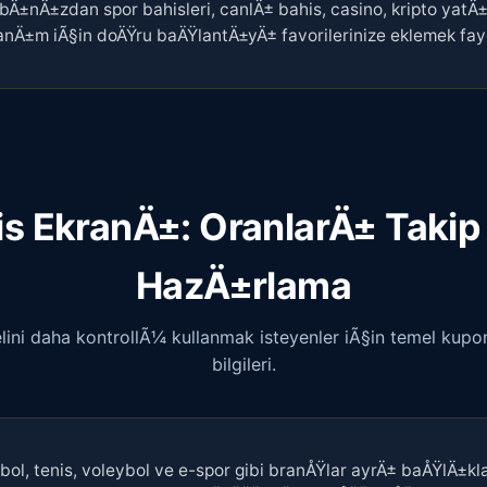
Ä±nÄ±zdan spor bahisleri, canlÄ± bahis, casino, kripto yat
lanÄ±m iÃ§in doÄŸru baÄŸlantÄ±yÄ± favorilerinize eklemek fay
is EkranÄ±: OranlarÄ± Takip
HazÄ±rlama
lini daha kontrollÃ¼ kullanmak isteyenler iÃ§in temel kupo
bilgileri.
, tenis, voleybol ve e-spor gibi branÅŸlar ayrÄ± baÅŸlÄ±klar a