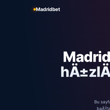
Madridbet
Madri
hÄ±zlÄ
Bu sayf
baÄŸla