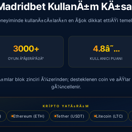
Madridbet KullanÄ±m KÄ±sa 
eneyiminde kullanÄ±cÄ±larÄ±n en Ã§ok dikkat ettiÄŸi temel 
3000+
4.8â˜…
OYUN Ä°Ã‡ERÄ°ÄžÄ°
KULLANICI PUANI
±mlar blok zinciri Ã¼zerinden; desteklenen coin ve aÄŸlar
gÃ¼ncellenir.
KRIPTO YATÄ±RÄ±M
)
Ethereum (ETH)
Tether (USDT)
Litecoin (LTC)