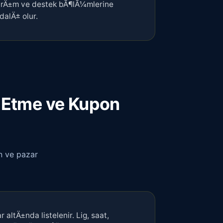
Ä±rÄ±m ve destek bÃ¶lÃ¼mlerine
dalÄ± olur.
 Etme ve Kupon
n ve pazar
ltÄ±nda listelenir. Lig, saat,