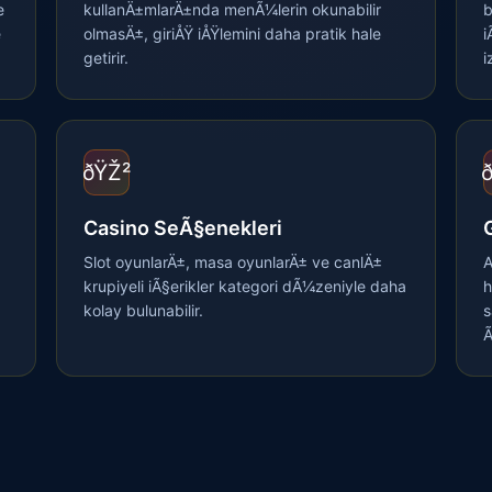
e
kullanÄ±mlarÄ±nda menÃ¼lerin okunabilir
b
e
olmasÄ±, giriÅŸ iÅŸlemini daha pratik hale
i
getirir.
i
ðŸŽ²
ð
Casino SeÃ§enekleri
Slot oyunlarÄ±, masa oyunlarÄ± ve canlÄ±
A
krupiyeli iÃ§erikler kategori dÃ¼zeniyle daha
h
kolay bulunabilir.
s
Ã