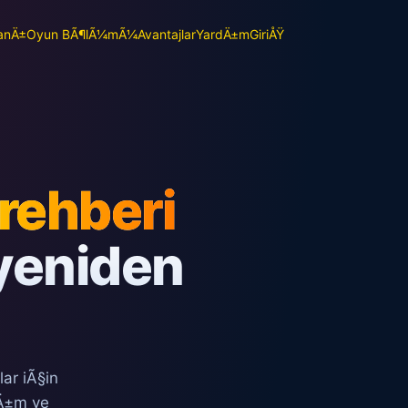
lanÄ±
Oyun BÃ¶lÃ¼mÃ¼
Avantajlar
YardÄ±m
GiriÅŸ
rehberi
yeniden
ar iÃ§in
nÄ±m ve