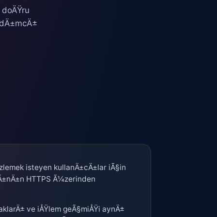
, doÄŸru
ardÄ±mcÄ±
izlemek isteyen kullanÄ±cÄ±lar iÃ§in
tÄ±nÄ±n HTTPS Ã¼zerinden
aklarÄ± ve iÅŸlem geÃ§miÅŸi aynÄ±