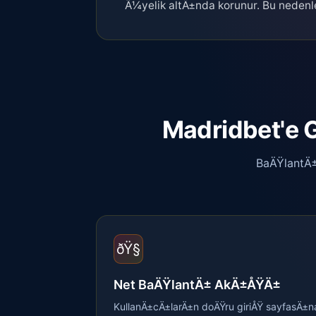
Ã¼yelik altÄ±nda korunur. Bu nedenle
Madridbet'e 
BaÄŸlantÄ±
ðŸ§­
Net BaÄŸlantÄ± AkÄ±ÅŸÄ±
KullanÄ±cÄ±larÄ±n doÄŸru giriÅŸ sayfasÄ±n