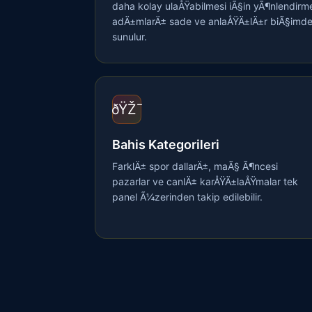
daha kolay ulaÅŸabilmesi iÃ§in yÃ¶nlendirm
adÄ±mlarÄ± sade ve anlaÅŸÄ±lÄ±r biÃ§imd
sunulur.
ðŸŽ¯
Bahis Kategorileri
FarklÄ± spor dallarÄ±, maÃ§ Ã¶ncesi
pazarlar ve canlÄ± karÅŸÄ±laÅŸmalar tek
panel Ã¼zerinden takip edilebilir.