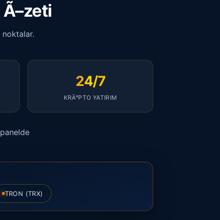
Ã–zeti
noktalar.
24/7
KRÄ°PTO YATIRIM
 panelde
TRON (TRX)