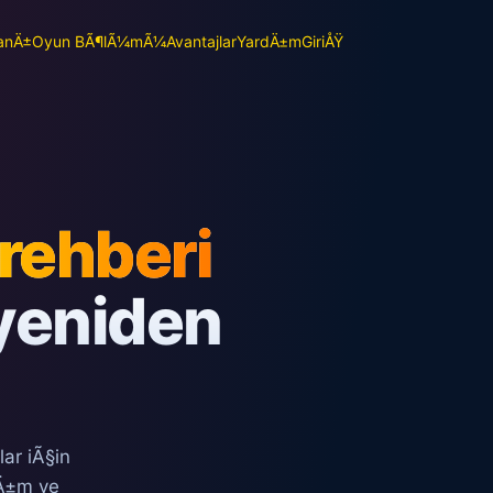
lanÄ±
Oyun BÃ¶lÃ¼mÃ¼
Avantajlar
YardÄ±m
GiriÅŸ
rehberi
yeniden
ar iÃ§in
nÄ±m ve