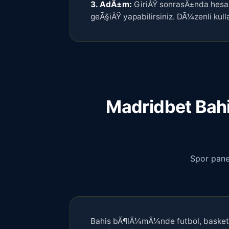
3. AdÄ±m:
GiriÅŸ sonrasÄ±nda hesab
geÃ§iÅŸ yapabilirsiniz. DÃ¼zenli kul
Madridbet Bah
Spor pane
Bahis bÃ¶lÃ¼mÃ¼nde futbol, basketbol