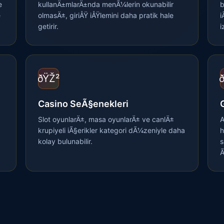
e
kullanÄ±mlarÄ±nda menÃ¼lerin okunabilir
b
e
olmasÄ±, giriÅŸ iÅŸlemini daha pratik hale
i
getirir.
i
ðŸŽ²
ð
Casino SeÃ§enekleri
Slot oyunlarÄ±, masa oyunlarÄ± ve canlÄ±
A
krupiyeli iÃ§erikler kategori dÃ¼zeniyle daha
h
kolay bulunabilir.
s
Ã