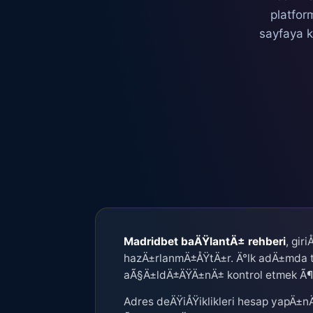
platfor
sayfaya 
Madridbet baÄŸlantÄ± rehberi
, gir
hazÄ±rlanmÄ±ÅŸtÄ±r. Ä°lk adÄ±mda
aÃ§Ä±ldÄ±ÄŸÄ±nÄ± kontrol etmek Ã¶n
Adres deÄŸiÅŸiklikleri hesap yapÄ±