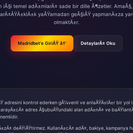
m iÃ§i temel adÄ±mlarÄ± sade bir dille Ã¶zetler. AmaÃ§
karÄ±ÅŸÄ±klÄ±k yaÅŸamadan geÃ§iÅŸ yapmanÄ±za y
olmaktÄ±r.
Madridbet'e GiriÅŸ â†’
DetaylarÄ± Oku
iÅŸ adresini kontrol ederken gÃ¼venli ve anlaÅŸÄ±lÄ±r bir yol 
 tarayÄ±cÄ± adres Ã§ubuÄŸundaki alan adÄ±nÄ± ve baÄŸlan
emlidir.
nÄ±zÄ± deÄŸiÅŸtirmez. KullanÄ±cÄ± adÄ±, bakiye, kampanya h