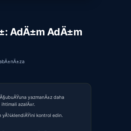
Ä±: AdÄ±m AdÄ±m
sabÄ±nÄ±za
Ä± Ã§ubuÄŸuna yazmanÄ±z daha
htimali azalÄ±r.
yÃ¼klendiÄŸini kontrol edin.