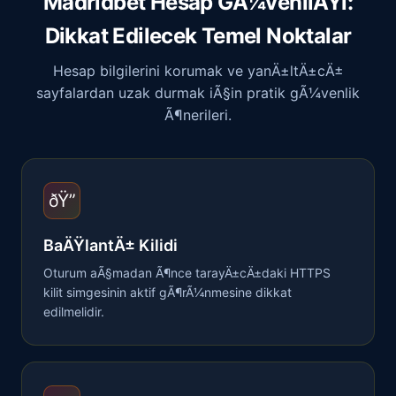
Madridbet Hesap GÃ¼venliÄŸi:
Dikkat Edilecek Temel Noktalar
Hesap bilgilerini korumak ve yanÄ±ltÄ±cÄ±
sayfalardan uzak durmak iÃ§in pratik gÃ¼venlik
Ã¶nerileri.
ðŸ”
BaÄŸlantÄ± Kilidi
Oturum aÃ§madan Ã¶nce tarayÄ±cÄ±daki HTTPS
kilit simgesinin aktif gÃ¶rÃ¼nmesine dikkat
edilmelidir.