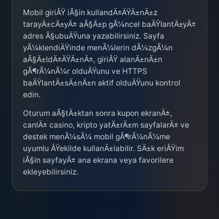
Mobil giriÅŸ iÃ§in kullandÄ±ÄŸÄ±nÄ±z
tarayÄ±cÄ±yÄ± aÃ§Ä±p gÃ¼ncel baÄŸlantÄ±yÄ±
adres Ã§ubuÄŸuna yazabilirsiniz. Sayfa
yÃ¼klendiÄŸinde menÃ¼lerin dÃ¼zgÃ¼n
aÃ§Ä±ldÄ±ÄŸÄ±nÄ±, giriÅŸ alanÄ±nÄ±n
gÃ¶rÃ¼nÃ¼r olduÄŸunu ve HTTPS
baÄŸlantÄ±sÄ±nÄ±n aktif olduÄŸunu kontrol
edin.
Oturum aÃ§tÄ±ktan sonra kupon ekranÄ±,
canlÄ± casino, kripto yatÄ±rÄ±m sayfalarÄ± ve
destek menÃ¼sÃ¼ mobil gÃ¶rÃ¼nÃ¼me
uyumlu ÅŸekilde kullanÄ±labilir. SÄ±k eriÅŸim
iÃ§in sayfayÄ± ana ekrana veya favorilere
ekleyebilirsiniz.