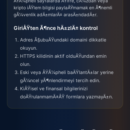
ÅŸÃ¼pheli sayfalarda ÅŸifre, cÃ¼zdan veya
kripto iÅŸlem bilgisi paylaÅŸmamak en Ã¶nemli
gÃ¼venlik adÄ±mlarÄ± arasÄ±ndadÄ±r.
GiriÅŸten Ã¶nce hÄ±zlÄ± kontrol
Adres Ã§ubuÄŸundaki domaini dikkatle
okuyun.
HTTPS kilidinin aktif olduÄŸundan emin
olun.
Eski veya ÅŸÃ¼pheli baÄŸlantÄ±lar yerine
gÃ¼ncel yÃ¶nlendirmeyi tercih edin.
KiÅŸisel ve finansal bilgilerinizi
doÄŸrulanmamÄ±ÅŸ formlara yazmayÄ±n.