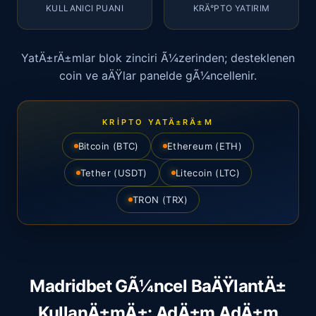
KULLANICI PUANI
KRÄ°PTO YATIRIM
YatÄ±rÄ±mlar blok zinciri Ã¼zerinden; desteklenen
coin ve aÄŸlar panelde gÃ¼ncellenir.
KRIPTO YATÄ±RÄ±M
Bitcoin (BTC)
Ethereum (ETH)
Tether (USDT)
Litecoin (LTC)
TRON (TRX)
Madridbet GÃ¼ncel BaÄŸlantÄ±
KullanÄ±mÄ±: AdÄ±m AdÄ±m