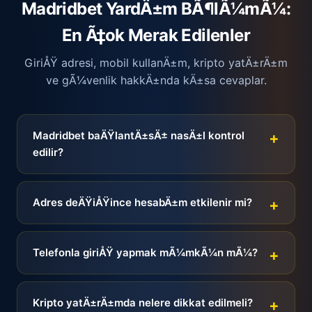
Madridbet YardÄ±m BÃ¶lÃ¼mÃ¼:
En Ã‡ok Merak Edilenler
GiriÅŸ adresi, mobil kullanÄ±m, kripto yatÄ±rÄ±m
ve gÃ¼venlik hakkÄ±nda kÄ±sa cevaplar.
Madridbet baÄŸlantÄ±sÄ± nasÄ±l kontrol
edilir?
Adres deÄŸiÅŸince hesabÄ±m etkilenir mi?
Telefonla giriÅŸ yapmak mÃ¼mkÃ¼n mÃ¼?
Kripto yatÄ±rÄ±mda nelere dikkat edilmeli?