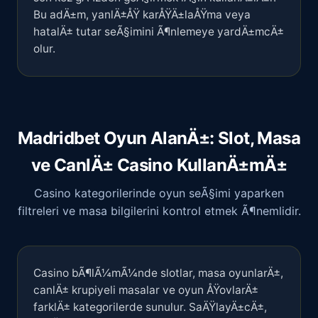
Bu adÄ±m, yanlÄ±ÅŸ karÅŸÄ±laÅŸma veya
hatalÄ± tutar seÃ§imini Ã¶nlemeye yardÄ±mcÄ±
olur.
Madridbet Oyun AlanÄ±: Slot, Masa
ve CanlÄ± Casino KullanÄ±mÄ±
Casino kategorilerinde oyun seÃ§imi yaparken
filtreleri ve masa bilgilerini kontrol etmek Ã¶nemlidir.
Casino bÃ¶lÃ¼mÃ¼nde slotlar, masa oyunlarÄ±,
canlÄ± krupiyeli masalar ve oyun ÅŸovlarÄ±
farklÄ± kategorilerde sunulur. SaÄŸlayÄ±cÄ±,