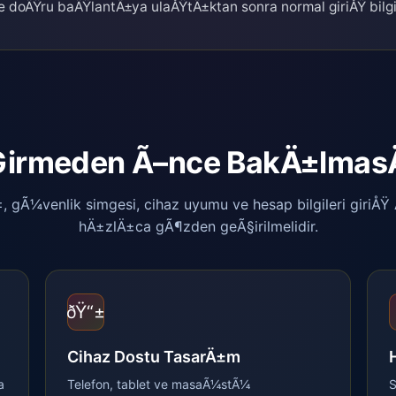
 doÄŸru baÄŸlantÄ±ya ulaÅŸtÄ±ktan sonra normal giriÅŸ bilgile
Girmeden Ã–nce BakÄ±lmas
, gÃ¼venlik simgesi, cihaz uyumu ve hesap bilgileri giriÅŸ
hÄ±zlÄ±ca gÃ¶zden geÃ§irilmelidir.
ðŸ“±
Cihaz Dostu TasarÄ±m
a
Telefon, tablet ve masaÃ¼stÃ¼
S