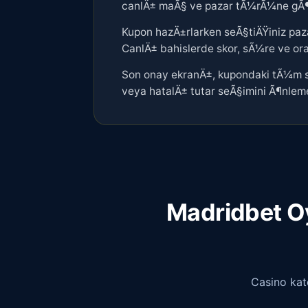
canlÄ± maÃ§ ve pazar tÃ¼rÃ¼ne gÃ¶r
Kupon hazÄ±rlarken seÃ§tiÄŸiniz pa
CanlÄ± bahislerde skor, sÃ¼re ve ora
Son onay ekranÄ±, kupondaki tÃ¼m s
veya hatalÄ± tutar seÃ§imini Ã¶nle
Madridbet O
Casino kate