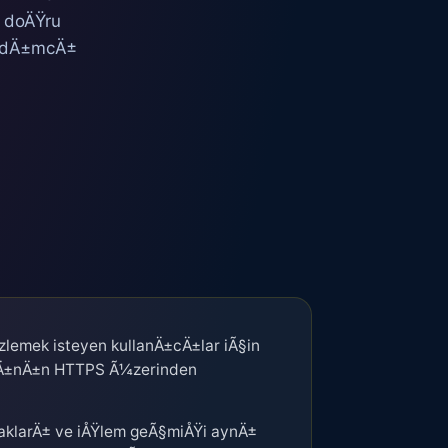
, doÄŸru
ardÄ±mcÄ±
izlemek isteyen kullanÄ±cÄ±lar iÃ§in
tÄ±nÄ±n HTTPS Ã¼zerinden
aklarÄ± ve iÅŸlem geÃ§miÅŸi aynÄ±