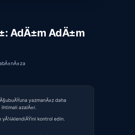
Ä±: AdÄ±m AdÄ±m
sabÄ±nÄ±za
Ä± Ã§ubuÄŸuna yazmanÄ±z daha
htimali azalÄ±r.
yÃ¼klendiÄŸini kontrol edin.