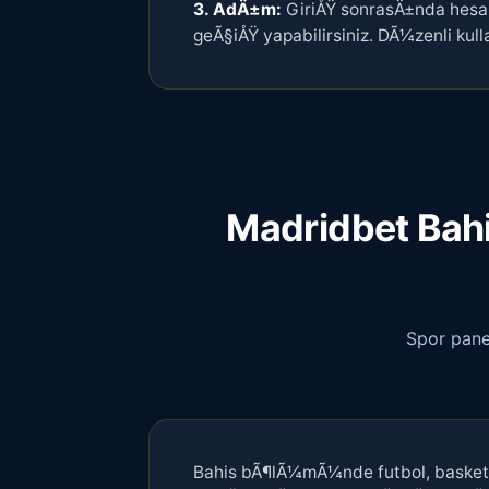
3. AdÄ±m:
GiriÅŸ sonrasÄ±nda hesab
geÃ§iÅŸ yapabilirsiniz. DÃ¼zenli kul
Madridbet Bah
Spor pane
Bahis bÃ¶lÃ¼mÃ¼nde futbol, basketbol