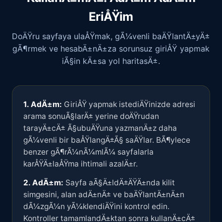
EriÅŸim
DoÄŸru sayfaya ulaÅŸmak, gÃ¼venli baÄŸlantÄ±yÄ±
gÃ¶rmek ve hesabÄ±nÄ±za sorunsuz giriÅŸ yapmak
iÃ§in kÄ±sa yol haritasÄ±.
1. AdÄ±m:
GiriÅŸ yapmak istediÄŸinizde adresi
arama sonuÃ§larÄ± yerine doÄŸrudan
tarayÄ±cÄ± Ã§ubuÄŸuna yazmanÄ±z daha
gÃ¼venli bir baÅŸlangÄ±Ã§ saÄŸlar. BÃ¶ylece
benzer gÃ¶rÃ¼nÃ¼mlÃ¼ sayfalarla
karÅŸÄ±laÅŸma ihtimali azalÄ±r.
2. AdÄ±m:
Sayfa aÃ§Ä±ldÄ±ÄŸÄ±nda kilit
simgesini, alan adÄ±nÄ± ve baÄŸlantÄ±nÄ±n
dÃ¼zgÃ¼n yÃ¼klendiÄŸini kontrol edin.
Kontroller tamamlandÄ±ktan sonra kullanÄ±cÄ±