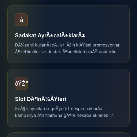
â­
Sadakat AyrÄ±calÄ±klarÄ±
DÃ¼zenli kullanÄ±cÄ±lar iÃ§in kiÅŸisel promosyonlar,
Ã¶zel limitler ve destek Ã¶ncelikleri oluÅŸturulabilir.
ðŸŽ°
Slot DÃ¶nÃ¼ÅŸleri
SeÃ§ili oyunlarda geÃ§erli freespin haklarÄ±
kampanya ÅŸartlarÄ±na gÃ¶re hesaba eklenebilir.