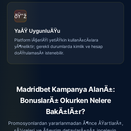
ðŸ”ž
YaÅŸ UygunluÄŸu
Platform iÃ§eriÄŸi yetiÅŸkin kullanÄ±cÄ±lara
yÃ¶neliktir; gerekli durumlarda kimlik ve hesap
doÄŸrulamasÄ± istenebilir.
Madridbet Kampanya AlanÄ±:
BonuslarÄ± Okurken Nelere
BakÄ±lÄ±r?
Promosyonlardan yararlanmadan Ã¶nce ÅŸartlarÄ±,
sÃ¼releri ve Ã§evrim detaylarÄ±nÄ± inceleyin.