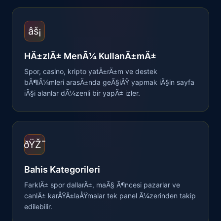
âš¡
HÄ±zlÄ± MenÃ¼ KullanÄ±mÄ±
Spor, casino, kripto yatÄ±rÄ±m ve destek
bÃ¶lÃ¼mleri arasÄ±nda geÃ§iÅŸ yapmak iÃ§in sayfa
iÃ§i alanlar dÃ¼zenli bir yapÄ± izler.
ðŸŽ¯
Bahis Kategorileri
FarklÄ± spor dallarÄ±, maÃ§ Ã¶ncesi pazarlar ve
canlÄ± karÅŸÄ±laÅŸmalar tek panel Ã¼zerinden takip
edilebilir.