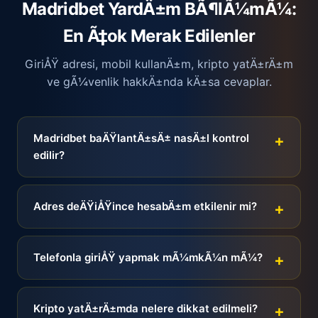
Madridbet YardÄ±m BÃ¶lÃ¼mÃ¼:
En Ã‡ok Merak Edilenler
GiriÅŸ adresi, mobil kullanÄ±m, kripto yatÄ±rÄ±m
ve gÃ¼venlik hakkÄ±nda kÄ±sa cevaplar.
Madridbet baÄŸlantÄ±sÄ± nasÄ±l kontrol
edilir?
Adres deÄŸiÅŸince hesabÄ±m etkilenir mi?
Telefonla giriÅŸ yapmak mÃ¼mkÃ¼n mÃ¼?
Kripto yatÄ±rÄ±mda nelere dikkat edilmeli?