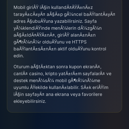
Mobil giriÅŸ iÃ§in kullandÄ±ÄŸÄ±nÄ±z
tarayÄ±cÄ±yÄ± aÃ§Ä±p gÃ¼ncel baÄŸlantÄ±yÄ±
adres Ã§ubuÄŸuna yazabilirsiniz. Sayfa
yÃ¼klendiÄŸinde menÃ¼lerin dÃ¼zgÃ¼n
aÃ§Ä±ldÄ±ÄŸÄ±nÄ±, giriÅŸ alanÄ±nÄ±n
gÃ¶rÃ¼nÃ¼r olduÄŸunu ve HTTPS
baÄŸlantÄ±sÄ±nÄ±n aktif olduÄŸunu kontrol
edin.
Oturum aÃ§tÄ±ktan sonra kupon ekranÄ±,
canlÄ± casino, kripto yatÄ±rÄ±m sayfalarÄ± ve
destek menÃ¼sÃ¼ mobil gÃ¶rÃ¼nÃ¼me
uyumlu ÅŸekilde kullanÄ±labilir. SÄ±k eriÅŸim
iÃ§in sayfayÄ± ana ekrana veya favorilere
ekleyebilirsiniz.