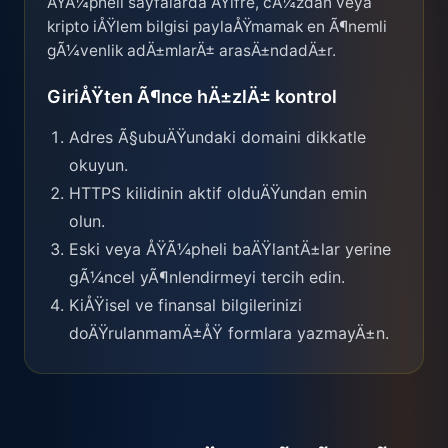
ÅŸÃ¼pheli sayfalarda ÅŸifre, cÃ¼zdan veya
kripto iÅŸlem bilgisi paylaÅŸmamak en Ã¶nemli
gÃ¼venlik adÄ±mlarÄ± arasÄ±ndadÄ±r.
GiriÅŸten Ã¶nce hÄ±zlÄ± kontrol
Adres Ã§ubuÄŸundaki domaini dikkatle
okuyun.
HTTPS kilidinin aktif olduÄŸundan emin
olun.
Eski veya ÅŸÃ¼pheli baÄŸlantÄ±lar yerine
gÃ¼ncel yÃ¶nlendirmeyi tercih edin.
KiÅŸisel ve finansal bilgilerinizi
doÄŸrulanmamÄ±ÅŸ formlara yazmayÄ±n.