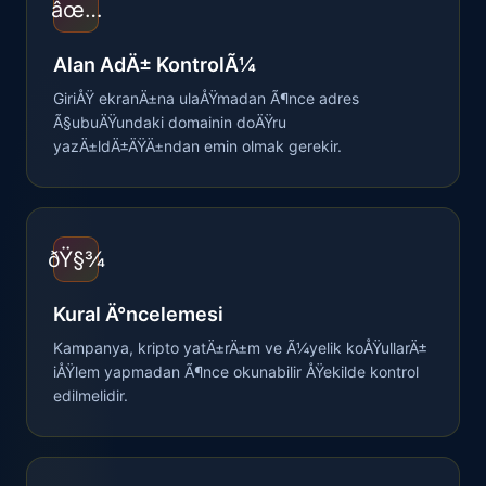
âœ…
Alan AdÄ± KontrolÃ¼
GiriÅŸ ekranÄ±na ulaÅŸmadan Ã¶nce adres
Ã§ubuÄŸundaki domainin doÄŸru
yazÄ±ldÄ±ÄŸÄ±ndan emin olmak gerekir.
ðŸ§¾
Kural Ä°ncelemesi
Kampanya, kripto yatÄ±rÄ±m ve Ã¼yelik koÅŸullarÄ±
iÅŸlem yapmadan Ã¶nce okunabilir ÅŸekilde kontrol
edilmelidir.