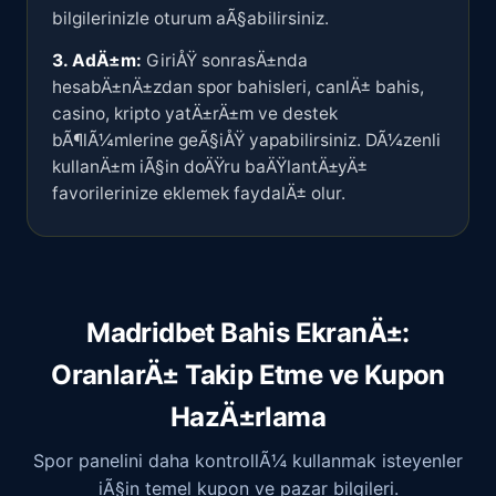
bilgilerinizle oturum aÃ§abilirsiniz.
3. AdÄ±m:
GiriÅŸ sonrasÄ±nda
hesabÄ±nÄ±zdan spor bahisleri, canlÄ± bahis,
casino, kripto yatÄ±rÄ±m ve destek
bÃ¶lÃ¼mlerine geÃ§iÅŸ yapabilirsiniz. DÃ¼zenli
kullanÄ±m iÃ§in doÄŸru baÄŸlantÄ±yÄ±
favorilerinize eklemek faydalÄ± olur.
Madridbet Bahis EkranÄ±:
OranlarÄ± Takip Etme ve Kupon
HazÄ±rlama
Spor panelini daha kontrollÃ¼ kullanmak isteyenler
iÃ§in temel kupon ve pazar bilgileri.