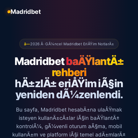
Madridbet
â—
2026 Â· GÃ¼ncel Madridbet EriÅŸim NotlarÄ±
Madridbet
baÄŸlantÄ±
rehberi
hÄ±zlÄ± eriÅŸim iÃ§in
yeniden dÃ¼zenlendi.
Bu sayfa, Madridbet hesabÄ±na ulaÅŸmak
isteyen kullanÄ±cÄ±lar iÃ§in baÄŸlantÄ±
kontrolÃ¼, gÃ¼venli oturum aÃ§ma, mobil
kullanÄ±m ve platform iÃ§i temel adÄ±mlarÄ±