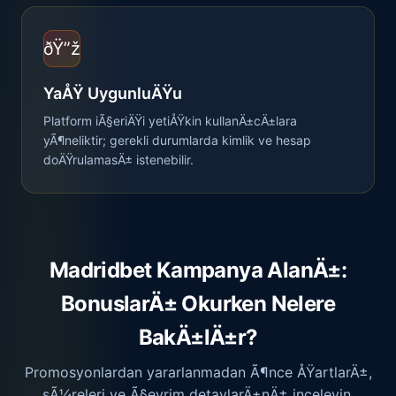
ðŸ”ž
YaÅŸ UygunluÄŸu
Platform iÃ§eriÄŸi yetiÅŸkin kullanÄ±cÄ±lara
yÃ¶neliktir; gerekli durumlarda kimlik ve hesap
doÄŸrulamasÄ± istenebilir.
Madridbet Kampanya AlanÄ±:
BonuslarÄ± Okurken Nelere
BakÄ±lÄ±r?
Promosyonlardan yararlanmadan Ã¶nce ÅŸartlarÄ±,
sÃ¼releri ve Ã§evrim detaylarÄ±nÄ± inceleyin.