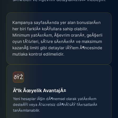
Kampanya sayfasÄ±nda yer alan bonuslarÄ±n
her biri farklÄ± koÅŸullara sahip olabilir.
Minimum yatÄ±rÄ±m, Ã§evrim oranÄ±, geÃ§erli
oyun tÃ¼rleri, sÃ¼re sÄ±nÄ±rÄ± ve maksimum
kazanÃ§ limiti gibi detaylar iÅŸlem Ã¶ncesinde
mutlaka kontrol edilmelidir.
ðŸŽ
Ä°lk Ãœyelik AvantajÄ±
Yeni hesaplar iÃ§in dÃ¶nemsel olarak yatÄ±rÄ±m
desteÄŸi veya Ã¼cretsiz dÃ¶nÃ¼ÅŸ fÄ±rsatlarÄ±
tanÄ±mlanabilir.