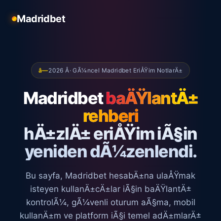
Madridbet
â—
2026 Â· GÃ¼ncel Madridbet EriÅŸim NotlarÄ±
Madridbet
baÄŸlantÄ±
rehberi
hÄ±zlÄ± eriÅŸim iÃ§in
yeniden dÃ¼zenlendi.
Bu sayfa, Madridbet hesabÄ±na ulaÅŸmak
isteyen kullanÄ±cÄ±lar iÃ§in baÄŸlantÄ±
kontrolÃ¼, gÃ¼venli oturum aÃ§ma, mobil
kullanÄ±m ve platform iÃ§i temel adÄ±mlarÄ±