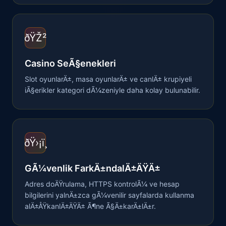
ðŸŽ²
Casino SeÃ§enekleri
Slot oyunlarÄ±, masa oyunlarÄ± ve canlÄ± krupiyeli
iÃ§erikler kategori dÃ¼zeniyle daha kolay bulunabilir.
ðŸ›¡ï¸
GÃ¼venlik FarkÄ±ndalÄ±ÄŸÄ±
Adres doÄŸrulama, HTTPS kontrolÃ¼ ve hesap
bilgilerini yalnÄ±zca gÃ¼venilir sayfalarda kullanma
alÄ±ÅŸkanlÄ±ÄŸÄ± Ã¶ne Ã§Ä±karÄ±lÄ±r.