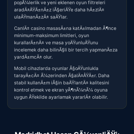
popÃ¼lerlik ve yeni eklenen oyun filtreleri
aradÄ±ÄŸÄ±nÄ±z iÃ§eriÄŸe daha hÄ±zlÄ±
ulaÅŸmanÄ±zÄ± saÄŸlar.
CanlÄ± casino masasÄ±na katÄ±lmadan Ã¶nce
minimum-maksimum limitleri, oyun
kurallarÄ±nÄ± ve masa yoÄŸunluÄŸunu
incelemek daha bilinÃ§li bir tercih yapmanÄ±za
yardÄ±mcÄ± olur.
Mobil cihazlarda oyunlar Ã§oÄŸunlukla
tarayÄ±cÄ± Ã¼zerinden Ã§alÄ±ÅŸÄ±r. Daha
stabil kullanÄ±m iÃ§in baÄŸlantÄ± kalitesini
kontrol etmek ve ekran yÃ¶nÃ¼nÃ¼ oyuna
uygun ÅŸekilde ayarlamak yararlÄ± olabilir.