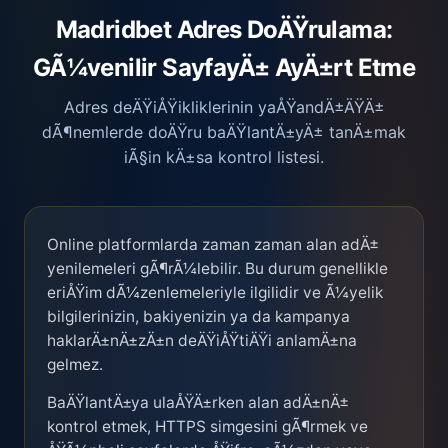
Madridbet Adres DoÄŸrulama:
GÃ¼venilir SayfayÄ± AyÄ±rt Etme
Adres deÄŸiÅŸikliklerinin yaÅŸandÄ±ÄŸÄ±
dÃ¶nemlerde doÄŸru baÄŸlantÄ±yÄ± tanÄ±mak
iÃ§in kÄ±sa kontrol listesi.
Online platformlarda zaman zaman alan adÄ±
yenilemeleri gÃ¶rÃ¼lebilir. Bu durum genellikle
eriÅŸim dÃ¼zenlemeleriyle ilgilidir ve Ã¼yelik
bilgilerinizin, bakiyenizin ya da kampanya
haklarÄ±nÄ±zÄ±n deÄŸiÅŸtiÄŸi anlamÄ±na
gelmez.
BaÄŸlantÄ±ya ulaÅŸÄ±rken alan adÄ±nÄ±
kontrol etmek, HTTPS simgesini gÃ¶rmek ve