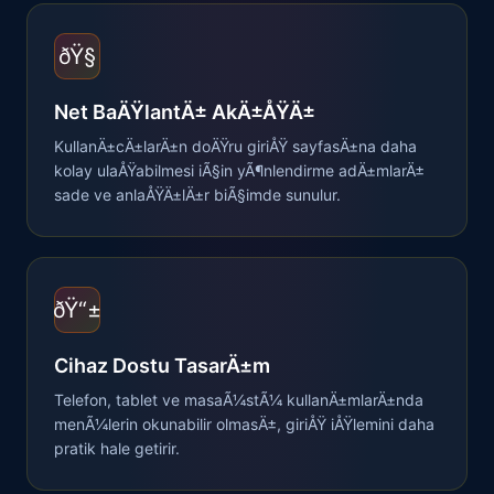
ðŸ§­
Net BaÄŸlantÄ± AkÄ±ÅŸÄ±
KullanÄ±cÄ±larÄ±n doÄŸru giriÅŸ sayfasÄ±na daha
kolay ulaÅŸabilmesi iÃ§in yÃ¶nlendirme adÄ±mlarÄ±
sade ve anlaÅŸÄ±lÄ±r biÃ§imde sunulur.
ðŸ“±
Cihaz Dostu TasarÄ±m
Telefon, tablet ve masaÃ¼stÃ¼ kullanÄ±mlarÄ±nda
menÃ¼lerin okunabilir olmasÄ±, giriÅŸ iÅŸlemini daha
pratik hale getirir.