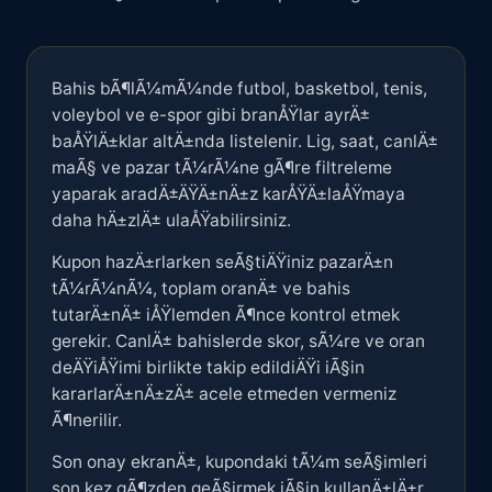
Bahis bÃ¶lÃ¼mÃ¼nde futbol, basketbol, tenis,
voleybol ve e-spor gibi branÅŸlar ayrÄ±
baÅŸlÄ±klar altÄ±nda listelenir. Lig, saat, canlÄ±
maÃ§ ve pazar tÃ¼rÃ¼ne gÃ¶re filtreleme
yaparak aradÄ±ÄŸÄ±nÄ±z karÅŸÄ±laÅŸmaya
daha hÄ±zlÄ± ulaÅŸabilirsiniz.
Kupon hazÄ±rlarken seÃ§tiÄŸiniz pazarÄ±n
tÃ¼rÃ¼nÃ¼, toplam oranÄ± ve bahis
tutarÄ±nÄ± iÅŸlemden Ã¶nce kontrol etmek
gerekir. CanlÄ± bahislerde skor, sÃ¼re ve oran
deÄŸiÅŸimi birlikte takip edildiÄŸi iÃ§in
kararlarÄ±nÄ±zÄ± acele etmeden vermeniz
Ã¶nerilir.
Son onay ekranÄ±, kupondaki tÃ¼m seÃ§imleri
son kez gÃ¶zden geÃ§irmek iÃ§in kullanÄ±lÄ±r.