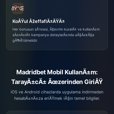
ðŸ“Œ
KoÅŸul ÅžeffaflÄ±ÄŸÄ±
Her bonusun sÃ¼resi, Ã§evrim kuralÄ± ve kullanÄ±m
sÄ±nÄ±rÄ± kampanya detaylarÄ±nda aÃ§Ä±kÃ§a
gÃ¶rÃ¼lmelidir.
Madridbet Mobil KullanÄ±m:
TarayÄ±cÄ± Ãœzerinden GiriÅŸ
iOS ve Android cihazlarda uygulama indirmeden
hesabÄ±nÄ±za eriÅŸmek iÃ§in temel bilgiler.