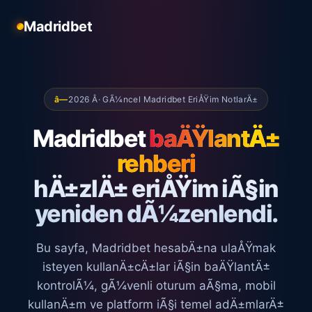
Madridbet
â—
2026 Â· GÃ¼ncel Madridbet EriÅŸim NotlarÄ±
Madridbet
baÄŸlantÄ±
rehberi
hÄ±zlÄ± eriÅŸim iÃ§in
yeniden dÃ¼zenlendi.
Bu sayfa, Madridbet hesabÄ±na ulaÅŸmak
isteyen kullanÄ±cÄ±lar iÃ§in baÄŸlantÄ±
kontrolÃ¼, gÃ¼venli oturum aÃ§ma, mobil
kullanÄ±m ve platform iÃ§i temel adÄ±mlarÄ±