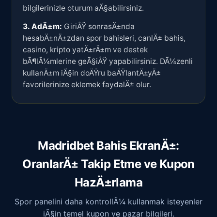
bilgilerinizle oturum aÃ§abilirsiniz.
3. AdÄ±m:
GiriÅŸ sonrasÄ±nda
hesabÄ±nÄ±zdan spor bahisleri, canlÄ± bahis,
casino, kripto yatÄ±rÄ±m ve destek
bÃ¶lÃ¼mlerine geÃ§iÅŸ yapabilirsiniz. DÃ¼zenli
kullanÄ±m iÃ§in doÄŸru baÄŸlantÄ±yÄ±
favorilerinize eklemek faydalÄ± olur.
Madridbet Bahis EkranÄ±:
OranlarÄ± Takip Etme ve Kupon
HazÄ±rlama
Spor panelini daha kontrollÃ¼ kullanmak isteyenler
iÃ§in temel kupon ve pazar bilgileri.