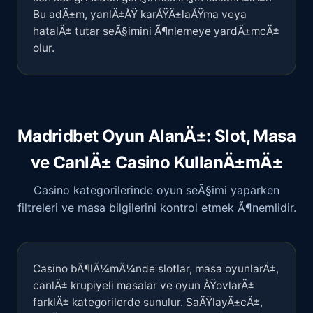
Bu adÄ±m, yanlÄ±ÅŸ karÅŸÄ±laÅŸma veya
hatalÄ± tutar seÃ§imini Ã¶nlemeye yardÄ±mcÄ±
olur.
Madridbet Oyun AlanÄ±: Slot, Masa
ve CanlÄ± Casino KullanÄ±mÄ±
Casino kategorilerinde oyun seÃ§imi yaparken
filtreleri ve masa bilgilerini kontrol etmek Ã¶nemlidir.
Casino bÃ¶lÃ¼mÃ¼nde slotlar, masa oyunlarÄ±,
canlÄ± krupiyeli masalar ve oyun ÅŸovlarÄ±
farklÄ± kategorilerde sunulur. SaÄŸlayÄ±cÄ±,