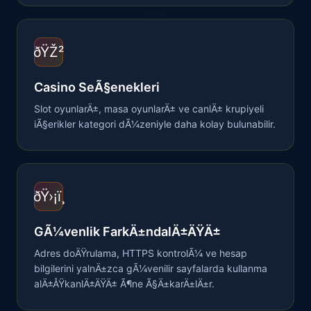
ðŸŽ²
Casino SeÃ§enekleri
Slot oyunlarÄ±, masa oyunlarÄ± ve canlÄ± krupiyeli
iÃ§erikler kategori dÃ¼zeniyle daha kolay bulunabilir.
ðŸ›¡ï¸
GÃ¼venlik FarkÄ±ndalÄ±ÄŸÄ±
Adres doÄŸrulama, HTTPS kontrolÃ¼ ve hesap
bilgilerini yalnÄ±zca gÃ¼venilir sayfalarda kullanma
alÄ±ÅŸkanlÄ±ÄŸÄ± Ã¶ne Ã§Ä±karÄ±lÄ±r.