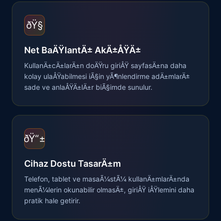
ðŸ§­
Net BaÄŸlantÄ± AkÄ±ÅŸÄ±
KullanÄ±cÄ±larÄ±n doÄŸru giriÅŸ sayfasÄ±na daha
kolay ulaÅŸabilmesi iÃ§in yÃ¶nlendirme adÄ±mlarÄ±
sade ve anlaÅŸÄ±lÄ±r biÃ§imde sunulur.
ðŸ“±
Cihaz Dostu TasarÄ±m
Telefon, tablet ve masaÃ¼stÃ¼ kullanÄ±mlarÄ±nda
menÃ¼lerin okunabilir olmasÄ±, giriÅŸ iÅŸlemini daha
pratik hale getirir.