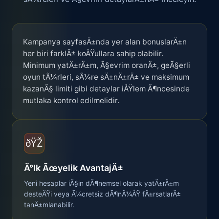
Kampanya sayfasÄ±nda yer alan bonuslarÄ±n
her biri farklÄ± koÅŸullara sahip olabilir.
Minimum yatÄ±rÄ±m, Ã§evrim oranÄ±, geÃ§erli
oyun tÃ¼rleri, sÃ¼re sÄ±nÄ±rÄ± ve maksimum
kazanÃ§ limiti gibi detaylar iÅŸlem Ã¶ncesinde
mutlaka kontrol edilmelidir.
ðŸŽ
Ä°lk Ãœyelik AvantajÄ±
Yeni hesaplar iÃ§in dÃ¶nemsel olarak yatÄ±rÄ±m
desteÄŸi veya Ã¼cretsiz dÃ¶nÃ¼ÅŸ fÄ±rsatlarÄ±
tanÄ±mlanabilir.