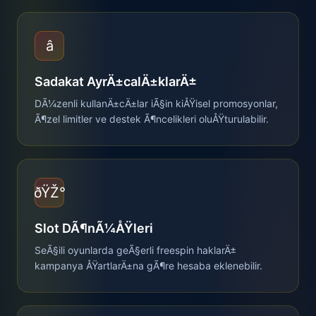
â­
Sadakat AyrÄ±calÄ±klarÄ±
DÃ¼zenli kullanÄ±cÄ±lar iÃ§in kiÅŸisel promosyonlar,
Ã¶zel limitler ve destek Ã¶ncelikleri oluÅŸturulabilir.
ðŸŽ°
Slot DÃ¶nÃ¼ÅŸleri
SeÃ§ili oyunlarda geÃ§erli freespin haklarÄ±
kampanya ÅŸartlarÄ±na gÃ¶re hesaba eklenebilir.