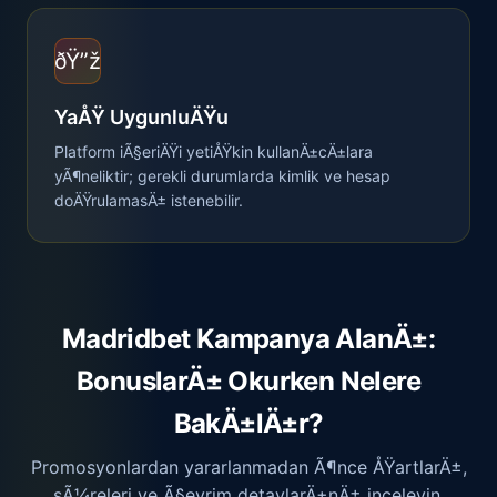
ðŸ”ž
YaÅŸ UygunluÄŸu
Platform iÃ§eriÄŸi yetiÅŸkin kullanÄ±cÄ±lara
yÃ¶neliktir; gerekli durumlarda kimlik ve hesap
doÄŸrulamasÄ± istenebilir.
Madridbet Kampanya AlanÄ±:
BonuslarÄ± Okurken Nelere
BakÄ±lÄ±r?
Promosyonlardan yararlanmadan Ã¶nce ÅŸartlarÄ±,
sÃ¼releri ve Ã§evrim detaylarÄ±nÄ± inceleyin.