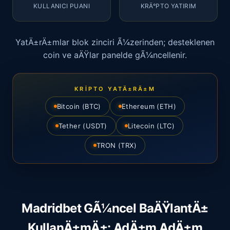
KULLANICI PUANI
KRÄ°PTO YATIRIM
YatÄ±rÄ±mlar blok zinciri Ã¼zerinden; desteklenen
coin ve aÄŸlar panelde gÃ¼ncellenir.
KRIPTO YATÄ±RÄ±M
Bitcoin (BTC)
Ethereum (ETH)
Tether (USDT)
Litecoin (LTC)
TRON (TRX)
Madridbet GÃ¼ncel BaÄŸlantÄ±
KullanÄ±mÄ±: AdÄ±m AdÄ±m