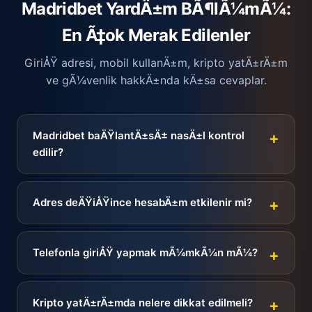
Madridbet YardÄ±m BÃ¶lÃ¼mÃ¼:
En Ã‡ok Merak Edilenler
GiriÅŸ adresi, mobil kullanÄ±m, kripto yatÄ±rÄ±m
ve gÃ¼venlik hakkÄ±nda kÄ±sa cevaplar.
Madridbet baÄŸlantÄ±sÄ± nasÄ±l kontrol
edilir?
Adres deÄŸiÅŸince hesabÄ±m etkilenir mi?
Telefonla giriÅŸ yapmak mÃ¼mkÃ¼n mÃ¼?
Kripto yatÄ±rÄ±mda nelere dikkat edilmeli?