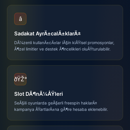
â­
Sadakat AyrÄ±calÄ±klarÄ±
DÃ¼zenli kullanÄ±cÄ±lar iÃ§in kiÅŸisel promosyonlar,
Ã¶zel limitler ve destek Ã¶ncelikleri oluÅŸturulabilir.
ðŸŽ°
Slot DÃ¶nÃ¼ÅŸleri
SeÃ§ili oyunlarda geÃ§erli freespin haklarÄ±
kampanya ÅŸartlarÄ±na gÃ¶re hesaba eklenebilir.