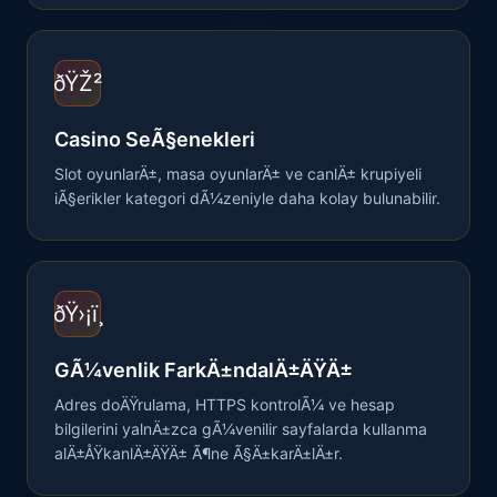
ðŸŽ²
Casino SeÃ§enekleri
Slot oyunlarÄ±, masa oyunlarÄ± ve canlÄ± krupiyeli
iÃ§erikler kategori dÃ¼zeniyle daha kolay bulunabilir.
ðŸ›¡ï¸
GÃ¼venlik FarkÄ±ndalÄ±ÄŸÄ±
Adres doÄŸrulama, HTTPS kontrolÃ¼ ve hesap
bilgilerini yalnÄ±zca gÃ¼venilir sayfalarda kullanma
alÄ±ÅŸkanlÄ±ÄŸÄ± Ã¶ne Ã§Ä±karÄ±lÄ±r.