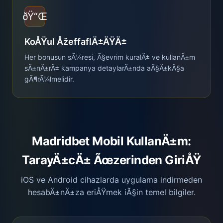
ðŸ“Œ
KoÅŸul ÅžeffaflÄ±ÄŸÄ±
Her bonusun sÃ¼resi, Ã§evrim kuralÄ± ve kullanÄ±m
sÄ±nÄ±rÄ± kampanya detaylarÄ±nda aÃ§Ä±kÃ§a
gÃ¶rÃ¼lmelidir.
Madridbet Mobil KullanÄ±m:
TarayÄ±cÄ± Ãœzerinden GiriÅŸ
iOS ve Android cihazlarda uygulama indirmeden
hesabÄ±nÄ±za eriÅŸmek iÃ§in temel bilgiler.