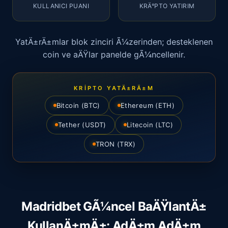
KULLANICI PUANI
KRÄ°PTO YATIRIM
YatÄ±rÄ±mlar blok zinciri Ã¼zerinden; desteklenen
coin ve aÄŸlar panelde gÃ¼ncellenir.
KRIPTO YATÄ±RÄ±M
Bitcoin (BTC)
Ethereum (ETH)
Tether (USDT)
Litecoin (LTC)
TRON (TRX)
Madridbet GÃ¼ncel BaÄŸlantÄ±
KullanÄ±mÄ±: AdÄ±m AdÄ±m