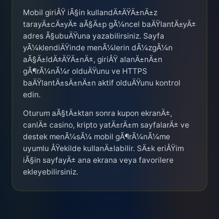
Mobil giriÅŸ iÃ§in kullandÄ±ÄŸÄ±nÄ±z
tarayÄ±cÄ±yÄ± aÃ§Ä±p gÃ¼ncel baÄŸlantÄ±yÄ±
adres Ã§ubuÄŸuna yazabilirsiniz. Sayfa
yÃ¼klendiÄŸinde menÃ¼lerin dÃ¼zgÃ¼n
aÃ§Ä±ldÄ±ÄŸÄ±nÄ±, giriÅŸ alanÄ±nÄ±n
gÃ¶rÃ¼nÃ¼r olduÄŸunu ve HTTPS
baÄŸlantÄ±sÄ±nÄ±n aktif olduÄŸunu kontrol
edin.
Oturum aÃ§tÄ±ktan sonra kupon ekranÄ±,
canlÄ± casino, kripto yatÄ±rÄ±m sayfalarÄ± ve
destek menÃ¼sÃ¼ mobil gÃ¶rÃ¼nÃ¼me
uyumlu ÅŸekilde kullanÄ±labilir. SÄ±k eriÅŸim
iÃ§in sayfayÄ± ana ekrana veya favorilere
ekleyebilirsiniz.