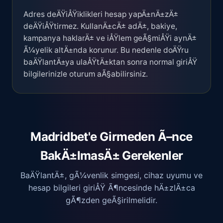
Adres deÄŸiÅŸiklikleri hesap yapÄ±nÄ±zÄ±
deÄŸiÅŸtirmez. KullanÄ±cÄ± adÄ±, bakiye,
kampanya haklarÄ± ve iÅŸlem geÃ§miÅŸi aynÄ±
Ã¼yelik altÄ±nda korunur. Bu nedenle doÄŸru
baÄŸlantÄ±ya ulaÅŸtÄ±ktan sonra normal giriÅŸ
bilgilerinizle oturum aÃ§abilirsiniz.
Madridbet'e Girmeden Ã–nce
BakÄ±lmasÄ± Gerekenler
BaÄŸlantÄ±, gÃ¼venlik simgesi, cihaz uyumu ve
hesap bilgileri giriÅŸ Ã¶ncesinde hÄ±zlÄ±ca
gÃ¶zden geÃ§irilmelidir.