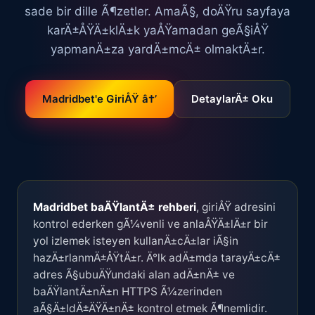
sade bir dille Ã¶zetler. AmaÃ§, doÄŸru sayfaya
karÄ±ÅŸÄ±klÄ±k yaÅŸamadan geÃ§iÅŸ
yapmanÄ±za yardÄ±mcÄ± olmaktÄ±r.
Madridbet'e GiriÅŸ â†’
DetaylarÄ± Oku
Madridbet baÄŸlantÄ± rehberi
, giriÅŸ adresini
kontrol ederken gÃ¼venli ve anlaÅŸÄ±lÄ±r bir
yol izlemek isteyen kullanÄ±cÄ±lar iÃ§in
hazÄ±rlanmÄ±ÅŸtÄ±r. Ä°lk adÄ±mda tarayÄ±cÄ±
adres Ã§ubuÄŸundaki alan adÄ±nÄ± ve
baÄŸlantÄ±nÄ±n HTTPS Ã¼zerinden
aÃ§Ä±ldÄ±ÄŸÄ±nÄ± kontrol etmek Ã¶nemlidir.