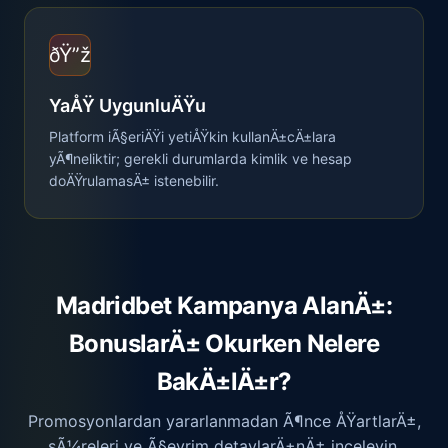
ðŸ”ž
YaÅŸ UygunluÄŸu
Platform iÃ§eriÄŸi yetiÅŸkin kullanÄ±cÄ±lara
yÃ¶neliktir; gerekli durumlarda kimlik ve hesap
doÄŸrulamasÄ± istenebilir.
Madridbet Kampanya AlanÄ±:
BonuslarÄ± Okurken Nelere
BakÄ±lÄ±r?
Promosyonlardan yararlanmadan Ã¶nce ÅŸartlarÄ±,
sÃ¼releri ve Ã§evrim detaylarÄ±nÄ± inceleyin.