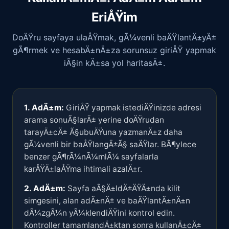
EriÅŸim
DoÄŸru sayfaya ulaÅŸmak, gÃ¼venli baÄŸlantÄ±yÄ±
gÃ¶rmek ve hesabÄ±nÄ±za sorunsuz giriÅŸ yapmak
iÃ§in kÄ±sa yol haritasÄ±.
1. AdÄ±m:
GiriÅŸ yapmak istediÄŸinizde adresi
arama sonuÃ§larÄ± yerine doÄŸrudan
tarayÄ±cÄ± Ã§ubuÄŸuna yazmanÄ±z daha
gÃ¼venli bir baÅŸlangÄ±Ã§ saÄŸlar. BÃ¶ylece
benzer gÃ¶rÃ¼nÃ¼mlÃ¼ sayfalarla
karÅŸÄ±laÅŸma ihtimali azalÄ±r.
2. AdÄ±m:
Sayfa aÃ§Ä±ldÄ±ÄŸÄ±nda kilit
simgesini, alan adÄ±nÄ± ve baÄŸlantÄ±nÄ±n
dÃ¼zgÃ¼n yÃ¼klendiÄŸini kontrol edin.
Kontroller tamamlandÄ±ktan sonra kullanÄ±cÄ±