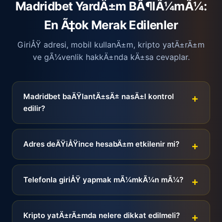
Madridbet YardÄ±m BÃ¶lÃ¼mÃ¼:
En Ã‡ok Merak Edilenler
GiriÅŸ adresi, mobil kullanÄ±m, kripto yatÄ±rÄ±m
ve gÃ¼venlik hakkÄ±nda kÄ±sa cevaplar.
Madridbet baÄŸlantÄ±sÄ± nasÄ±l kontrol
edilir?
Adres deÄŸiÅŸince hesabÄ±m etkilenir mi?
Telefonla giriÅŸ yapmak mÃ¼mkÃ¼n mÃ¼?
Kripto yatÄ±rÄ±mda nelere dikkat edilmeli?