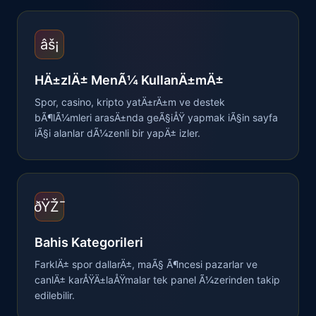
âš¡
HÄ±zlÄ± MenÃ¼ KullanÄ±mÄ±
Spor, casino, kripto yatÄ±rÄ±m ve destek
bÃ¶lÃ¼mleri arasÄ±nda geÃ§iÅŸ yapmak iÃ§in sayfa
iÃ§i alanlar dÃ¼zenli bir yapÄ± izler.
ðŸŽ¯
Bahis Kategorileri
FarklÄ± spor dallarÄ±, maÃ§ Ã¶ncesi pazarlar ve
canlÄ± karÅŸÄ±laÅŸmalar tek panel Ã¼zerinden takip
edilebilir.