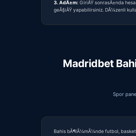
3. AdÄ±m:
GiriÅŸ sonrasÄ±nda hesab
geÃ§iÅŸ yapabilirsiniz. DÃ¼zenli kul
Madridbet Bah
Spor pane
Bahis bÃ¶lÃ¼mÃ¼nde futbol, basketbol