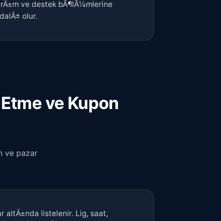
Ä±rÄ±m ve destek bÃ¶lÃ¼mlerine
dalÄ± olur.
 Etme ve Kupon
n ve pazar
ltÄ±nda listelenir. Lig, saat,