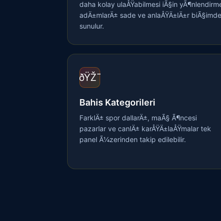
daha kolay ulaÅŸabilmesi iÃ§in yÃ¶nlendirm
adÄ±mlarÄ± sade ve anlaÅŸÄ±lÄ±r biÃ§imd
sunulur.
ðŸŽ¯
Bahis Kategorileri
FarklÄ± spor dallarÄ±, maÃ§ Ã¶ncesi
pazarlar ve canlÄ± karÅŸÄ±laÅŸmalar tek
panel Ã¼zerinden takip edilebilir.