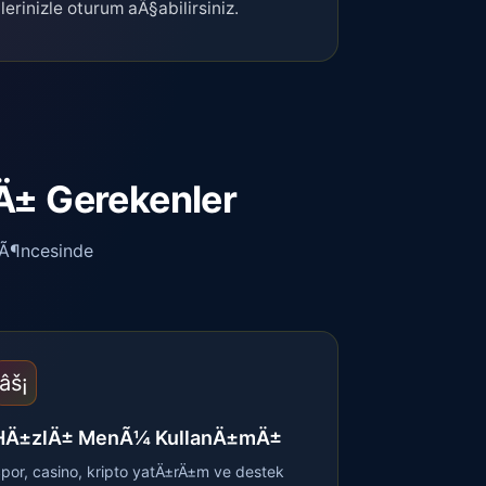
rinizle oturum aÃ§abilirsiniz.
Ä± Gerekenler
 Ã¶ncesinde
âš¡
HÄ±zlÄ± MenÃ¼ KullanÄ±mÄ±
por, casino, kripto yatÄ±rÄ±m ve destek