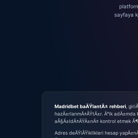
platfor
sayfaya 
Madridbet baÄŸlantÄ± rehberi
, gir
hazÄ±rlanmÄ±ÅŸtÄ±r. Ä°lk adÄ±mda
aÃ§Ä±ldÄ±ÄŸÄ±nÄ± kontrol etmek Ã¶n
Adres deÄŸiÅŸiklikleri hesap yapÄ±