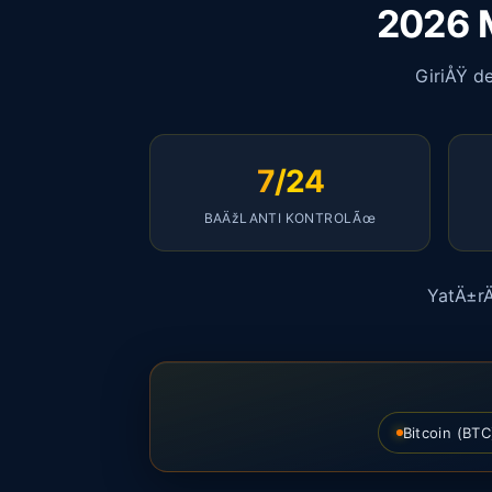
2026 
GiriÅŸ d
7/24
BAÄžLANTI KONTROLÃœ
YatÄ±rÄ
Bitcoin (BTC