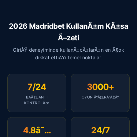
2026 Madridbet KullanÄ±m KÄ±sa
Ã–zeti
GiriÅŸ deneyiminde kullanÄ±cÄ±larÄ±n en Ã§ok
dikkat ettiÄŸi temel noktalar.
7/24
3000+
BAÄžLANTI
OYUN Ä°Ã‡ERÄ°ÄžÄ°
KONTROLÃœ
4.8â˜…
24/7