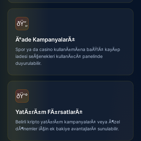
ðŸ”„
Ä°ade KampanyalarÄ±
Spor ya da casino kullanÄ±mÄ±na baÄŸlÄ± kayÄ±p
iadesi seÃ§enekleri kullanÄ±cÄ± panelinde
duyurulabilir.
ðŸ’°
YatÄ±rÄ±m FÄ±rsatlarÄ±
Belirli kripto yatÄ±rÄ±m kampanyalarÄ± veya Ã¶zel
dÃ¶nemler iÃ§in ek bakiye avantajlarÄ± sunulabilir.