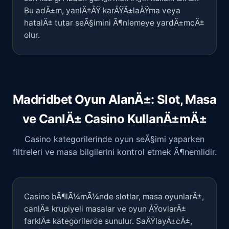
Bu adÄ±m, yanlÄ±ÅŸ karÅŸÄ±laÅŸma veya
hatalÄ± tutar seÃ§imini Ã¶nlemeye yardÄ±mcÄ±
olur.
Madridbet Oyun AlanÄ±: Slot, Masa
ve CanlÄ± Casino KullanÄ±mÄ±
Casino kategorilerinde oyun seÃ§imi yaparken
filtreleri ve masa bilgilerini kontrol etmek Ã¶nemlidir.
Casino bÃ¶lÃ¼mÃ¼nde slotlar, masa oyunlarÄ±,
canlÄ± krupiyeli masalar ve oyun ÅŸovlarÄ±
farklÄ± kategorilerde sunulur. SaÄŸlayÄ±cÄ±,