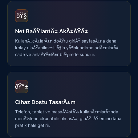
ðŸ§­
Net BaÄŸlantÄ± AkÄ±ÅŸÄ±
KullanÄ±cÄ±larÄ±n doÄŸru giriÅŸ sayfasÄ±na daha
kolay ulaÅŸabilmesi iÃ§in yÃ¶nlendirme adÄ±mlarÄ±
sade ve anlaÅŸÄ±lÄ±r biÃ§imde sunulur.
ðŸ“±
Cihaz Dostu TasarÄ±m
Telefon, tablet ve masaÃ¼stÃ¼ kullanÄ±mlarÄ±nda
menÃ¼lerin okunabilir olmasÄ±, giriÅŸ iÅŸlemini daha
pratik hale getirir.