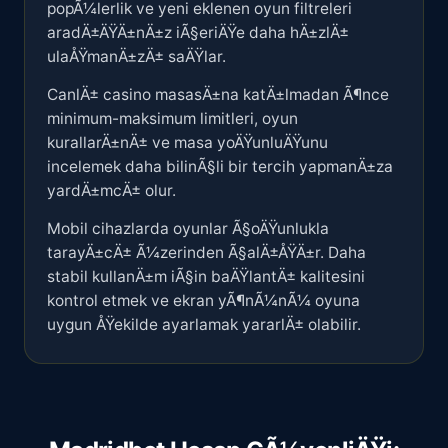
popÃ¼lerlik ve yeni eklenen oyun filtreleri
aradÄ±ÄŸÄ±nÄ±z iÃ§eriÄŸe daha hÄ±zlÄ±
ulaÅŸmanÄ±zÄ± saÄŸlar.
CanlÄ± casino masasÄ±na katÄ±lmadan Ã¶nce
minimum-maksimum limitleri, oyun
kurallarÄ±nÄ± ve masa yoÄŸunluÄŸunu
incelemek daha bilinÃ§li bir tercih yapmanÄ±za
yardÄ±mcÄ± olur.
Mobil cihazlarda oyunlar Ã§oÄŸunlukla
tarayÄ±cÄ± Ã¼zerinden Ã§alÄ±ÅŸÄ±r. Daha
stabil kullanÄ±m iÃ§in baÄŸlantÄ± kalitesini
kontrol etmek ve ekran yÃ¶nÃ¼nÃ¼ oyuna
uygun ÅŸekilde ayarlamak yararlÄ± olabilir.