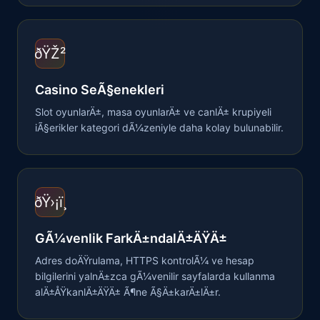
ðŸŽ²
Casino SeÃ§enekleri
Slot oyunlarÄ±, masa oyunlarÄ± ve canlÄ± krupiyeli
iÃ§erikler kategori dÃ¼zeniyle daha kolay bulunabilir.
ðŸ›¡ï¸
GÃ¼venlik FarkÄ±ndalÄ±ÄŸÄ±
Adres doÄŸrulama, HTTPS kontrolÃ¼ ve hesap
bilgilerini yalnÄ±zca gÃ¼venilir sayfalarda kullanma
alÄ±ÅŸkanlÄ±ÄŸÄ± Ã¶ne Ã§Ä±karÄ±lÄ±r.