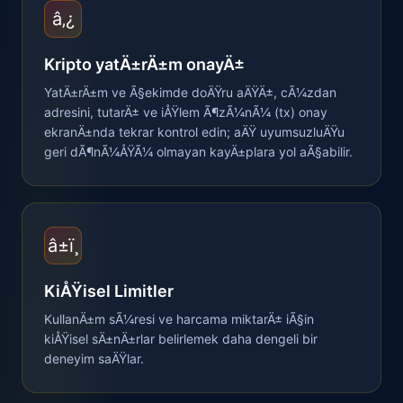
â‚¿
Kripto yatÄ±rÄ±m onayÄ±
YatÄ±rÄ±m ve Ã§ekimde doÄŸru aÄŸÄ±, cÃ¼zdan
adresini, tutarÄ± ve iÅŸlem Ã¶zÃ¼nÃ¼ (tx) onay
ekranÄ±nda tekrar kontrol edin; aÄŸ uyumsuzluÄŸu
geri dÃ¶nÃ¼ÅŸÃ¼ olmayan kayÄ±plara yol aÃ§abilir.
â±ï¸
KiÅŸisel Limitler
KullanÄ±m sÃ¼resi ve harcama miktarÄ± iÃ§in
kiÅŸisel sÄ±nÄ±rlar belirlemek daha dengeli bir
deneyim saÄŸlar.