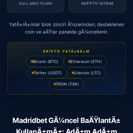
KULLANICI PUANI
KRÄ°PTO YATIRIM
YatÄ±rÄ±mlar blok zinciri Ã¼zerinden; desteklenen
coin ve aÄŸlar panelde gÃ¼ncellenir.
KRIPTO YATÄ±RÄ±M
Bitcoin (BTC)
Ethereum (ETH)
Tether (USDT)
Litecoin (LTC)
TRON (TRX)
Madridbet GÃ¼ncel BaÄŸlantÄ±
KullanÄ±mÄ±: AdÄ±m AdÄ±m