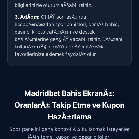
bilgilerinizle oturum aÃ§abilirsiniz.
3. AdÄ±m:
GiriÅŸ sonrasÄ±nda
hesabÄ±nÄ±zdan spor bahisleri, canlÄ± bahis,
casino, kripto yatÄ±rÄ±m ve destek
bÃ¶lÃ¼mlerine geÃ§iÅŸ yapabilirsiniz. DÃ¼zenli
kullanÄ±m iÃ§in doÄŸru baÄŸlantÄ±yÄ±
favorilerinize eklemek faydalÄ± olur.
Madridbet Bahis EkranÄ±:
OranlarÄ± Takip Etme ve Kupon
HazÄ±rlama
Spor panelini daha kontrollÃ¼ kullanmak isteyenler
iÃ§in temel kupon ve pazar bilgileri.