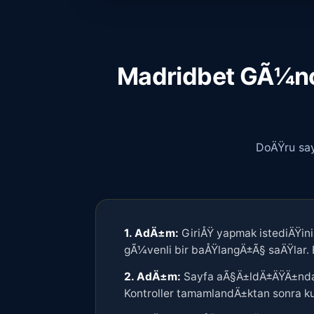
Madridbet GÃ¼n
DoÄŸru sa
1. AdÄ±m:
GiriÅŸ yapmak istediÄŸi
gÃ¼venli bir baÅŸlangÄ±Ã§ saÄŸlar.
2. AdÄ±m:
Sayfa aÃ§Ä±ldÄ±ÄŸÄ±nda k
Kontroller tamamlandÄ±ktan sonra kul