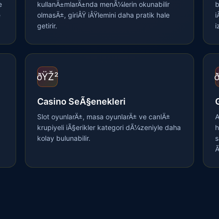
e
kullanÄ±mlarÄ±nda menÃ¼lerin okunabilir
b
e
olmasÄ±, giriÅŸ iÅŸlemini daha pratik hale
i
getirir.
i
ðŸŽ²
ð
Casino SeÃ§enekleri
Slot oyunlarÄ±, masa oyunlarÄ± ve canlÄ±
A
krupiyeli iÃ§erikler kategori dÃ¼zeniyle daha
h
kolay bulunabilir.
s
Ã