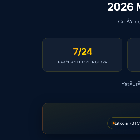
2026 
GiriÅŸ d
7/24
BAÄžLANTI KONTROLÃœ
YatÄ±rÄ
Bitcoin (BTC