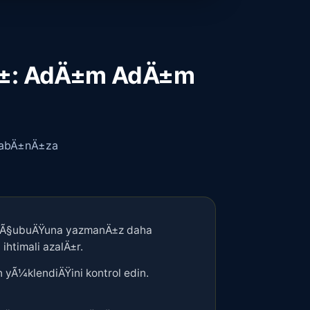
Ä±: AdÄ±m AdÄ±m
sabÄ±nÄ±za
Ä± Ã§ubuÄŸuna yazmanÄ±z daha
htimali azalÄ±r.
yÃ¼klendiÄŸini kontrol edin.