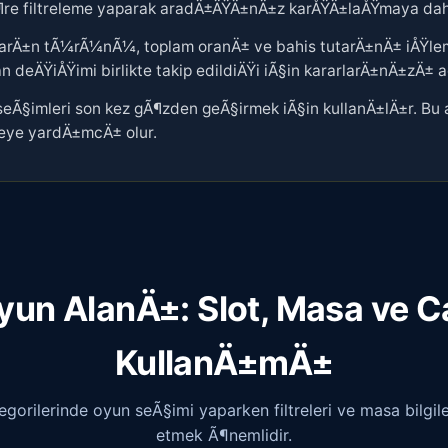
e filtreleme yaparak aradÄ±ÄŸÄ±nÄ±z karÅŸÄ±laÅŸmaya daha 
zarÄ±n tÃ¼rÃ¼nÃ¼, toplam oranÄ± ve bahis tutarÄ±nÄ± iÅŸlem
n deÄŸiÅŸimi birlikte takip edildiÄŸi iÃ§in kararlarÄ±nÄ±zÄ± 
eÃ§imleri son kez gÃ¶zden geÃ§irmek iÃ§in kullanÄ±lÄ±r. B
meye yardÄ±mcÄ± olur.
yun AlanÄ±: Slot, Masa ve C
KullanÄ±mÄ±
gorilerinde oyun seÃ§imi yaparken filtreleri ve masa bilgile
etmek Ã¶nemlidir.