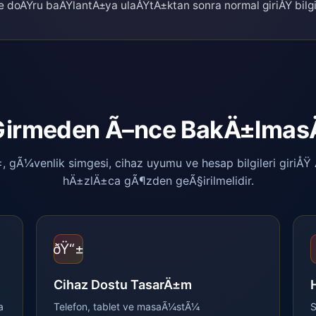
 doÄŸru baÄŸlantÄ±ya ulaÅŸtÄ±ktan sonra normal giriÅŸ bilgile
Girmeden Ã–nce BakÄ±lmas
, gÃ¼venlik simgesi, cihaz uyumu ve hesap bilgileri giriÅŸ
hÄ±zlÄ±ca gÃ¶zden geÃ§irilmelidir.
ðŸ“±
Cihaz Dostu TasarÄ±m
a
Telefon, tablet ve masaÃ¼stÃ¼
S