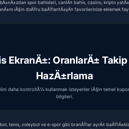
Ä±nÄ±zdan spor bahisleri, canlÄ± bahis, casino, kripto yat
lanÄ±m iÃ§in doÄŸru baÄŸlantÄ±yÄ± favorilerinize eklemek fay
is EkranÄ±: OranlarÄ± Takip
HazÄ±rlama
lini daha kontrollÃ¼ kullanmak isteyenler iÃ§in temel kupo
bilgileri.
, tenis, voleybol ve e-spor gibi branÅŸlar ayrÄ± baÅŸlÄ±klar a