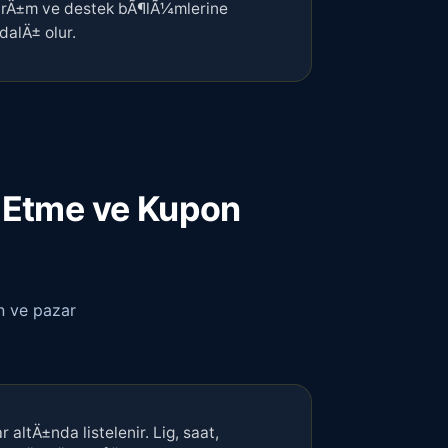
Ä±rÄ±m ve destek bÃ¶lÃ¼mlerine
dalÄ± olur.
 Etme ve Kupon
n ve pazar
ltÄ±nda listelenir. Lig, saat,