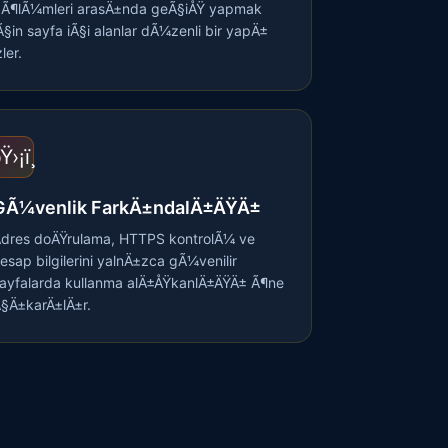
Ã¶lÃ¼mleri arasÄ±nda geÃ§iÅŸ yapmak
Ã§in sayfa iÃ§i alanlar dÃ¼zenli bir yapÄ±
zler.
Ÿ›¡ï¸
GÃ¼venlik FarkÄ±ndalÄ±ÄŸÄ±
dres doÄŸrulama, HTTPS kontrolÃ¼ ve
esap bilgilerini yalnÄ±zca gÃ¼venilir
ayfalarda kullanma alÄ±ÅŸkanlÄ±ÄŸÄ± Ã¶ne
§Ä±karÄ±lÄ±r.