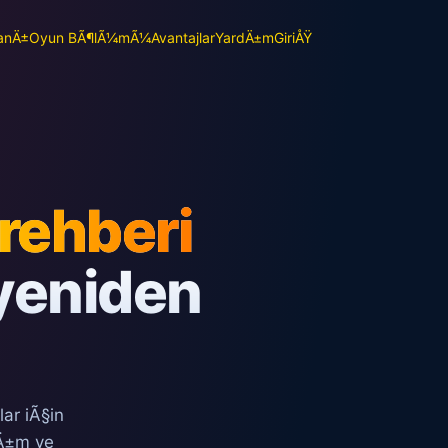
lanÄ±
Oyun BÃ¶lÃ¼mÃ¼
Avantajlar
YardÄ±m
GiriÅŸ
rehberi
yeniden
ar iÃ§in
nÄ±m ve