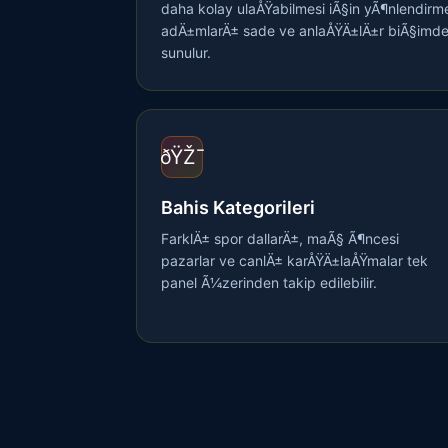
daha kolay ulaÅŸabilmesi iÃ§in yÃ¶nlendirm
adÄ±mlarÄ± sade ve anlaÅŸÄ±lÄ±r biÃ§imd
sunulur.
ðŸŽ¯
Bahis Kategorileri
FarklÄ± spor dallarÄ±, maÃ§ Ã¶ncesi
pazarlar ve canlÄ± karÅŸÄ±laÅŸmalar tek
panel Ã¼zerinden takip edilebilir.