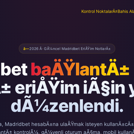
Kontrol NoktalarÄ±
Bahis A
â—
2026 Â· GÃ¼ncel Madridbet EriÅŸim NotlarÄ±
dbet
baÄŸlantÄ± 
± eriÅŸim iÃ§in 
dÃ¼zenlendi.
a, Madridbet hesabÄ±na ulaÅŸmak isteyen kullanÄ±cÄ±l
ntÄ± kontrolÃ¼, gÃ¼venli oturum aÃ§ma, mobil kulla