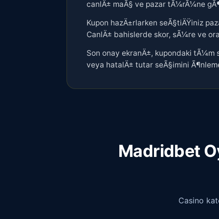
canlÄ± maÃ§ ve pazar tÃ¼rÃ¼ne gÃ¶r
Kupon hazÄ±rlarken seÃ§tiÄŸiniz pa
CanlÄ± bahislerde skor, sÃ¼re ve ora
Son onay ekranÄ±, kupondaki tÃ¼m s
veya hatalÄ± tutar seÃ§imini Ã¶nle
Madridbet O
Casino kate