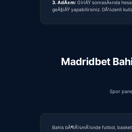
3. AdÄ±m:
GiriÅŸ sonrasÄ±nda hesab
geÃ§iÅŸ yapabilirsiniz. DÃ¼zenli kul
Madridbet Bah
Spor pane
Bahis bÃ¶lÃ¼mÃ¼nde futbol, basketbol