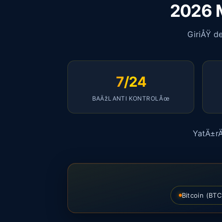
2026 
GiriÅŸ d
7/24
BAÄžLANTI KONTROLÃœ
YatÄ±rÄ
Bitcoin (BTC