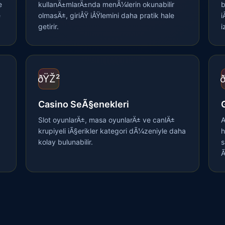
e
kullanÄ±mlarÄ±nda menÃ¼lerin okunabilir
b
e
olmasÄ±, giriÅŸ iÅŸlemini daha pratik hale
i
getirir.
i
ðŸŽ²
ð
Casino SeÃ§enekleri
Slot oyunlarÄ±, masa oyunlarÄ± ve canlÄ±
A
krupiyeli iÃ§erikler kategori dÃ¼zeniyle daha
h
kolay bulunabilir.
s
Ã